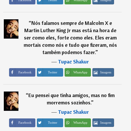
“
Nós falamos sempre de Malcolm X e
Martin Luther King Jr mas está na hora de
ser como eles, forte como eles. Eles eram
mortais como nós e tudo que fizeram, nós
também podemos fazer.
”
―
Tupac Shakur
Imagem
Facebook
Twitter
WhatsApp
“
Eu pensei que tinha amigos, mas no fim
morremos sozinhos.
”
―
Tupac Shakur
Imagem
Facebook
Twitter
WhatsApp