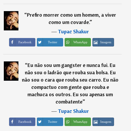
“
Prefiro morrer como um homem, a viver
como um covarde.
”
―
Tupac Shakur
Imagem
Facebook
Twitter
WhatsApp
“
Eu não sou um gangster e nunca fui. Eu
não sou o ladrão que rouba sua bolsa. Eu
não sou o cara que rouba seu carro. Eu não
compactuo com gente que rouba e
machuca os outros. Eu sou apenas um
combatente
”
―
Tupac Shakur
Imagem
Facebook
Twitter
WhatsApp