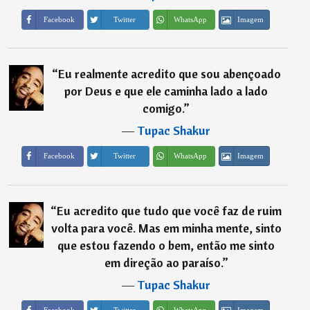
Imagem
Facebook
Twitter
WhatsApp
“
Eu realmente acredito que sou abençoado
por Deus e que ele caminha lado a lado
comigo.
”
―
Tupac Shakur
Imagem
Facebook
Twitter
WhatsApp
“
Eu acredito que tudo que você faz de ruim
volta para você. Mas em minha mente, sinto
que estou fazendo o bem, então me sinto
em direção ao paraíso.
”
―
Tupac Shakur
Imagem
Facebook
Twitter
WhatsApp