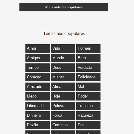
Mais autores populares
Temas mais populares
Amor
Vida
Homem
Amigos
Mundo
Bem
Tempo
Deus
Verdade
Coração
Mulher
Felicidade
Amizade
Alma
Mal
Medo
Hoje
Poder
Liberdade
Palavras
Trabalho
Dinheiro
Força
Natureza
Razão
Caminho
Dor