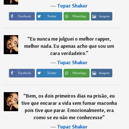
―
Tupac Shakur
Imagem
Facebook
Twitter
WhatsApp
“
Eu nunca me julguei o melhor rapper,
melhor nada. Eu apenas acho que sou um
cara verdadeiro.
”
―
Tupac Shakur
Imagem
Facebook
Twitter
WhatsApp
“
Bem, os dois primeiros dias na prisão, eu
tive que encarar a vida sem fumar maconha
pois tive que parar. Emocionalmente, era
como se eu não me conhecesse
”
―
Tupac Shakur