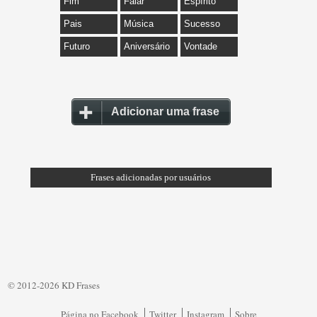
Fim
Falar
Espírito
Pais
Música
Sucesso
Futuro
Aniversário
Vontade
Adicionar uma frase
Frases adicionadas por usuários
© 2012-2026 KD Frases
Página no Facebook
Twitter
Instagram
Sobre