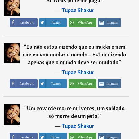
“
Só Deus pode me julgar
”
―
Tupac Shakur
Imagem
Facebook
Twitter
WhatsApp
“
Eu não estou dizendo que eu mudei e nem
que eu vou mudar o mundo... Estou dizendo
apenas que o mundo deve ser mudado
”
―
Tupac Shakur
Imagem
Facebook
Twitter
WhatsApp
“
Um covarde morre mil vezes, um soldado
só morre de um jeito.
”
―
Tupac Shakur
Imagem
Facebook
Twitter
WhatsApp