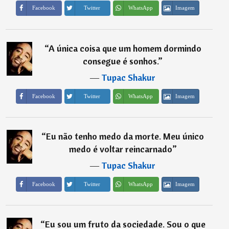
Imagem
Facebook
Twitter
WhatsApp
“
A única coisa que um homem dormindo
consegue é sonhos.
”
―
Tupac Shakur
Imagem
Facebook
Twitter
WhatsApp
“
Eu não tenho medo da morte. Meu único
medo é voltar reincarnado
”
―
Tupac Shakur
Imagem
Facebook
Twitter
WhatsApp
“
Eu sou um fruto da sociedade. Sou o que