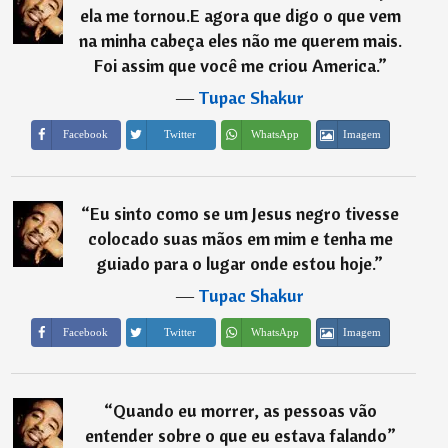
ela me tornou.E agora que digo o que vem
na minha cabeça eles não me querem mais.
Foi assim que você me criou America.
”
―
Tupac Shakur
Imagem
Facebook
Twitter
WhatsApp
“
Eu sinto como se um Jesus negro tivesse
colocado suas mãos em mim e tenha me
guiado para o lugar onde estou hoje.
”
―
Tupac Shakur
Imagem
Facebook
Twitter
WhatsApp
“
Quando eu morrer, as pessoas vão
entender sobre o que eu estava falando
”