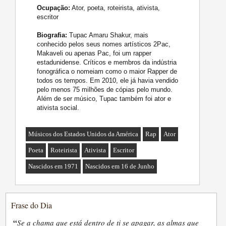
Ocupação:
Ator, poeta, roteirista, ativista,
escritor
Biografia:
Tupac Amaru Shakur, mais
conhecido pelos seus nomes artísticos 2Pac,
Makaveli ou apenas Pac, foi um rapper
estadunidense. Críticos e membros da indústria
fonográfica o nomeiam como o maior Rapper de
todos os tempos. Em 2010, ele já havia vendido
pelo menos 75 milhões de cópias pelo mundo.
Além de ser músico, Tupac também foi ator e
ativista social.
Músicos dos Estados Unidos da América
Rap
Ator
Poeta
Roteirista
Ativista
Escritor
Nascidos em 1971
Nascidos em 16 de Junho
Frase do Dia
“
Se a chama que está dentro de ti se apagar, as almas que