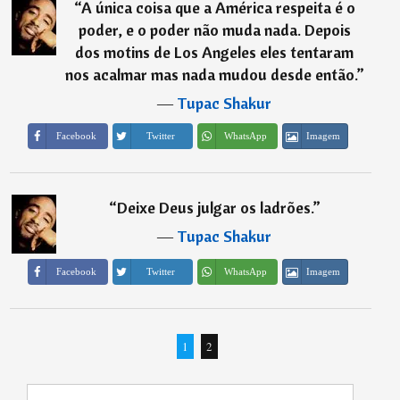
“
A única coisa que a América respeita é o
poder, e o poder não muda nada. Depois
dos motins de Los Angeles eles tentaram
nos acalmar mas nada mudou desde então.
”
―
Tupac Shakur
Imagem
Facebook
Twitter
WhatsApp
“
Deixe Deus julgar os ladrões.
”
―
Tupac Shakur
Imagem
Facebook
Twitter
WhatsApp
1
2