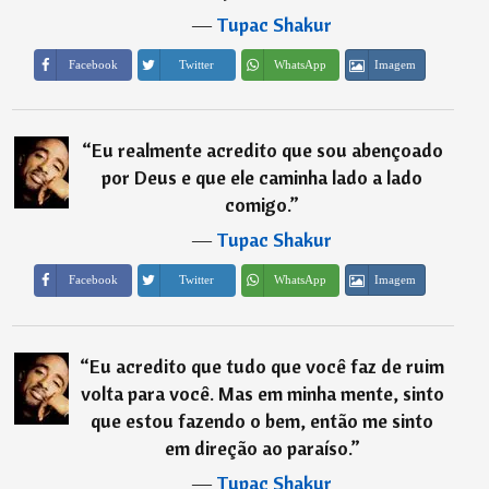
―
Tupac Shakur
Imagem
Facebook
Twitter
WhatsApp
“
Eu realmente acredito que sou abençoado
por Deus e que ele caminha lado a lado
comigo.
”
―
Tupac Shakur
Imagem
Facebook
Twitter
WhatsApp
“
Eu acredito que tudo que você faz de ruim
volta para você. Mas em minha mente, sinto
que estou fazendo o bem, então me sinto
em direção ao paraíso.
”
―
Tupac Shakur