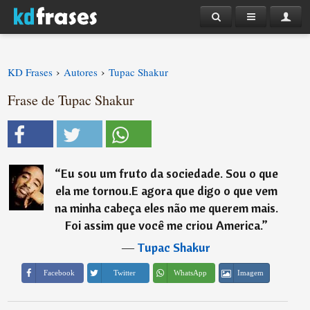
›
›
KD Frases
Autores
Tupac Shakur
Frase de Tupac Shakur
“
Eu sou um fruto da sociedade. Sou o que
ela me tornou.E agora que digo o que vem
na minha cabeça eles não me querem mais.
Foi assim que você me criou America.
”
―
Tupac Shakur
Imagem
Facebook
Twitter
WhatsApp