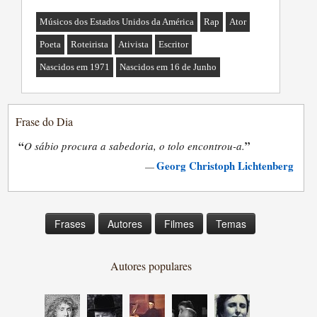
Músicos dos Estados Unidos da América
Rap
Ator
Poeta
Roteirista
Ativista
Escritor
Nascidos em 1971
Nascidos em 16 de Junho
Frase do Dia
“
”
O sábio procura a sabedoria, o tolo encontrou-a.
Georg Christoph Lichtenberg
—
Frases
Autores
Filmes
Temas
Autores populares