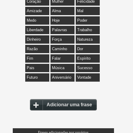
Coração
Mulher
Felicidade
Amizade
Alma
Mal
Medo
Hoje
Poder
Liberdade
Palavras
Trabalho
Dinheiro
Força
Natureza
Razão
Caminho
Dor
Fim
Falar
Espírito
Pais
Música
Sucesso
Futuro
Aniversário
Vontade
Adicionar uma frase
Frases adicionadas por usuários