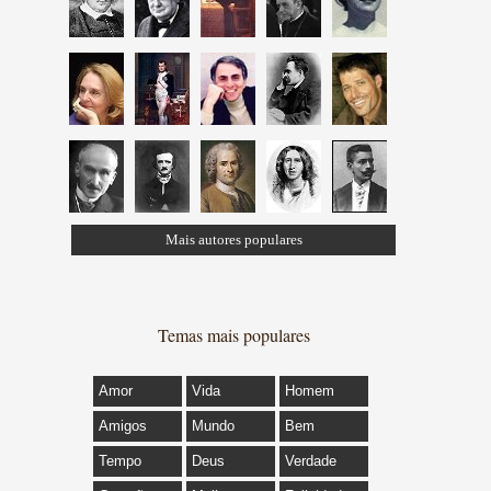
Mais autores populares
Temas mais populares
Amor
Vida
Homem
Amigos
Mundo
Bem
Tempo
Deus
Verdade