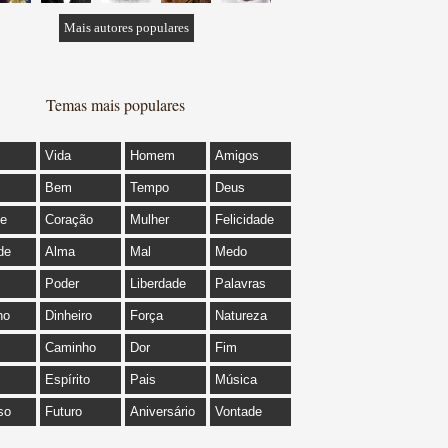
Mais autores populares
Temas mais populares
Vida
Homem
Amigos
Bem
Tempo
Deus
de
Coração
Mulher
Felicidade
de
Alma
Mal
Medo
Poder
Liberdade
Palavras
ho
Dinheiro
Força
Natureza
Caminho
Dor
Fim
Espírito
Pais
Música
so
Futuro
Aniversário
Vontade