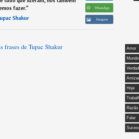
e tudo que fizeram, nós também
emos fazer.
”
WhatsApp
upac Shakur
Imagem
as frases de Tupac Shakur
Amor
Mundo
Verda
Amiza
Hoje
Trabal
Razão
Falar
Suces