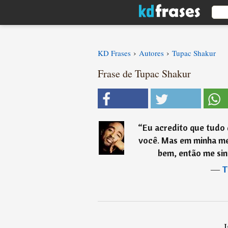
›
›
KD Frases
Autores
Tupac Shakur
Frase de Tupac Shakur
“
Eu acredito que tudo 
você. Mas em minha me
bem, então me sin
―
T
I