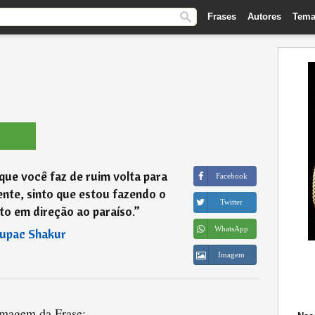
Frases
Autores
Tema
que você faz de ruim volta para
Facebook
nte, sinto que estou fazendo o
Twitter
to em direção ao paraíso.
”
WhatsApp
upac Shakur
Imagem
magem da Frase: