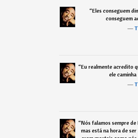
“
Eles conseguem din
conseguem ac
―
T
“
Eu realmente acredito 
ele caminha 
―
T
“
Nós falamos sempre de M
mas está na hora de ser 