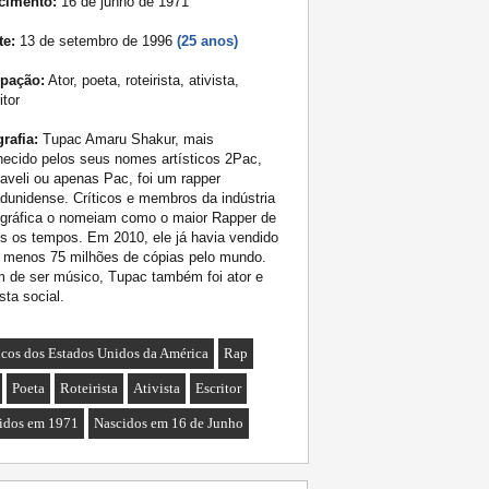
cimento:
16 de junho de 1971
te:
13 de setembro de 1996
(25 anos)
pação:
Ator, poeta, roteirista, ativista,
itor
rafia:
Tupac Amaru Shakur, mais
ecido pelos seus nomes artísticos 2Pac,
veli ou apenas Pac, foi um rapper
dunidense. Críticos e membros da indústria
ográfica o nomeiam como o maior Rapper de
s os tempos. Em 2010, ele já havia vendido
o menos 75 milhões de cópias pelo mundo.
 de ser músico, Tupac também foi ator e
ista social.
cos dos Estados Unidos da América
Rap
Poeta
Roteirista
Ativista
Escritor
idos em 1971
Nascidos em 16 de Junho