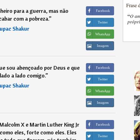
Frase 
heiro para a guerra, mas não
Facebook
“
O am
abar com a pobreza.
”
própri
Twitter
upac Shakur
WhatsApp
Imagem
que sou abençoado por Deus e que
Facebook
lado a lado comigo.
”
Twitter
upac Shakur
WhatsApp
Imagem
alcolm X e Martin Luther King Jr
Facebook
como eles, forte como eles. Eles
Twitter