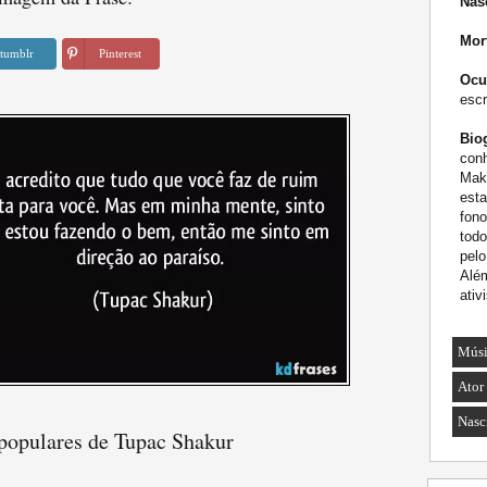
Nas
Mor
tumblr
Pinterest
Ocu
escr
Biog
conh
Maka
esta
fon
todo
pel
Além
ativ
Músi
Ator
Nasc
 populares de Tupac Shakur