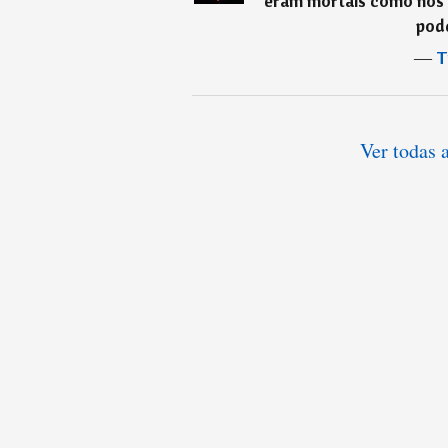
eram mortais como nós 
pod
―
T
Ver todas 