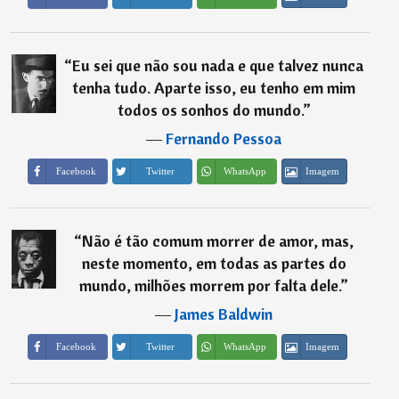
“
Eu sei que não sou nada e que talvez nunca
tenha tudo. Aparte isso, eu tenho em mim
todos os sonhos do mundo.
”
―
Fernando Pessoa
Imagem
Facebook
Twitter
WhatsApp
“
Não é tão comum morrer de amor, mas,
neste momento, em todas as partes do
mundo, milhões morrem por falta dele.
”
―
James Baldwin
Imagem
Facebook
Twitter
WhatsApp