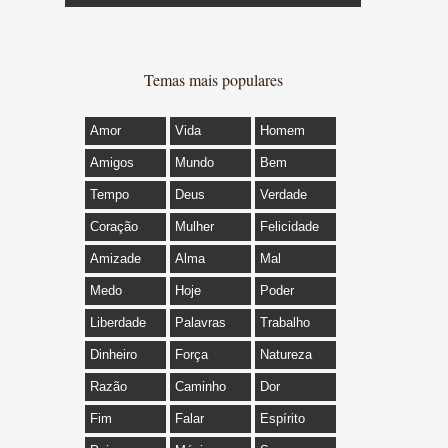
Temas mais populares
Amor
Vida
Homem
Amigos
Mundo
Bem
Tempo
Deus
Verdade
Coração
Mulher
Felicidade
Amizade
Alma
Mal
Medo
Hoje
Poder
Liberdade
Palavras
Trabalho
Dinheiro
Força
Natureza
Razão
Caminho
Dor
Fim
Falar
Espírito