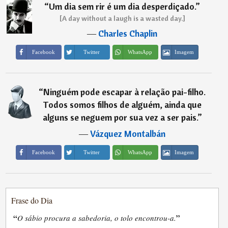
“
Um dia sem rir é um dia desperdiçado.
”
[A day without a laugh is a wasted day.]
―
Charles Chaplin
Imagem
Facebook
Twitter
WhatsApp
“
Ninguém pode escapar à relação pai-filho.
Todos somos filhos de alguém, ainda que
alguns se neguem por sua vez a ser pais.
”
―
Vázquez Montalbán
Imagem
Facebook
Twitter
WhatsApp
Frase do Dia
“
”
O sábio procura a sabedoria, o tolo encontrou-a.