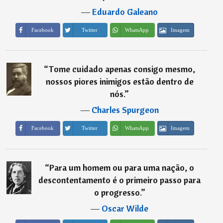
―
Eduardo Galeano
Imagem
Facebook
Twitter
WhatsApp
“
Tome cuidado apenas consigo mesmo,
nossos piores inimigos estão dentro de
nós.
”
―
Charles Spurgeon
Imagem
Facebook
Twitter
WhatsApp
“
Para um homem ou para uma nação, o
descontentamento é o primeiro passo para
o progresso.
”
―
Oscar Wilde