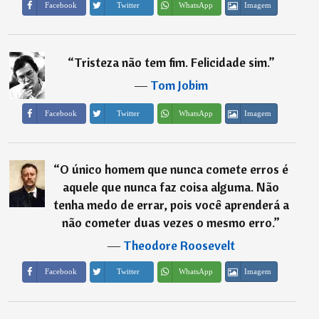
Imagem
Facebook
Twitter
WhatsApp
“
Tristeza não tem fim. Felicidade sim.
”
―
Tom Jobim
Imagem
Facebook
Twitter
WhatsApp
“
O único homem que nunca comete erros é
aquele que nunca faz coisa alguma. Não
tenha medo de errar, pois você aprenderá a
não cometer duas vezes o mesmo erro.
”
―
Theodore Roosevelt
Imagem
Facebook
Twitter
WhatsApp