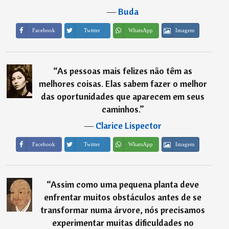
―
Buda
Imagem
Facebook
Twitter
WhatsApp
“
As pessoas mais felizes não têm as
melhores coisas. Elas sabem fazer o melhor
das oportunidades que aparecem em seus
caminhos.
”
―
Clarice Lispector
Imagem
Facebook
Twitter
WhatsApp
“
Assim como uma pequena planta deve
enfrentar muitos obstáculos antes de se
transformar numa árvore, nós precisamos
experimentar muitas dificuldades no