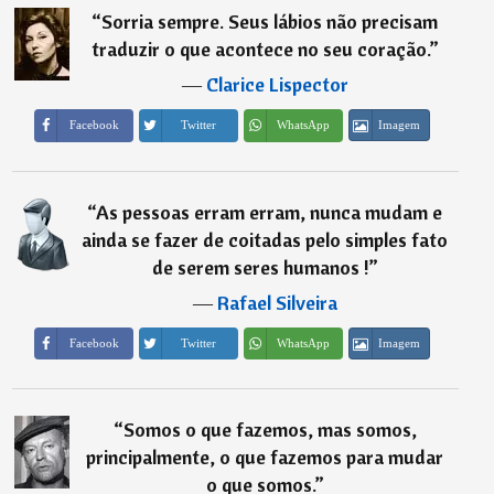
“
Sorria sempre. Seus lábios não precisam
traduzir o que acontece no seu coração.
”
―
Clarice Lispector
Imagem
Facebook
Twitter
WhatsApp
“
As pessoas erram erram, nunca mudam e
ainda se fazer de coitadas pelo simples fato
de serem seres humanos !
”
―
Rafael Silveira
Imagem
Facebook
Twitter
WhatsApp
“
Somos o que fazemos, mas somos,
principalmente, o que fazemos para mudar
o que somos.
”