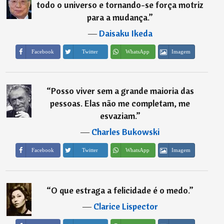
todo o universo e tornando-se força motriz
para a mudança.
”
―
Daisaku Ikeda
Imagem
Facebook
Twitter
WhatsApp
“
Posso viver sem a grande maioria das
pessoas. Elas não me completam, me
esvaziam.
”
―
Charles Bukowski
Imagem
Facebook
Twitter
WhatsApp
“
O que estraga a felicidade é o medo.
”
―
Clarice Lispector