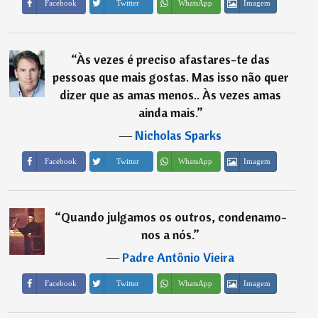
Imagem
Facebook
Twitter
WhatsApp
“
Às vezes é preciso afastares-te das
pessoas que mais gostas. Mas isso não quer
dizer que as amas menos.. Às vezes amas
ainda mais.
”
―
Nicholas Sparks
Imagem
Facebook
Twitter
WhatsApp
“
Quando julgamos os outros, condenamo-
nos a nós.
”
―
Padre Antônio Vieira
Imagem
Facebook
Twitter
WhatsApp