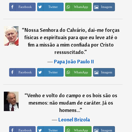
Imagem
Facebook
Twitter
WhatsApp
“
Nossa Senhora do Calvário, dai-me forças
físicas e espirituais para que eu leve até o
fim a missão a mim confiada por Cristo
ressuscitado.
”
―
Papa João Paulo II
Imagem
Facebook
Twitter
WhatsApp
“
Venho e volto do campo e os bois são os
mesmos: não mudam de caráter. Já os
homens...
”
―
Leonel Brizola
Imagem
Facebook
Twitter
WhatsApp