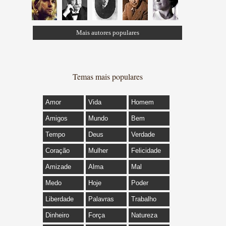
Mais autores populares
Temas mais populares
Amor
Vida
Homem
Amigos
Mundo
Bem
Tempo
Deus
Verdade
Coração
Mulher
Felicidade
Amizade
Alma
Mal
Medo
Hoje
Poder
Liberdade
Palavras
Trabalho
Dinheiro
Força
Natureza