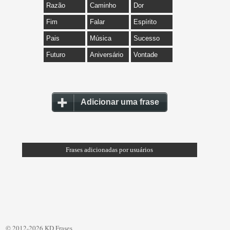
Razão
Caminho
Dor
Fim
Falar
Espírito
Pais
Música
Sucesso
Futuro
Aniversário
Vontade
Adicionar uma frase
Frases adicionadas por usuários
© 2012-2026 KD Frases