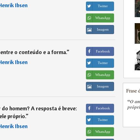
Henrik Ibsen
Twitter
WhatsApp
Imagem
 entre o conteúdo e a forma.
”
Facebook
Henrik Ibsen
Twitter
WhatsApp
Imagem
Frase 
“
O am
própri
r do homem? A resposta é breve:
Facebook
ele próprio.
”
Twitter
Henrik Ibsen
WhatsApp