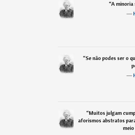
“
A minoria 
―
“
Se não podes ser o qu
p
―
“
Muitos julgam cump
aforismos abstratos para
meio