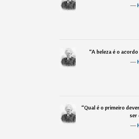
―
“
A beleza é o acordo
―
“
Qual é o primeiro deve
ser 
―