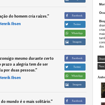
Mor
Ocu
ação do homem cria raízes.
”
Facebook
Biog
Henrik Ibsen
Twitter
dra
cria
WhatsApp
maio
tamb
Imagem
cons
dos 
e consigo mesmo durante certo
Facebook
Dram
 prazo a alegria tem de ser
Nasc
Twitter
a por duas pessoas.
”
WhatsApp
Auto
Henrik Ibsen
Imagem
do mundo é o mais solitário.
”
Facebook