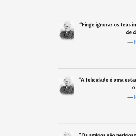
“
Finge ignorar os teus i
de d
―
“
A felicidade é uma esta
o
―
“
Os amigos são perigoso