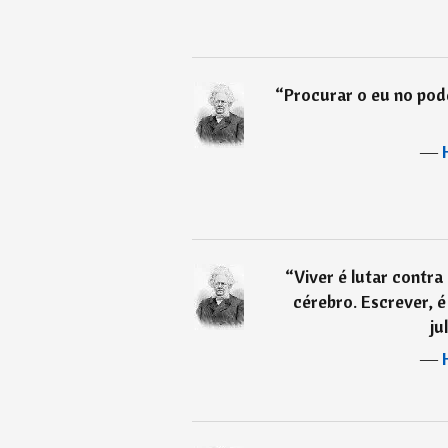
“
Procurar o eu no pode
―
“
Viver é lutar contr
cérebro. Escrever, é
ju
―