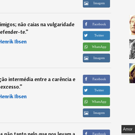
Imagem
nimigos; não caias na vulgaridade
Facebook
efender-te.
”
Twitter
Henrik Ibsen
WhatsApp
Imagem
ção intermédia entre a carência e
Facebook
 excesso.
”
Twitter
Henrik Ibsen
WhatsApp
Imagem
Amor
s não tanto pelo que nos levam a
Facebook