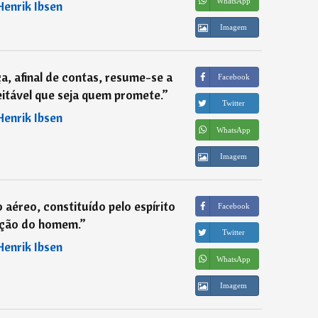
WhatsApp
Henrik Ibsen
Imagem
 afinal de contas, resume-se a
Facebook
eitável que seja quem promete.
”
Twitter
Henrik Ibsen
WhatsApp
Imagem
aéreo, constituído pelo espírito
Facebook
ção do homem.
”
Twitter
Henrik Ibsen
WhatsApp
Imagem