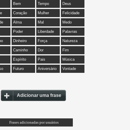
Bem
Tempo
Deus
de
Coração
Mulher
Felicidade
de
Alma
Mal
Medo
Poder
Liberdade
Palavras
ho
Dinheiro
Força
Natureza
Caminho
Dor
Fim
Espírito
Pais
Música
so
Futuro
Aniversário
Vontade
Adicionar uma frase
Frases adicionadas por usuários