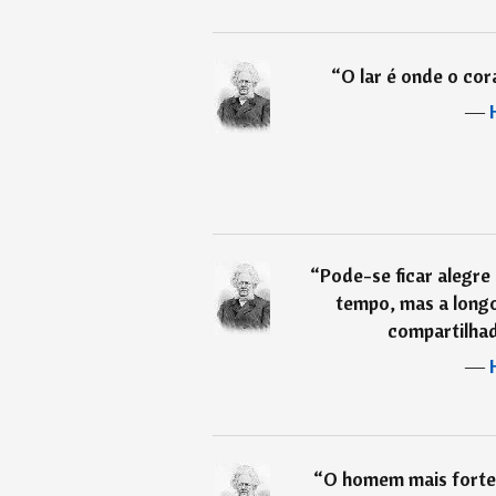
“
O lar é onde o cor
―
“
Pode-se ficar alegr
tempo, mas a longo
compartilhad
―
“
O homem mais forte 