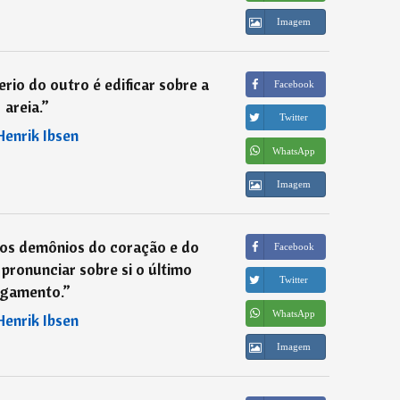
Imagem
rio do outro é edificar sobre a
Facebook
areia.
”
Twitter
Henrik Ibsen
WhatsApp
Imagem
a os demônios do coração e do
Facebook
 pronunciar sobre si o último
Twitter
lgamento.
”
WhatsApp
Henrik Ibsen
Imagem