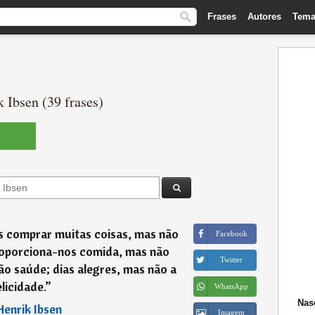
Frases
Autores
Tema
 Ibsen (39 frases)
 comprar muitas coisas, mas não
Facebook
Proporciona-nos comida, mas não
Twitter
ão saúde; dias alegres, mas não a
elicidade.
”
WhatsApp
Nas
Henrik Ibsen
Imagem