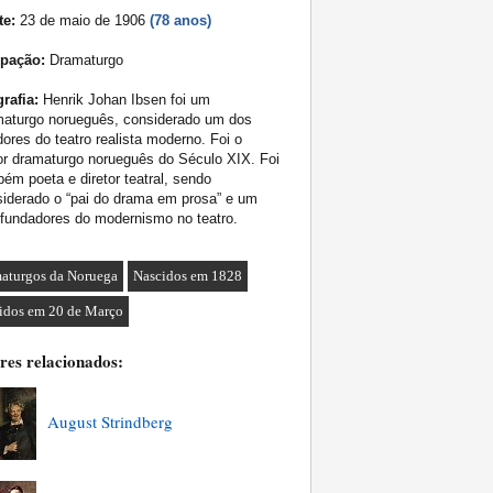
te:
23 de maio de 1906
(78 anos)
pação:
Dramaturgo
rafia:
Henrik Johan Ibsen foi um
maturgo norueguês, considerado um dos
dores do teatro realista moderno. Foi o
r dramaturgo norueguês do Século XIX. Foi
ém poeta e diretor teatral, sendo
iderado o “pai do drama em prosa” e um
fundadores do modernismo no teatro.
aturgos da Noruega
Nascidos em 1828
idos em 20 de Março
res relacionados:
August Strindberg