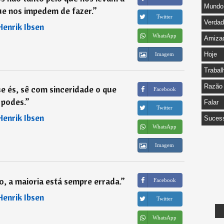
Mundo
ue nos impedem de fazer.
”
Twitter
Verda
Henrik Ibsen
WhatsApp
Amiza
Hoje
Imagem
Trabal
Razão
e és, sê com sinceridade o que
Facebook
podes.
”
Falar
Twitter
Henrik Ibsen
Suces
WhatsApp
Imagem
o, a maioria está sempre errada.
”
Facebook
Henrik Ibsen
Twitter
WhatsApp