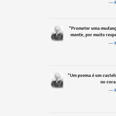
―
“
Prometer uma mudança,
mentir, por muito resp
―
“
Um poema é um castelo 
no cora
―