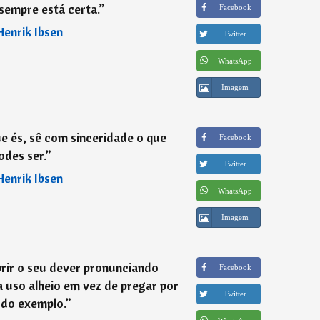
sempre está certa.
”
Facebook
Henrik Ibsen
Twitter
WhatsApp
Imagem
e és, sê com sinceridade o que
Facebook
odes ser.
”
Twitter
Henrik Ibsen
WhatsApp
Imagem
rir o seu dever pronunciando
Facebook
 uso alheio em vez de pregar por
Twitter
 do exemplo.
”