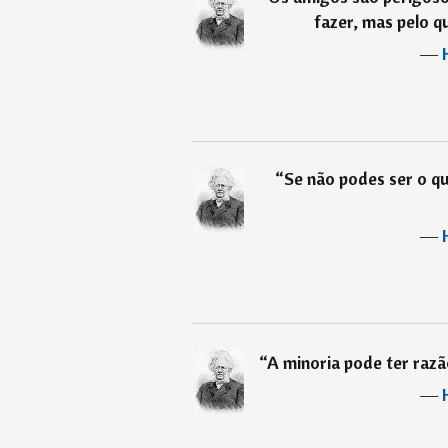
fazer, mas pelo q
―
“
Se não podes ser o qu
―
“
A minoria pode ter razã
―