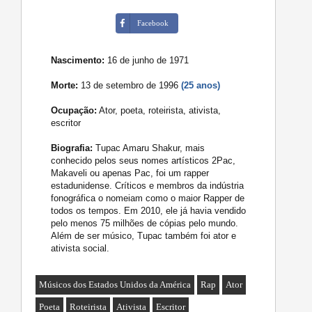
Facebook
Nascimento:
16 de junho de 1971
Morte:
13 de setembro de 1996
(25 anos)
Ocupação:
Ator, poeta, roteirista, ativista,
escritor
Biografia:
Tupac Amaru Shakur, mais
conhecido pelos seus nomes artísticos 2Pac,
Makaveli ou apenas Pac, foi um rapper
estadunidense. Críticos e membros da indústria
fonográfica o nomeiam como o maior Rapper de
todos os tempos. Em 2010, ele já havia vendido
pelo menos 75 milhões de cópias pelo mundo.
Além de ser músico, Tupac também foi ator e
ativista social.
Músicos dos Estados Unidos da América
Rap
Ator
Poeta
Roteirista
Ativista
Escritor