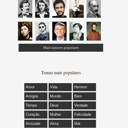
Mais autores populares
Temas mais populares
Amor
Vida
Homem
Amigos
Mundo
Bem
Tempo
Deus
Verdade
Coração
Mulher
Felicidade
Amizade
Alma
Mal