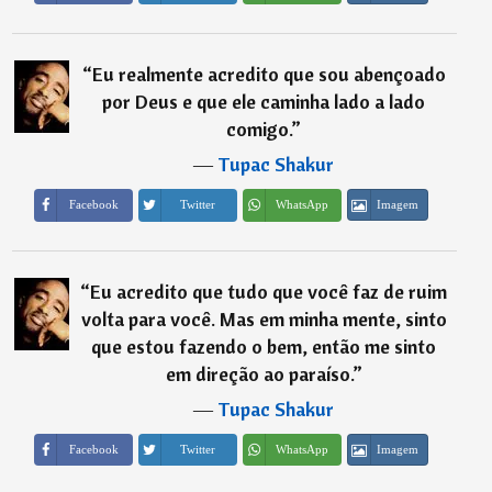
“
Eu realmente acredito que sou abençoado
por Deus e que ele caminha lado a lado
comigo.
”
―
Tupac Shakur
Imagem
Facebook
Twitter
WhatsApp
“
Eu acredito que tudo que você faz de ruim
volta para você. Mas em minha mente, sinto
que estou fazendo o bem, então me sinto
em direção ao paraíso.
”
―
Tupac Shakur
Imagem
Facebook
Twitter
WhatsApp