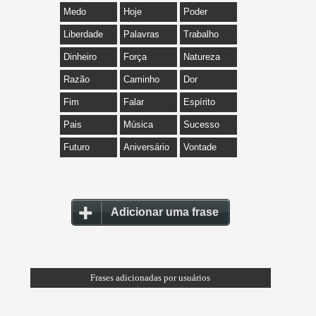
Medo
Hoje
Poder
Liberdade
Palavras
Trabalho
Dinheiro
Força
Natureza
Razão
Caminho
Dor
Fim
Falar
Espírito
Pais
Música
Sucesso
Futuro
Aniversário
Vontade
Adicionar uma frase
Frases adicionadas por usuários