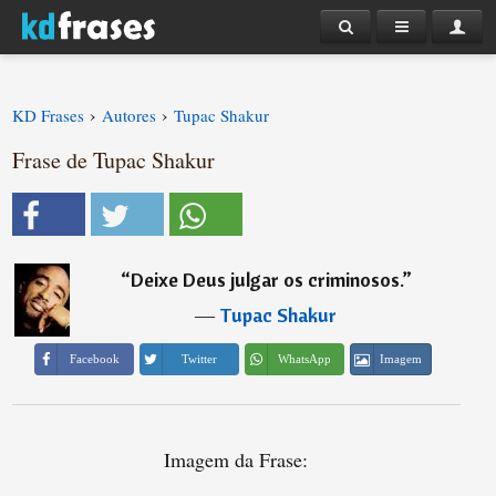
›
›
KD Frases
Autores
Tupac Shakur
Frase de Tupac Shakur
“
Deixe Deus julgar os criminosos.
”
―
Tupac Shakur
Imagem
Facebook
Twitter
WhatsApp
Imagem da Frase: