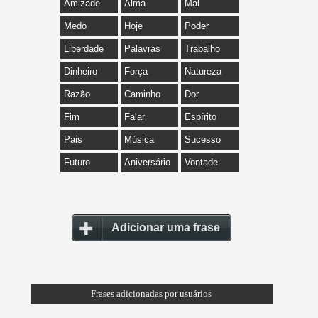
Amizade
Alma
Mal
Medo
Hoje
Poder
Liberdade
Palavras
Trabalho
Dinheiro
Força
Natureza
Razão
Caminho
Dor
Fim
Falar
Espírito
Pais
Música
Sucesso
Futuro
Aniversário
Vontade
Adicionar uma frase
Frases adicionadas por usuários