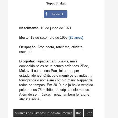
Tupac Shakur
Facebook
Nascimento:
16 de junho de 1971
Morte:
13 de setembro de 1996
(25 anos)
Ocupação:
Ator, poeta, roteirista, ativista,
escritor
Biografia:
Tupac Amaru Shakur, mais
conhecido pelos seus nomes artísticos 2Pac,
Makaveli ou apenas Pac, foi um rapper
estadunidense. Críticos e membros da indústria
fonográfica o nomeiam como o maior Rapper de
todos os tempos. Em 2010, ele já havia vendido
pelo menos 75 milhões de cópias pelo mundo.
Além de ser músico, Tupac também foi ator e
ativista social.
Músicos dos Estados Unidos da América
Rap
Ator