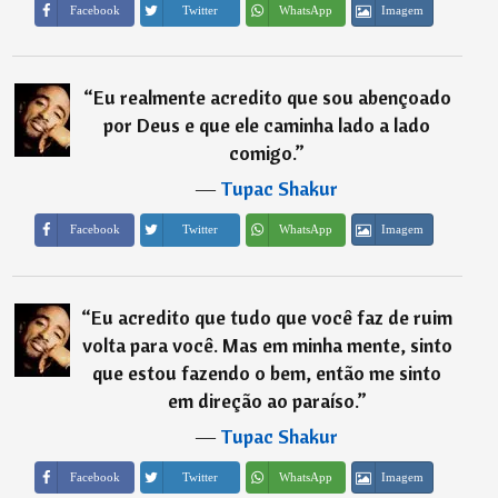
Imagem
Facebook
Twitter
WhatsApp
“
Eu realmente acredito que sou abençoado
por Deus e que ele caminha lado a lado
comigo.
”
―
Tupac Shakur
Imagem
Facebook
Twitter
WhatsApp
“
Eu acredito que tudo que você faz de ruim
volta para você. Mas em minha mente, sinto
que estou fazendo o bem, então me sinto
em direção ao paraíso.
”
―
Tupac Shakur
Imagem
Facebook
Twitter
WhatsApp