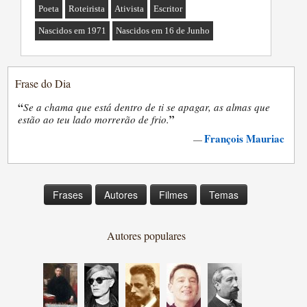
Poeta
Roteirista
Ativista
Escritor
Nascidos em 1971
Nascidos em 16 de Junho
Frase do Dia
“
Se a chama que está dentro de ti se apagar, as almas que
”
estão ao teu lado morrerão de frio.
François Mauriac
—
Frases
Autores
Filmes
Temas
Autores populares