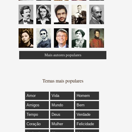
Mais autores populares
Temas mais populares
Amor
Vida
Homem
Amigos
Mundo
Bem
Tempo
Deus
Verdade
Coração
Mulher
Felicidade