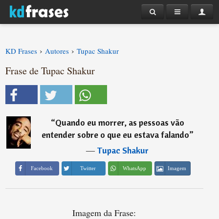
›
›
KD Frases
Autores
Tupac Shakur
Frase de Tupac Shakur
“
Quando eu morrer, as pessoas vão
entender sobre o que eu estava falando
”
―
Tupac Shakur
Imagem
Facebook
Twitter
WhatsApp
Imagem da Frase: