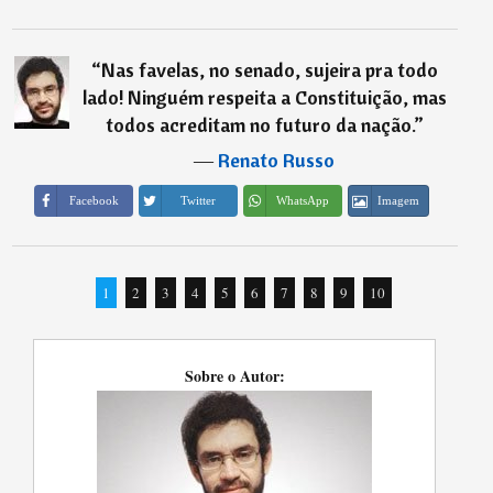
“
Nas favelas, no senado, sujeira pra todo
lado! Ninguém respeita a Constituição, mas
todos acreditam no futuro da nação.
”
―
Renato Russo
Imagem
Facebook
Twitter
WhatsApp
1
2
3
4
5
6
7
8
9
10
Sobre o Autor: