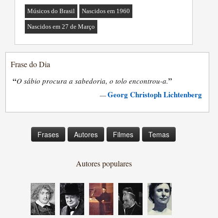
Músicos do Brasil
Nascidos em 1960
Nascidos em 27 de Março
Frase do Dia
“
”
O sábio procura a sabedoria, o tolo encontrou-a.
Georg Christoph Lichtenberg
—
Frases
Autores
Filmes
Temas
Autores populares