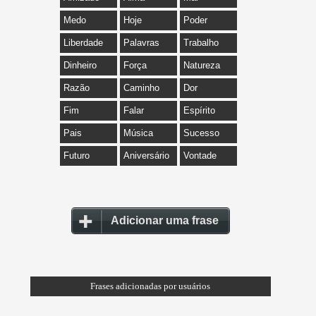
Medo
Hoje
Poder
Liberdade
Palavras
Trabalho
Dinheiro
Força
Natureza
Razão
Caminho
Dor
Fim
Falar
Espírito
Pais
Música
Sucesso
Futuro
Aniversário
Vontade
Adicionar uma frase
Frases adicionadas por usuários