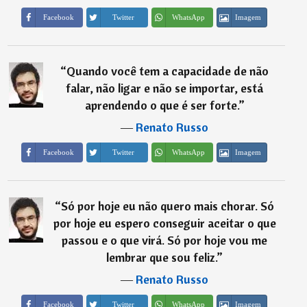
Imagem
Facebook
Twitter
WhatsApp
“
Quando você tem a capacidade de não
falar, não ligar e não se importar, está
aprendendo o que é ser forte.
”
―
Renato Russo
Imagem
Facebook
Twitter
WhatsApp
“
Só por hoje eu não quero mais chorar. Só
por hoje eu espero conseguir aceitar o que
passou e o que virá. Só por hoje vou me
lembrar que sou feliz.
”
―
Renato Russo
Imagem
Facebook
Twitter
WhatsApp