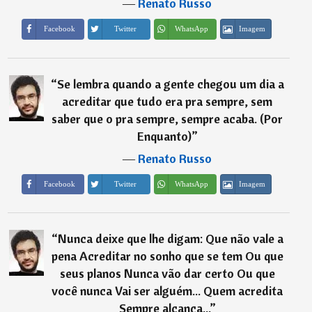
―
Renato Russo
Imagem
Facebook
Twitter
WhatsApp
“
Se lembra quando a gente chegou um dia a
acreditar que tudo era pra sempre, sem
saber que o pra sempre, sempre acaba. (Por
Enquanto)
”
―
Renato Russo
Imagem
Facebook
Twitter
WhatsApp
“
Nunca deixe que lhe digam: Que não vale a
pena Acreditar no sonho que se tem Ou que
seus planos Nunca vão dar certo Ou que
você nunca Vai ser alguém... Quem acredita
Sempre alcança...
”