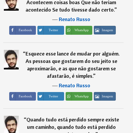
Acontecem coisas boas Que não teriam
acontecido Se tudo tivesse dado certo.
”
―
Renato Russo
Imagem
Facebook
Twitter
WhatsApp
“
Esquece esse lance de mudar por alguém.
As pessoas que gostarem do seu jeito se
aproximarão, e as que não gostarem se
afastarão, é simples.
”
―
Renato Russo
Imagem
Facebook
Twitter
WhatsApp
“
Quando tudo está perdido sempre existe
um caminho, quando tudo está perdido