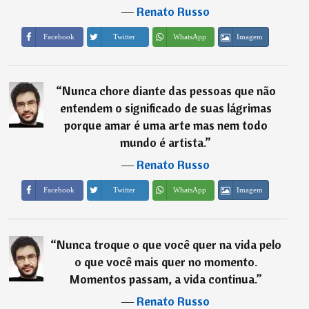
―
Renato Russo
Imagem
Facebook
Twitter
WhatsApp
“
Nunca chore diante das pessoas que não
entendem o significado de suas lágrimas
porque amar é uma arte mas nem todo
mundo é artista.
”
―
Renato Russo
Imagem
Facebook
Twitter
WhatsApp
“
Nunca troque o que você quer na vida pelo
o que você mais quer no momento.
Momentos passam, a vida continua.
”
―
Renato Russo