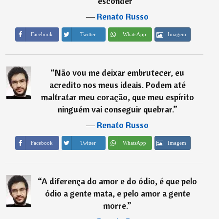
esconder
”
―
Renato Russo
Imagem
Facebook
Twitter
WhatsApp
“
Não vou me deixar embrutecer, eu
acredito nos meus ideais. Podem até
maltratar meu coração, que meu espírito
ninguém vai conseguir quebrar.
”
―
Renato Russo
Imagem
Facebook
Twitter
WhatsApp
“
A diferença do amor e do ódio, é que pelo
ódio a gente mata, e pelo amor a gente
morre.
”