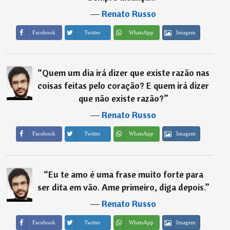
―
Renato Russo
Imagem
Facebook
Twitter
WhatsApp
“
Quem um dia irá dizer que existe razão nas
coisas feitas pelo coração? E quem irá dizer
que não existe razão?
”
―
Renato Russo
Imagem
Facebook
Twitter
WhatsApp
“
Eu te amo é uma frase muito forte para
ser dita em vão. Ame primeiro, diga depois.
”
―
Renato Russo
Imagem
Facebook
Twitter
WhatsApp