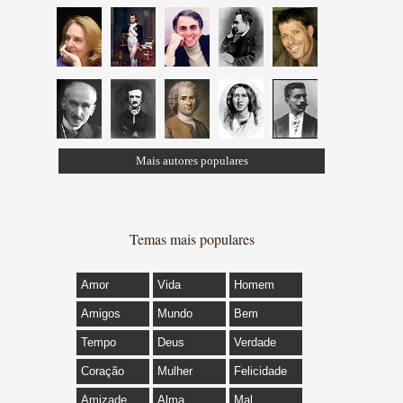
Mais autores populares
Temas mais populares
Amor
Vida
Homem
Amigos
Mundo
Bem
Tempo
Deus
Verdade
Coração
Mulher
Felicidade
Amizade
Alma
Mal