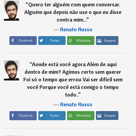
“
Quero ter alguém com quem conversar.
Alguém que depois não use o que eu disse
contra mim...
”
―
Renato Russo
Imagem
Facebook
Twitter
WhatsApp
“
Aonde está você agora Além de aqui
dentro de mim? Agimos certo sem querer
Foi só o tempo que errou Vai ser difícil sem
você Porque você está comigo o tempo
todo..
”
―
Renato Russo
Imagem
Facebook
Twitter
WhatsApp