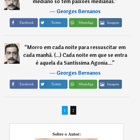
mediano só tem paixões medianas.
”
―
Georges Bernanos
Imagem
Facebook
Twitter
WhatsApp
“
Morro em cada noite para ressuscitar em
cada manhã. (...) Cada noite em que se entra
é aquela da Santíssima Agonia....
”
―
Georges Bernanos
Imagem
Facebook
Twitter
WhatsApp
1
2
Sobre o Autor: