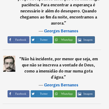
paciência. Para encontrar a esperança é
necessário ir além do desespero. Quando
chegamos ao fim da noite, encontramos a
aurora.
”
―
Georges Bernanos
Imagem
Facebook
Twitter
WhatsApp
“
Não há incidente, por menor que seja, em
que não se inscreva a vontade de Deus,
como a imensidão do mar numa gota
d'água.
”
―
Georges Bernanos
Imagem
Facebook
Twitter
WhatsApp