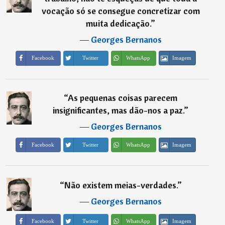
vocação só se consegue concretizar com
muita dedicação.
”
―
Georges Bernanos
Imagem
Facebook
Twitter
WhatsApp
“
As pequenas coisas parecem
insignificantes, mas dão-nos a paz.
”
―
Georges Bernanos
Imagem
Facebook
Twitter
WhatsApp
“
Não existem meias-verdades.
”
―
Georges Bernanos
Imagem
Facebook
Twitter
WhatsApp