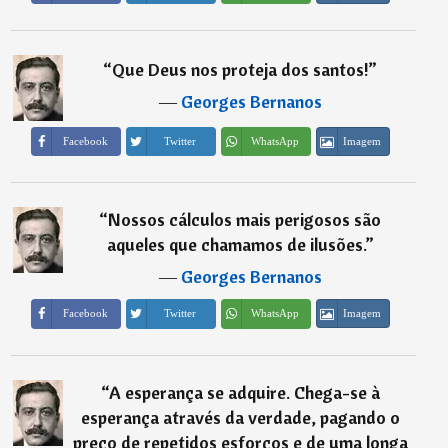
“
Que Deus nos proteja dos santos!
”
―
Georges Bernanos
Imagem
Facebook
Twitter
WhatsApp
“
Nossos cálculos mais perigosos são
aqueles que chamamos de ilusões.
”
―
Georges Bernanos
Imagem
Facebook
Twitter
WhatsApp
“
A esperança se adquire. Chega-se à
esperança através da verdade, pagando o
preço de repetidos esforços e de uma longa