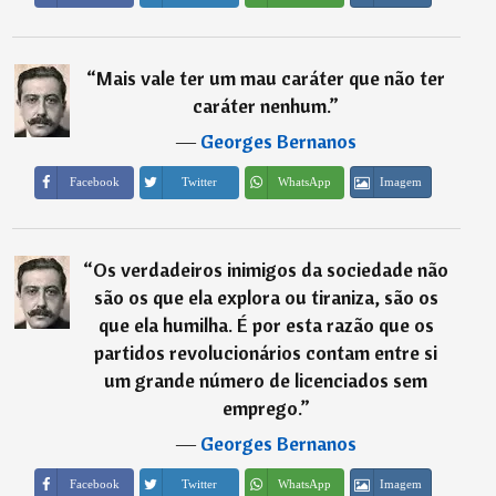
“
Mais vale ter um mau caráter que não ter
caráter nenhum.
”
―
Georges Bernanos
Imagem
Facebook
Twitter
WhatsApp
“
Os verdadeiros inimigos da sociedade não
são os que ela explora ou tiraniza, são os
que ela humilha. É por esta razão que os
partidos revolucionários contam entre si
um grande número de licenciados sem
emprego.
”
―
Georges Bernanos
Imagem
Facebook
Twitter
WhatsApp