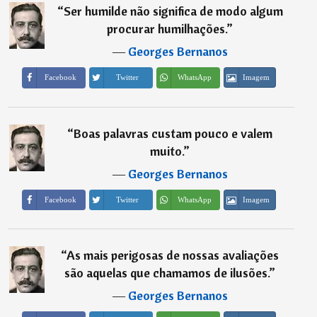
“
Ser humilde não significa de modo algum
procurar humilhações.
”
―
Georges Bernanos
Imagem
Facebook
Twitter
WhatsApp
“
Boas palavras custam pouco e valem
muito.
”
―
Georges Bernanos
Imagem
Facebook
Twitter
WhatsApp
“
As mais perigosas de nossas avaliações
são aquelas que chamamos de ilusões.
”
―
Georges Bernanos