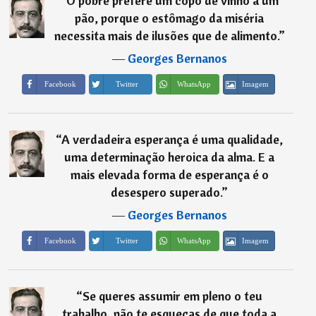
“
O pobre prefere um copo de vinho a um
pão, porque o estômago da miséria
necessita mais de ilusões que de alimento.
”
―
Georges Bernanos
Imagem
Facebook
Twitter
WhatsApp
“
A verdadeira esperança é uma qualidade,
uma determinação heroica da alma. E a
mais elevada forma de esperança é o
desespero superado.
”
―
Georges Bernanos
Imagem
Facebook
Twitter
WhatsApp
“
Se queres assumir em pleno o teu
trabalho, não te esqueças de que toda a