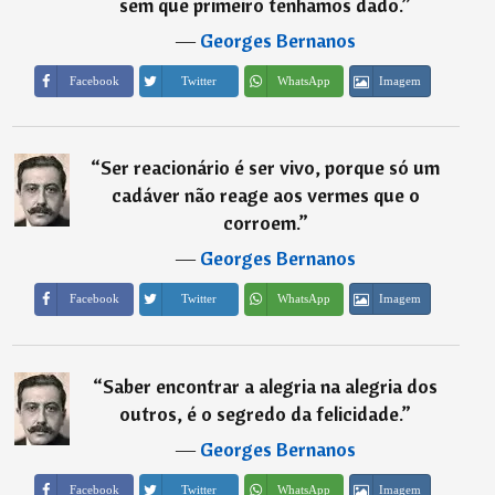
sem que primeiro tenhamos dado.
”
―
Georges Bernanos
Imagem
Facebook
Twitter
WhatsApp
“
Ser reacionário é ser vivo, porque só um
cadáver não reage aos vermes que o
corroem.
”
―
Georges Bernanos
Imagem
Facebook
Twitter
WhatsApp
“
Saber encontrar a alegria na alegria dos
outros, é o segredo da felicidade.
”
―
Georges Bernanos
Imagem
Facebook
Twitter
WhatsApp