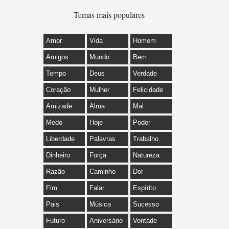
Temas mais populares
Amor
Vida
Homem
Amigos
Mundo
Bem
Tempo
Deus
Verdade
Coração
Mulher
Felicidade
Amizade
Alma
Mal
Medo
Hoje
Poder
Liberdade
Palavras
Trabalho
Dinheiro
Força
Natureza
Razão
Caminho
Dor
Fim
Falar
Espírito
Pais
Música
Sucesso
Futuro
Aniversário
Vontade