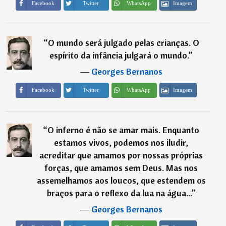
Imagem
Facebook
Twitter
WhatsApp
“
O mundo será julgado pelas crianças. O
espírito da infância julgará o mundo.
”
―
Georges Bernanos
Imagem
Facebook
Twitter
WhatsApp
“
O inferno é não se amar mais. Enquanto
estamos vivos, podemos nos iludir,
acreditar que amamos por nossas próprias
forças, que amamos sem Deus. Mas nos
assemelhamos aos loucos, que estendem os
braços para o reflexo da lua na água...
”
―
Georges Bernanos