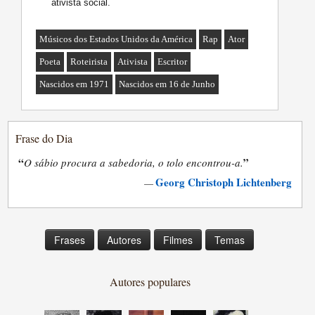
ativista social.
Músicos dos Estados Unidos da América
Rap
Ator
Poeta
Roteirista
Ativista
Escritor
Nascidos em 1971
Nascidos em 16 de Junho
Frase do Dia
“
”
O sábio procura a sabedoria, o tolo encontrou-a.
Georg Christoph Lichtenberg
—
Frases
Autores
Filmes
Temas
Autores populares