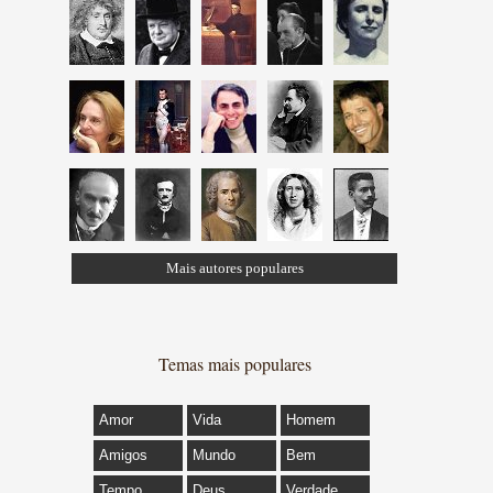
Mais autores populares
Temas mais populares
Amor
Vida
Homem
Amigos
Mundo
Bem
Tempo
Deus
Verdade