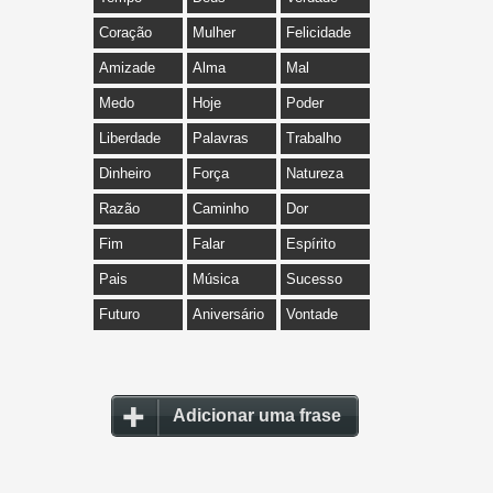
Coração
Mulher
Felicidade
Amizade
Alma
Mal
Medo
Hoje
Poder
Liberdade
Palavras
Trabalho
Dinheiro
Força
Natureza
Razão
Caminho
Dor
Fim
Falar
Espírito
Pais
Música
Sucesso
Futuro
Aniversário
Vontade
Adicionar uma frase