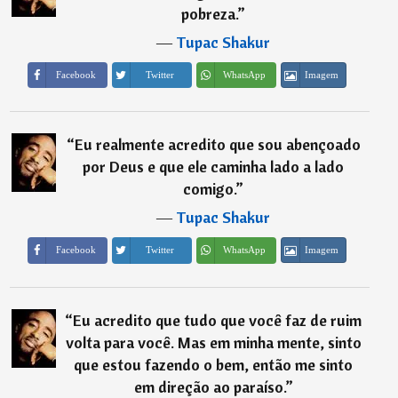
pobreza.
”
―
Tupac Shakur
Imagem
Facebook
Twitter
WhatsApp
“
Eu realmente acredito que sou abençoado
por Deus e que ele caminha lado a lado
comigo.
”
―
Tupac Shakur
Imagem
Facebook
Twitter
WhatsApp
“
Eu acredito que tudo que você faz de ruim
volta para você. Mas em minha mente, sinto
que estou fazendo o bem, então me sinto
em direção ao paraíso.
”