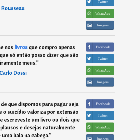
Twitter
―
Rousseau
WhatsApp
Imagem
me nos
livros
que compro apenas
Facebook
rque só então posso dizer que são
Twitter
iramente meus.
”
WhatsApp
Carlo Dossi
Imagem
 de que dispomos para pagar seja
Facebook
ue o suicídio valoriza por extensão
Twitter
Se escreveste um livro ou dois que
plausos e desejas naturalmente
WhatsApp
 uma bala na cabeça.
”
Imagem