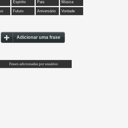
Espírito
Pais
Música
so
Futuro
Aniversário
Vontade
Adicionar uma frase
Frases adicionadas por usuários