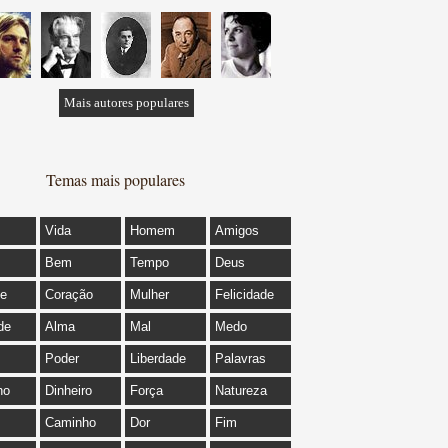
Mais autores populares
Temas mais populares
Vida
Homem
Amigos
Bem
Tempo
Deus
de
Coração
Mulher
Felicidade
de
Alma
Mal
Medo
Poder
Liberdade
Palavras
ho
Dinheiro
Força
Natureza
Caminho
Dor
Fim