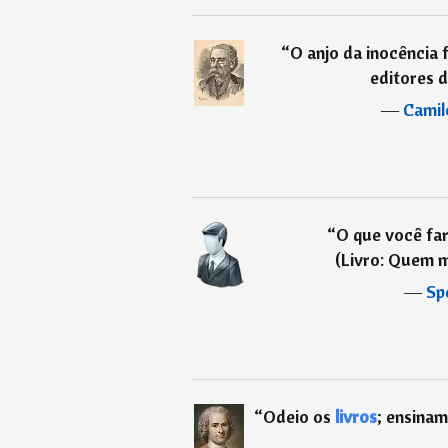
“
O anjo da inocência
editores d
―
Camil
“
O que você far
(Livro: Quem 
―
Sp
“
Odeio os
livros
; ensinam