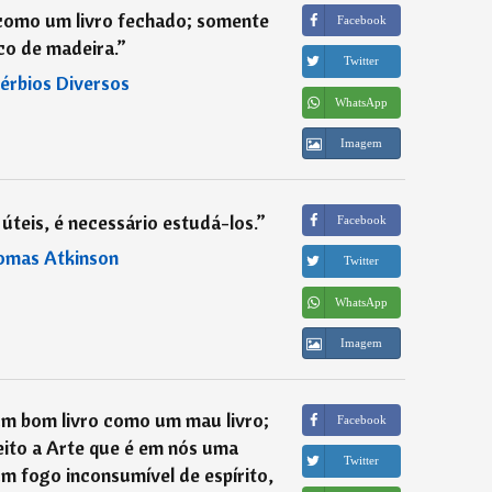
como um livro fechado; somente
Facebook
co de madeira.
”
Twitter
érbios Diversos
WhatsApp
Imagem
úteis, é necessário estudá-los.
”
Facebook
omas Atkinson
Twitter
WhatsApp
Imagem
um bom livro como um mau livro;
Facebook
ito a Arte que é em nós uma
Twitter
m fogo inconsumível de espírito,