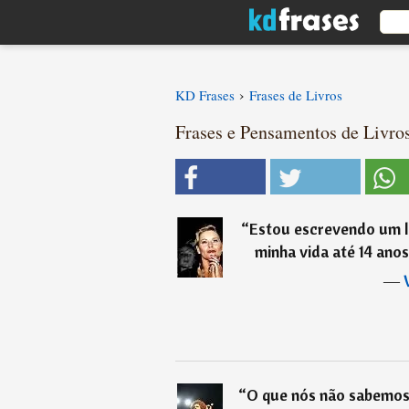
›
KD Frases
Frases de Livros
Frases e Pensamentos de Livros
“
Estou escrevendo um l
minha vida até 14 ano
―
“
O que nós não sabemos