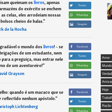
cisam queimam os
livros
, apenas
Twitter
 armazéns do exército se enchem
as celas, eles arrodeiam nossas
WhatsApp
bolsos cheios de balas.
”
Imagem
ck de la Rocha
agradável o mundo dos
livros
! - se
Facebook
 obrigações de um estudante, nem
Twitter
Amor
 para a preguiça, mas entrar nele
mo de um aventureiro!
”
WhatsApp
Mundo
avid Grayson
Verda
Imagem
Amiza
Hoje
elho: quando é um macaco que se
Facebook
r reflectido nenhum apóstolo.
”
Trabal
Twitter
ristoph Lichtenberg
Razão
WhatsApp