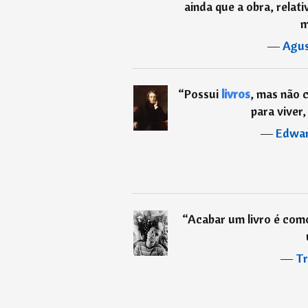
ainda que a obra, relati
m
―
Agus
“
Possui
livros
, mas não 
para viver,
―
Edwar
“
Acabar um livro é como
―
Tr