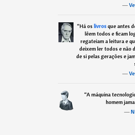
―
Ve
“
Há os
livros
que antes de
lêem todos e ficam log
regateiam a leitura e 
deixem ler todos e não 
de si pelas gerações e ja
―
Ve
“
A máquina tecnologi
homem jamais
―
N