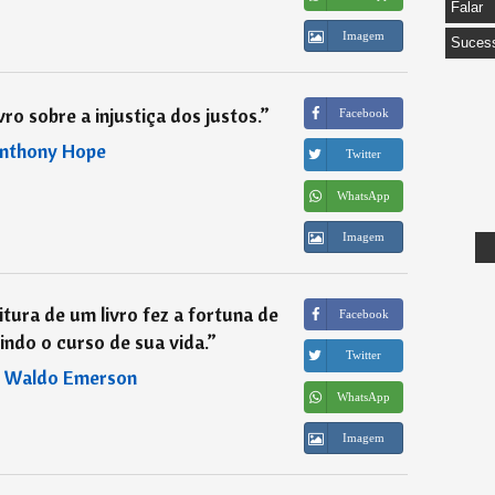
Falar
Imagem
Suces
ro sobre a injustiça dos justos.
”
Facebook
nthony Hope
Twitter
WhatsApp
Imagem
itura de um livro fez a fortuna de
Facebook
ndo o curso de sua vida.
”
Twitter
h Waldo Emerson
WhatsApp
Imagem