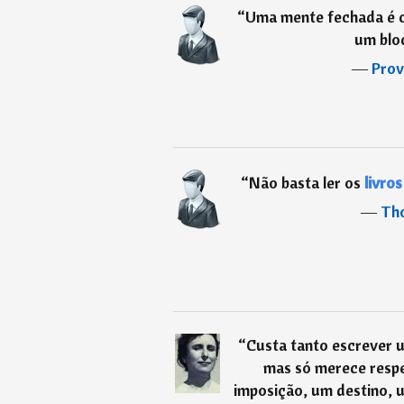
“
Uma mente fechada é 
um blo
―
Prov
“
Não basta ler os
livros
―
Th
“
Custa tanto escrever 
mas só merece respe
imposição, um destino, u