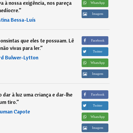
va à nossa exigência, nos pareça
WhatsApp
edíocre.
”
Imagem
tina Bessa-Luís
consintas que eles te possuam. Lê
Facebook
 não vivas para ler.
”
Twitter
d Bulwer-Lytton
WhatsApp
Imagem
 dar à luz uma criança e dar-lhe
Facebook
um tiro.
”
Twitter
uman Capote
WhatsApp
Imagem