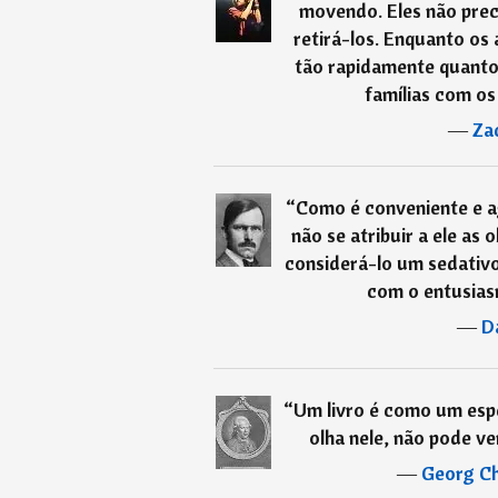
movendo. Eles não pre
retirá-los. Enquanto os
tão rapidamente quanto 
famílias com os 
―
Za
“
Como é conveniente e 
não se atribuir a ele as
considerá-lo um sedativo
com o entusias
―
D
“
Um livro é como um esp
olha nele, não pode ve
―
Georg Ch