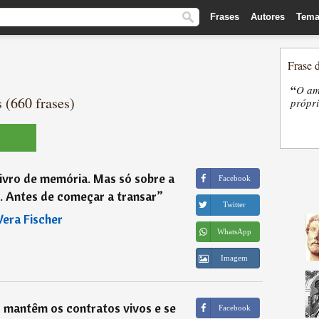
Frases
Autores
Tema
Frase 
“
O am
 (660 frases)
própri
ivro de memória. Mas só sobre a
Facebook
s. Antes de começar a transar
”
Twitter
Vera Fischer
WhatsApp
Imagem
 mantêm os contratos vivos e se
Facebook