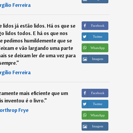
rgílio Ferreira
 lidos já estão lidos. Há os que se
Facebook
o lidos todos. E há os que nos
Twitter
que pedimos humildemente que se
deixam e vão largando uma parte
WhatsApp
mais se deixam ler de uma vez para
Imagem
sempre.
”
rgílio Ferreira
camente mais eficiente que um
Facebook
 inventou é o livro.
”
Twitter
orthrop Frye
WhatsApp
Imagem