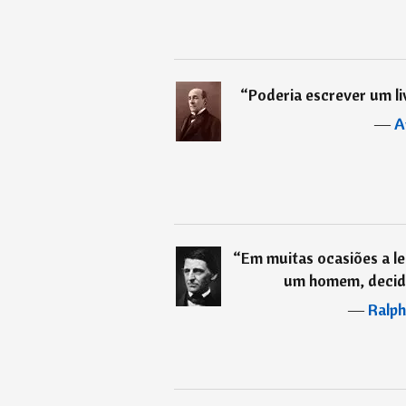
“
Poderia escrever um liv
―
A
“
Em muitas ocasiões a le
um homem, decidi
―
Ralp