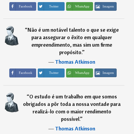
Imagem
Facebook
Twitter
WhatsApp
“
Não é um notável talento o que se exige
para assegurar o êxito em qualquer
empreendimento, mas sim um firme
propósito.
”
―
Thomas Atkinson
Imagem
Facebook
Twitter
WhatsApp
“
O estudo é um trabalho em que somos
obrigados a pôr toda a nossa vontade para
realizá-lo com o maior rendimento
possível.
”
―
Thomas Atkinson