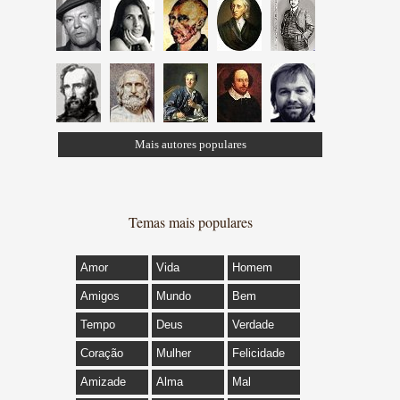
Mais autores populares
Temas mais populares
Amor
Vida
Homem
Amigos
Mundo
Bem
Tempo
Deus
Verdade
Coração
Mulher
Felicidade
Amizade
Alma
Mal