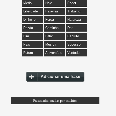
Medo
Hoje
Poder
Liberdade
Palavras
Trabalho
Dinheiro
Força
Natureza
Razão
Caminho
Dor
Fim
Falar
Espírito
Pais
Música
Sucesso
Futuro
Aniversário
Vontade
Adicionar uma frase
Frases adicionadas por usuários