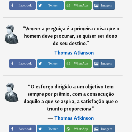
Imagem
Facebook
Twitter
WhatsApp
“
Vencer a preguiça é a primeira coisa que o
homem deve procurar, se quiser ser dono
do seu destino.
”
―
Thomas Atkinson
Imagem
Facebook
Twitter
WhatsApp
“
O esforço dirigido a um objetivo tem
sempre por prêmio, com a consecução
daquilo a que se aspira, a satisfação que o
triunfo proporciona.
”
―
Thomas Atkinson
Imagem
Facebook
Twitter
WhatsApp