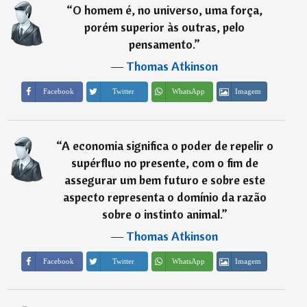
“
O homem é, no universo, uma força,
porém superior às outras, pelo
pensamento.
”
―
Thomas Atkinson
Imagem
Facebook
Twitter
WhatsApp
“
A economia significa o poder de repelir o
supérfluo no presente, com o fim de
assegurar um bem futuro e sobre este
aspecto representa o domínio da razão
sobre o instinto animal.
”
―
Thomas Atkinson
Imagem
Facebook
Twitter
WhatsApp