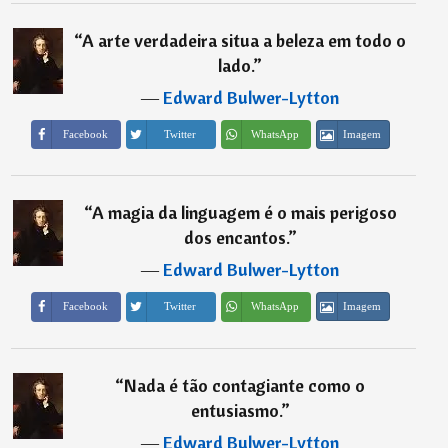
“
A arte verdadeira situa a beleza em todo o
lado.
”
―
Edward Bulwer-Lytton
Imagem
Facebook
Twitter
WhatsApp
“
A magia da linguagem é o mais perigoso
dos encantos.
”
―
Edward Bulwer-Lytton
Imagem
Facebook
Twitter
WhatsApp
“
Nada é tão contagiante como o
entusiasmo.
”
―
Edward Bulwer-Lytton