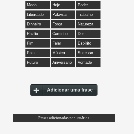
Medo
Hoje
Poder
Liberdade
Palavras
Trabalho
Dinheiro
Força
Natureza
Razão
Caminho
Dor
Fim
Falar
Espírito
Pais
Música
Sucesso
Futuro
Aniversário
Vontade
Adicionar uma frase
Frases adicionadas por usuários