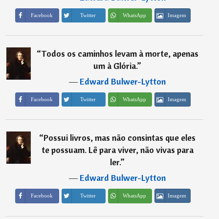
Imagem
Facebook
Twitter
WhatsApp
“
Todos os caminhos levam à morte, apenas
um à Glória.
”
―
Edward Bulwer-Lytton
Imagem
Facebook
Twitter
WhatsApp
“
Possui livros, mas não consintas que eles
te possuam. Lê para viver, não vivas para
ler.
”
―
Edward Bulwer-Lytton
Imagem
Facebook
Twitter
WhatsApp