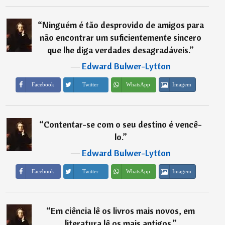
“
Ninguém é tão desprovido de amigos para
não encontrar um suficientemente sincero
que lhe diga verdades desagradáveis.
”
―
Edward Bulwer-Lytton
Imagem
Facebook
Twitter
WhatsApp
“
Contentar-se com o seu destino é vencê-
lo.
”
―
Edward Bulwer-Lytton
Imagem
Facebook
Twitter
WhatsApp
“
Em ciência lê os livros mais novos, em
literatura lê os mais antigos.
”