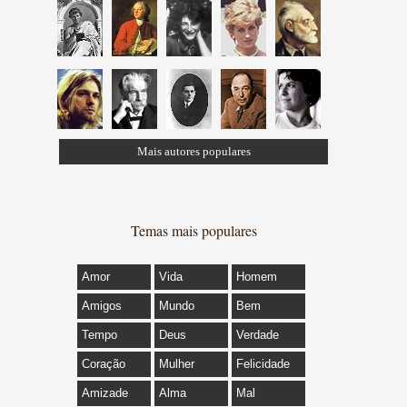
Mais autores populares
Temas mais populares
Amor
Vida
Homem
Amigos
Mundo
Bem
Tempo
Deus
Verdade
Coração
Mulher
Felicidade
Amizade
Alma
Mal