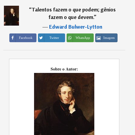
“
Talentos fazem o que podem; gênios
fazem o que devem.
”
―
Edward Bulwer-Lytton
Imagem
Facebook
Twitter
WhatsApp
Sobre o Autor: