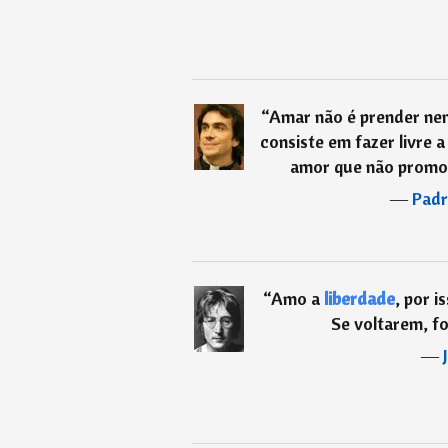
“
Amar não é prender ne
consiste em fazer livre 
amor que não promo
―
Padr
“
Amo a
liberdade
, por i
Se voltarem, fo
―