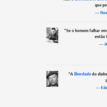
que pe
―
Ros
“
Se o homem falhar em c
então 
―
A
“
A
liberdade
do dinhe
―
Ed