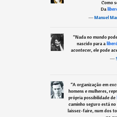
Como so
Da
libe
―
Manuel Mar
“
Nada no mundo pode 
nascido para a
liber
acontecer, ele pode acei
―
“
A organização em exc
homens e mulheres, repri
própria possibilidade de
caminho seguro está no
laissez-faire, num dos to