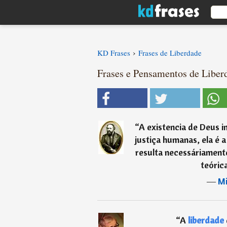
›
KD Frases
Frases de Liberdade
Frases e Pensamentos de Liberd
“
A existencia de Deus i
justiça humanas, ela é 
resulta necessáriamen
teórica
―
Mi
“
A
liberdade