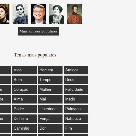
Mais autores populares
Temas mais populares
Vida
Homem
Amigos
Bem
Tempo
Deus
de
Coração
Mulher
Felicidade
de
Alma
Mal
Medo
Poder
Liberdade
Palavras
ho
Dinheiro
Força
Natureza
Caminho
Dor
Fim