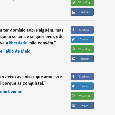
WhatsApp
Imagem
m ter domínio sobre alguém, mas
Facebook
a quem se ama e se quer bem, odo
Twitter
ve a
liberdade
, não convém.
”
WhatsApp
e Fábio de Melo
Imagem
sso deixo as coisas que amo livre.
Facebook
i porque as conquistei.
”
Twitter
John Lennon
WhatsApp
Imagem