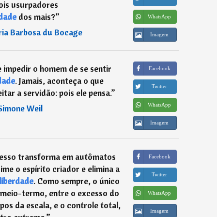
is usurpadores
rdade
dos mais?
”
WhatsApp
ia Barbosa du Bocage
Imagem
impedir o homem de se sentir
Facebook
dade
. Jamais, aconteça o que
Twitter
tar a servidão: pois ele pensa.
”
WhatsApp
Simone Weil
Imagem
esso transforma em autômatos
Facebook
me o espírito criador e elimina a
Twitter
liberdade
. Como sempre, o único
 meio-termo, entre o excesso do
WhatsApp
pos da escala, e o controle total,
Imagem