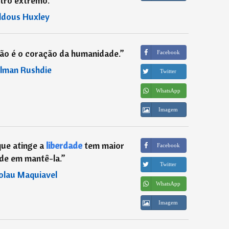
tro extremo.
”
ldous Huxley
ão é o coração da humanidade.
”
Facebook
lman Rushdie
Twitter
WhatsApp
Imagem
ue atinge a
liberdade
tem maior
Facebook
ade em mantê-la.
”
Twitter
olau Maquiavel
WhatsApp
Imagem