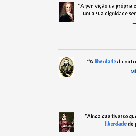
“
A perfeição da própria
um a sua dignidade se
“
A
liberdade
do outro
―
Mi
“
Ainda que tivesse que
liberdade
de 
―