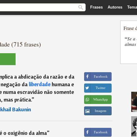
Frases
Autores
Tema
Frase 
“
Se a 
ade (715 frases)
almas 
mplica a abdicação da razão e da
Facebook
a negação da
liberdade
humana e
Twitter
te numa escravidão não somente
, mas prática.
”
WhatsApp
khail Bakunin
Imagem
é o oxigênio da alma
”
Facebook