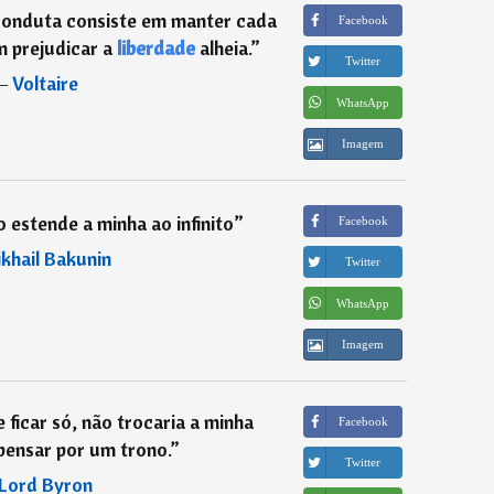
 conduta consiste em manter cada
Facebook
m prejudicar a
liberdade
alheia.
”
Twitter
―
Voltaire
WhatsApp
Imagem
 estende a minha ao infinito
”
Facebook
khail Bakunin
Twitter
WhatsApp
Imagem
 ficar só, não trocaria a minha
Facebook
pensar por um trono.
”
Twitter
Lord Byron