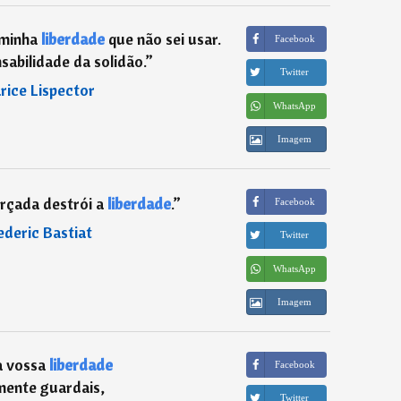
 minha
liberdade
que não sei usar.
Facebook
abilidade da solidão.
”
Twitter
rice Lispector
WhatsApp
Imagem
orçada destrói a
liberdade
.
”
Facebook
ederic Bastiat
Twitter
WhatsApp
Imagem
a vossa
liberdade
Facebook
mente guardais,
Twitter