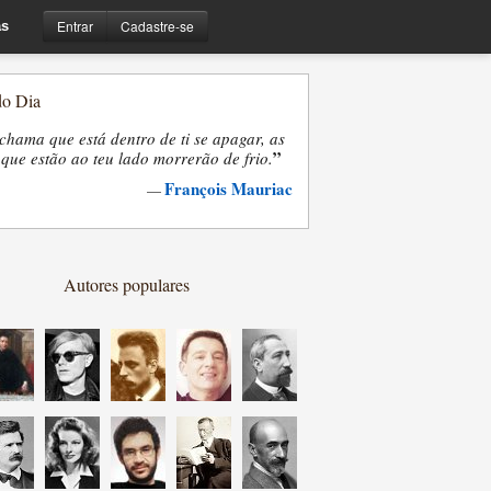
Entrar
Cadastre-se
s
do Dia
chama que está dentro de ti se apagar, as
”
que estão ao teu lado morrerão de frio.
François Mauriac
—
Autores populares