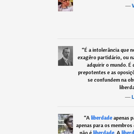
―
“
É a intolerância que 
exagêro partidário, ou 
adquirir o mundo. É
prepotentes e as oposiç
se confundem na ob
liberd
―
“
A
liberdade
apenas pa
apenas para os membros d
não é
liberdade
. A
liber