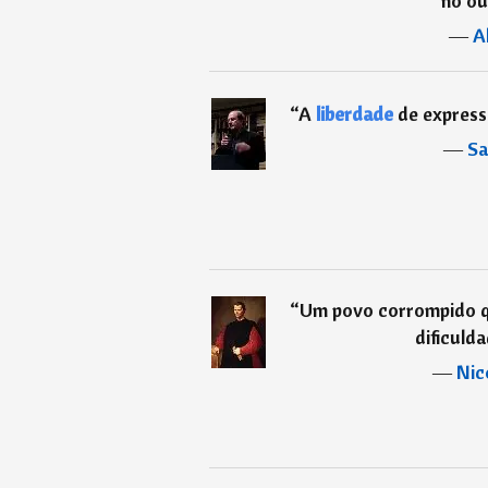
no ou
―
A
“
A
liberdade
de express
―
Sa
“
Um povo corrompido q
dificuld
―
Nic