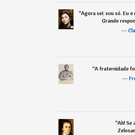
“
Agora sei: sou só. Eu e
Grande respons
―
Cla
“
A fraternidade f
―
Fr
“
Ah! Se 
Zelosa