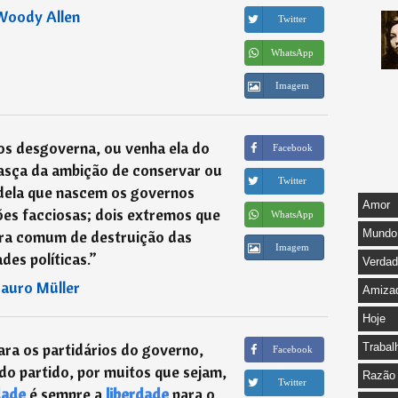
Woody Allen
Twitter
WhatsApp
Imagem
nos desgoverna, ou venha ela do
Facebook
nasça da ambição de conservar ou
Twitter
 dela que nascem os governos
Amor
ões facciosas; dois extremos que
WhatsApp
ra comum de destruição das
Mundo
Imagem
ades políticas.
”
Verda
Lauro Müller
Amiza
Hoje
ra os partidários do governo,
Trabal
Facebook
o partido, por muitos que sejam,
Razão
Twitter
dade
é sempre a
liberdade
para o