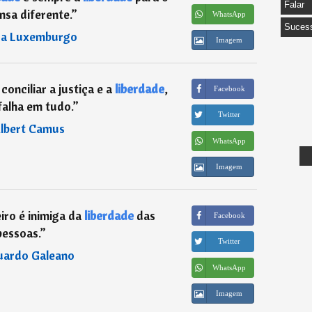
Falar
nsa diferente.
”
WhatsApp
Suces
a Luxemburgo
Imagem
onciliar a justiça e a
liberdade
,
Facebook
falha em tudo.
”
Twitter
lbert Camus
WhatsApp
Imagem
iro é inimiga da
liberdade
das
Facebook
pessoas.
”
Twitter
uardo Galeano
WhatsApp
Imagem