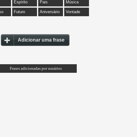
Espírito
Pais
Música
so
Futuro
Aniversário
Vontade
Adicionar uma frase
Frases adicionadas por usuários