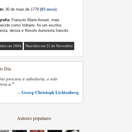
te:
30 de maio de 1778
(83 anos)
rafia:
François Marie Arouet, mais
ecido como Voltaire, foi um escritor,
ísta, deísta e filósofo iluminista francês.
idos em 1694
Nascidos em 21 de Novembro
do Dia
bio procura a sabedoria, o tolo
”
trou-a.
Georg Christoph Lichtenberg
—
Autores populares