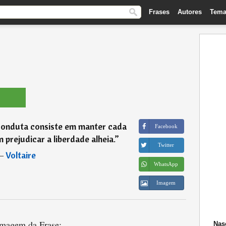
Frases
Autores
Tema
 conduta consiste em manter cada
Facebook
prejudicar a liberdade alheia.
”
Twitter
―
Voltaire
WhatsApp
Imagem
magem da Frase:
Nas