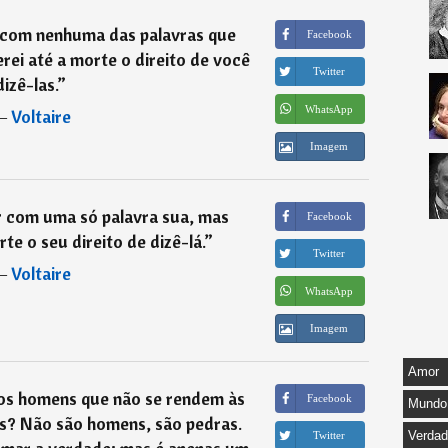
 com nenhuma das palavras que
Facebook
rei até a morte o direito de você
Twitter
dizê-las.
”
WhatsApp
―
Voltaire
Imagem
 com uma só palavra sua, mas
Facebook
te o seu direito de dizê-lá.
”
Twitter
―
Voltaire
WhatsApp
Imagem
Amor
 os homens que não se rendem às
Facebook
Mundo
s? Não são homens, são pedras.
Verda
Twitter