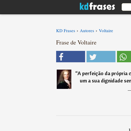
›
›
KD Frases
Autores
Voltaire
Frase de Voltaire
“
A perfeição da própria
um a sua dignidade sem 
I