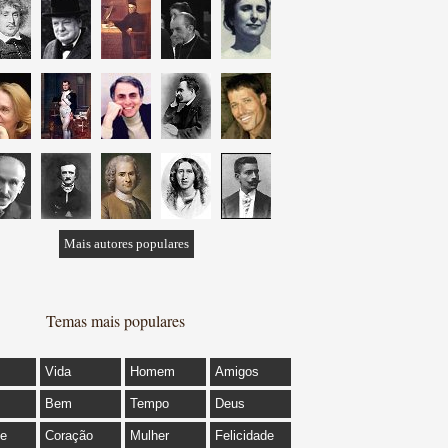
Mais autores populares
Temas mais populares
Vida
Homem
Amigos
Bem
Tempo
Deus
de
Coração
Mulher
Felicidade