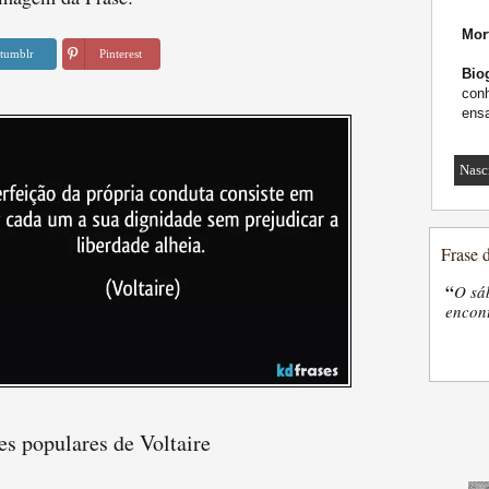
Mor
tumblr
Pinterest
Biog
conh
ensa
Nasc
Frase 
“
O sá
encon
es populares de Voltaire