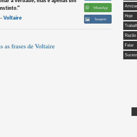
amar a verdade; mas é apenas um
Amiza
instinto.
”
WhatsApp
Hoje
―
Voltaire
Imagem
Trabal
Razão
s as frases de Voltaire
Falar
Suces