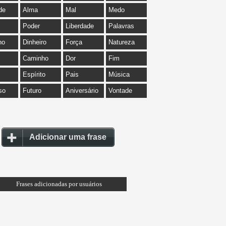
de
Alma
Mal
Medo
Poder
Liberdade
Palavras
ho
Dinheiro
Força
Natureza
Caminho
Dor
Fim
Espírito
Pais
Música
so
Futuro
Aniversário
Vontade
Adicionar uma frase
Frases adicionadas por usuários