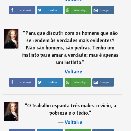
Imagem
Facebook
Twitter
WhatsApp
“
Para que discutir com os homens que não
se rendem às verdades mais evidentes?
Não são homens, são pedras. Tenho um
instinto para amar a verdade; mas é apenas
um instinto.
”
―
Voltaire
Imagem
Facebook
Twitter
WhatsApp
“
O trabalho espanta três males: o vício, a
pobreza e o tédio.
”
―
Voltaire