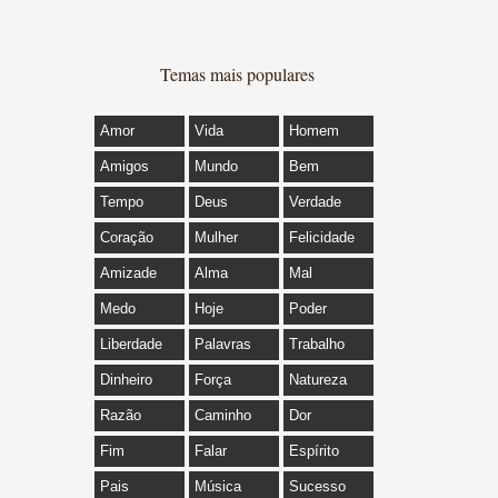
Temas mais populares
Amor
Vida
Homem
Amigos
Mundo
Bem
Tempo
Deus
Verdade
Coração
Mulher
Felicidade
Amizade
Alma
Mal
Medo
Hoje
Poder
Liberdade
Palavras
Trabalho
Dinheiro
Força
Natureza
Razão
Caminho
Dor
Fim
Falar
Espírito
Pais
Música
Sucesso