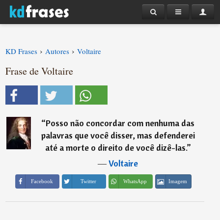
›
›
KD Frases
Autores
Voltaire
Frase de Voltaire
“
Posso não concordar com nenhuma das
palavras que você disser, mas defenderei
até a morte o direito de você dizê-las.
”
―
Voltaire
Imagem
Facebook
Twitter
WhatsApp