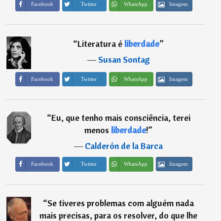
Imagem
Facebook
Twitter
WhatsApp
“
Literatura é
liberdade
”
―
Susan Sontag
Imagem
Facebook
Twitter
WhatsApp
“
Eu, que tenho mais consciência, terei
menos
liberdade
!
”
―
Calderón de la Barca
Imagem
Facebook
Twitter
WhatsApp
“
Se tiveres problemas com alguém nada
mais precisas, para os resolver, do que lhe