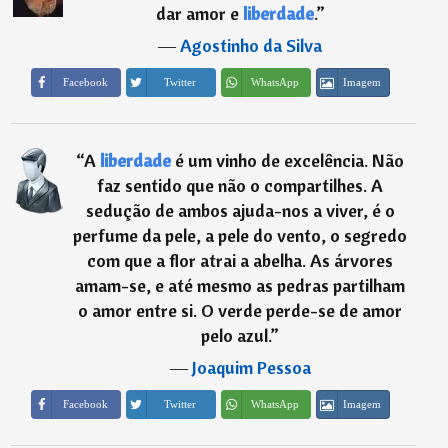
dar amor e
liberdade
.
”
―
Agostinho da Silva
Imagem
Facebook
Twitter
WhatsApp
“
A
liberdade
é um vinho de excelência. Não
faz sentido que não o compartilhes. A
sedução de ambos ajuda-nos a viver, é o
perfume da pele, a pele do vento, o segredo
com que a flor atrai a abelha. As árvores
amam-se, e até mesmo as pedras partilham
o amor entre si. O verde perde-se de amor
pelo azul.
”
―
Joaquim Pessoa
Imagem
Facebook
Twitter
WhatsApp