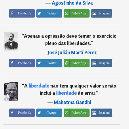
―
Agostinho da Silva
Imagem
Facebook
Twitter
WhatsApp
“
Apenas a opressão deve temer o exercício
pleno das liberdades.
”
―
José Julián Martí Pérez
Imagem
Facebook
Twitter
WhatsApp
“
A
liberdade
não tem qualquer valor se não
inclui a
liberdade
de errar.
”
―
Mahatma Gandhi
Imagem
Facebook
Twitter
WhatsApp