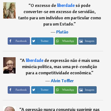
“
O excesso de
liberdade
só pode
converter-se em excesso de servidão,
tanto para um indivíduo em particular como
para um Estado.
”
―
Platão
Imagem
Facebook
Twitter
WhatsApp
“
A
liberdade
de expressão não é mais uma
minúcia política, mas uma pré-condição
para a competitividade econômica.
”
―
Alvin Toffler
Imagem
Facebook
Twitter
WhatsApp
“
A opressão nunca conseguiu suprimir nas