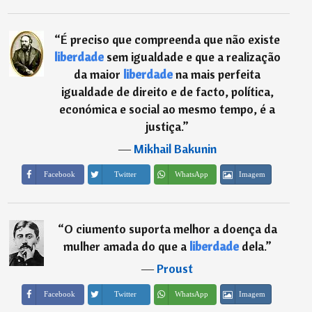
“
É preciso que compreenda que não existe
liberdade
sem igualdade e que a realização
da maior
liberdade
na mais perfeita
igualdade de direito e de facto, política,
económica e social ao mesmo tempo, é a
justiça.
”
―
Mikhail Bakunin
Imagem
Facebook
Twitter
WhatsApp
“
O ciumento suporta melhor a doença da
mulher amada do que a
liberdade
dela.
”
―
Proust
Imagem
Facebook
Twitter
WhatsApp