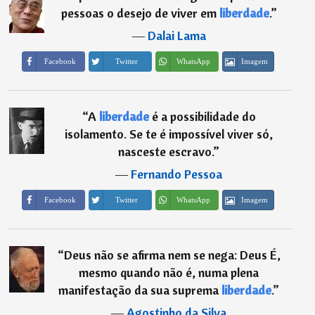
pessoas o desejo de viver em
liberdade
.
”
―
Dalai Lama
Imagem
Facebook
Twitter
WhatsApp
“
A
liberdade
é a possibilidade do
isolamento. Se te é impossível viver só,
nasceste escravo.
”
―
Fernando Pessoa
Imagem
Facebook
Twitter
WhatsApp
“
Deus não se afirma nem se nega: Deus É,
mesmo quando não é, numa plena
manifestação da sua suprema
liberdade
.
”
―
Agostinho da Silva