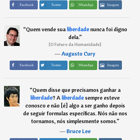
Imagem
Facebook
Twitter
WhatsApp
“
Quem vende sua
liberdade
nunca foi digno
dela.
”
[O Futuro da Humanidade]
―
Augusto Cury
Imagem
Facebook
Twitter
WhatsApp
“
Quem disse que precisamos ganhar a
liberdade
? A
liberdade
sempre esteve
conosco e não [é] algo a ser ganho depois
de seguir formulas específicas. Nós não nos
tornamos, nós simplesmente somos.
”
―
Bruce Lee