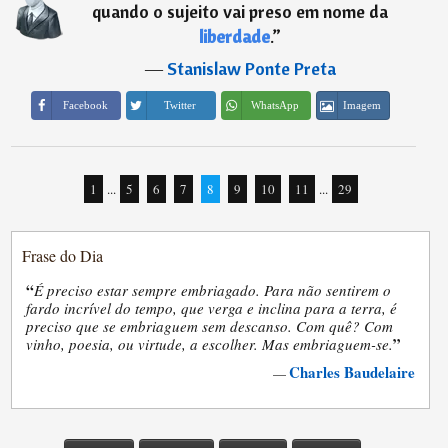
quando o sujeito vai preso em nome da
liberdade
.
”
―
Stanislaw Ponte Preta
Imagem
Facebook
Twitter
WhatsApp
1
...
5
6
7
8
9
10
11
...
29
Frase do Dia
“
É preciso estar sempre embriagado. Para não sentirem o
fardo incrível do tempo, que verga e inclina para a terra, é
preciso que se embriaguem sem descanso. Com quê? Com
”
vinho, poesia, ou virtude, a escolher. Mas embriaguem-se.
Charles Baudelaire
—