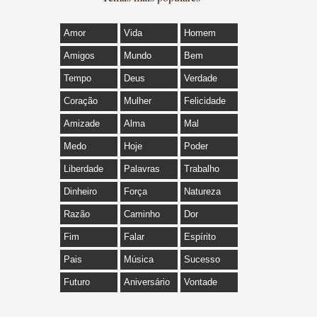
Amor
Vida
Homem
Amigos
Mundo
Bem
Tempo
Deus
Verdade
Coração
Mulher
Felicidade
Amizade
Alma
Mal
Medo
Hoje
Poder
Liberdade
Palavras
Trabalho
Dinheiro
Força
Natureza
Razão
Caminho
Dor
Fim
Falar
Espírito
Pais
Música
Sucesso
Futuro
Aniversário
Vontade