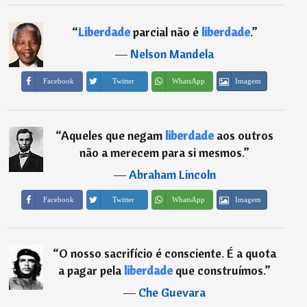
“
Liberdade
parcial não é
liberdade
.
”
―
Nelson Mandela
Imagem
Facebook
Twitter
WhatsApp
“
Aqueles que negam
liberdade
aos outros
não a merecem para si mesmos.
”
―
Abraham Lincoln
Imagem
Facebook
Twitter
WhatsApp
“
O nosso sacrifício é consciente. É a quota
a pagar pela
liberdade
que construímos.
”
―
Che Guevara