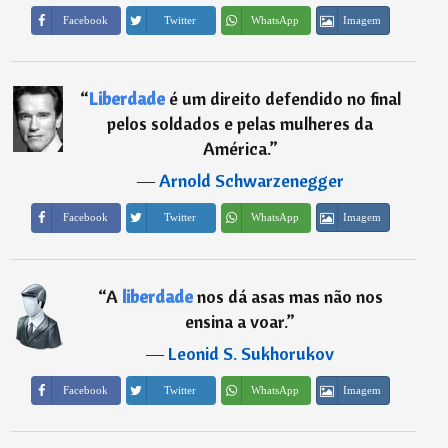
Imagem
Facebook
Twitter
WhatsApp
“
Liberdade
é um direito defendido no final
pelos soldados e pelas mulheres da
América.
”
―
Arnold Schwarzenegger
Imagem
Facebook
Twitter
WhatsApp
“
A
liberdade
nos dá asas mas não nos
ensina a voar.
”
―
Leonid S. Sukhorukov
Imagem
Facebook
Twitter
WhatsApp