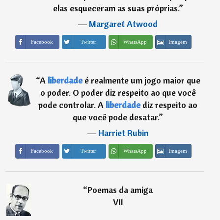
elas esqueceram as suas próprias.
”
―
Margaret Atwood
Imagem
Facebook
Twitter
WhatsApp
“
A
liberdade
é realmente um jogo maior que
o poder. O poder diz respeito ao que você
pode controlar. A
liberdade
diz respeito ao
que você pode desatar.
”
―
Harriet Rubin
Imagem
Facebook
Twitter
WhatsApp
“
Poemas da amiga
VII