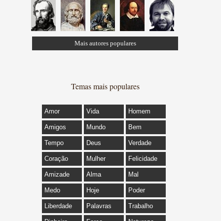
Mais autores populares
Temas mais populares
Amor
Vida
Homem
Amigos
Mundo
Bem
Tempo
Deus
Verdade
Coração
Mulher
Felicidade
Amizade
Alma
Mal
Medo
Hoje
Poder
Liberdade
Palavras
Trabalho