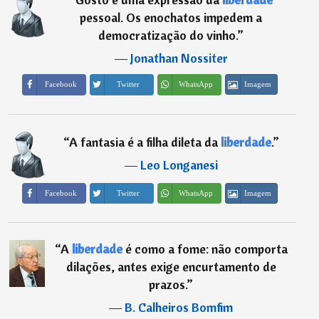
pessoal. Os enochatos impedem a
democratização do vinho.
”
―
Jonathan Nossiter
Imagem
Facebook
Twitter
WhatsApp
“
A fantasia é a filha dileta da
liberdade
.
”
―
Leo Longanesi
Imagem
Facebook
Twitter
WhatsApp
“
A
liberdade
é como a fome: não comporta
dilações, antes exige encurtamento de
prazos.
”
―
B. Calheiros Bomfim