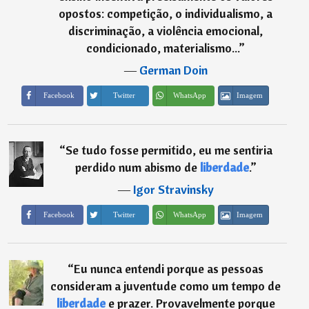
opostos: competição, o individualismo, a
discriminação, a violência emocional,
condicionado, materialismo...
”
―
German Doin
Imagem
Facebook
Twitter
WhatsApp
“
Se tudo fosse permitido, eu me sentiria
perdido num abismo de
liberdade
.
”
―
Igor Stravinsky
Imagem
Facebook
Twitter
WhatsApp
“
Eu nunca entendi porque as pessoas
consideram a juventude como um tempo de
liberdade
e prazer. Provavelmente porque