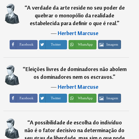
“
A verdade da arte reside no seu poder de
quebrar o monopólio da realidade
estabelecida para definir o que é real.
”
―
Herbert Marcuse
Imagem
Facebook
Twitter
WhatsApp
“
Eleições livres de dominadores não abolem
os dominadores nem os escravos.
”
―
Herbert Marcuse
Imagem
Facebook
Twitter
WhatsApp
“
A possibilidade de escolha do indivíduo
não é o fator decisivo na determinação do
seu grau de liberdade, mas sim o que pode