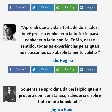
Imagem
Facebook
Twitter
WhatsApp
“
Aprendi que a vida é feita de dois lados.
Você precisa conhecer o lado torto para
conhecer o lado bonito. Então, nesse
sentido, todas as experiências pelas quais
nós passamos são absolutamente válidas.
”
―
Elis Regina
Imagem
Facebook
Twitter
WhatsApp
“
Somente se aproxima da perfeição quem a
procura com constância, sabedoria e sobre
tudo muita humildade.
”
―
Jigoro Kano