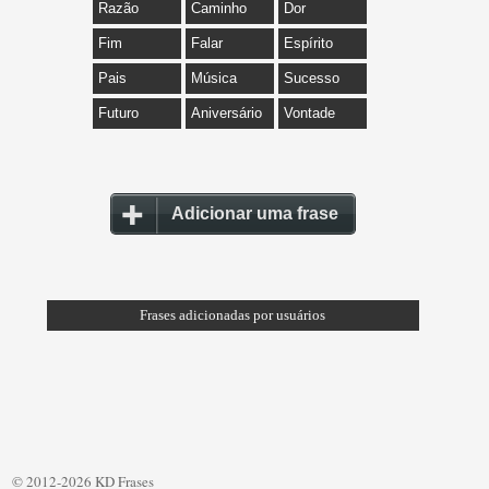
Razão
Caminho
Dor
Fim
Falar
Espírito
Pais
Música
Sucesso
Futuro
Aniversário
Vontade
Adicionar uma frase
Frases adicionadas por usuários
© 2012-2026 KD Frases