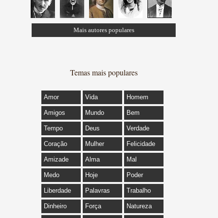
Mais autores populares
Temas mais populares
Amor
Vida
Homem
Amigos
Mundo
Bem
Tempo
Deus
Verdade
Coração
Mulher
Felicidade
Amizade
Alma
Mal
Medo
Hoje
Poder
Liberdade
Palavras
Trabalho
Dinheiro
Força
Natureza