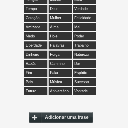
Tempo
Deus
Verdade
Coração
Mulher
Felicidade
Amizade
Alma
Mal
Medo
Hoje
Poder
Liberdade
Palavras
Trabalho
Dinheiro
Força
Natureza
Razão
Caminho
Dor
Fim
Falar
Espírito
Pais
Música
Sucesso
Futuro
Aniversário
Vontade
Adicionar uma frase