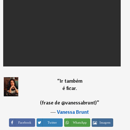
“
Ir também
é ficar.
(frase de @vanessabrunt)
”
―
Vanessa Brunt
Imagem
Facebook
Twitter
WhatsApp