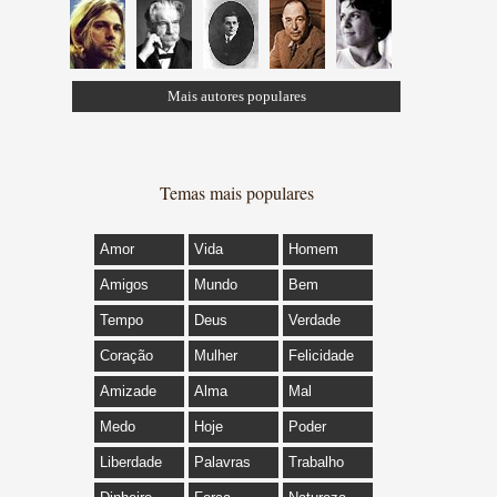
Mais autores populares
Temas mais populares
Amor
Vida
Homem
Amigos
Mundo
Bem
Tempo
Deus
Verdade
Coração
Mulher
Felicidade
Amizade
Alma
Mal
Medo
Hoje
Poder
Liberdade
Palavras
Trabalho