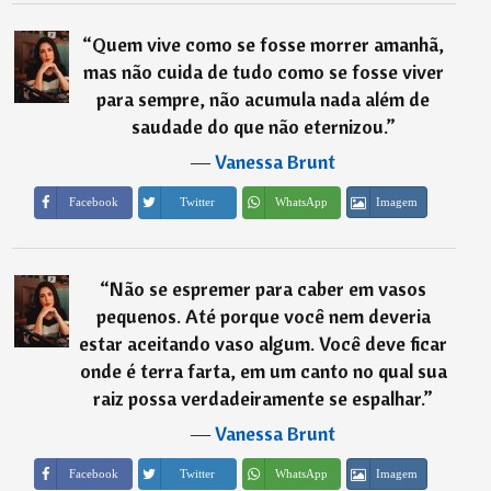
“
⁠Quem vive como se fosse morrer amanhã,
mas não cuida de tudo como se fosse viver
para sempre, não acumula nada além de
saudade do que não eternizou.
”
―
Vanessa Brunt
Imagem
Facebook
Twitter
WhatsApp
“
Não se espremer para caber em vasos
pequenos. Até porque você nem deveria
estar aceitando vaso algum. Você deve ficar
onde é terra farta, em um canto no qual sua
raiz possa verdadeiramente se espalhar.
”
―
Vanessa Brunt
Imagem
Facebook
Twitter
WhatsApp