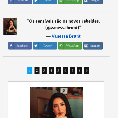
Imagem
Facebook
Twitter
WhatsApp
“
Os sensíveis são os novos rebeldes.
(@vanessabrunt)
”
―
Vanessa Brunt
Imagem
Facebook
Twitter
WhatsApp
1
2
3
4
5
6
7
8
9