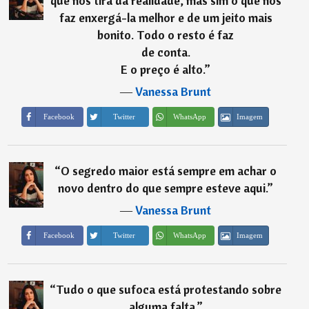
que nos tira da realidade, mas sim o que nos
faz enxergá-la melhor e de um jeito mais
bonito. Todo o resto é faz
de conta.
E o preço é alto.
”
―
Vanessa Brunt
Imagem
Facebook
Twitter
WhatsApp
“
O segredo maior está sempre em achar o
novo dentro do que sempre esteve aqui.
”
―
Vanessa Brunt
Imagem
Facebook
Twitter
WhatsApp
“
⁠Tudo o que sufoca está protestando sobre
alguma falta.
”