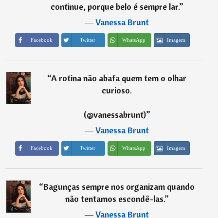
continue, porque belo é sempre lar.
”
―
Vanessa Brunt
Imagem
Facebook
Twitter
WhatsApp
“
A rotina não abafa quem tem o olhar
curioso.
(@vanessabrunt)
”
―
Vanessa Brunt
Imagem
Facebook
Twitter
WhatsApp
“
Bagunças sempre nos organizam quando
não tentamos escondê-las.
”
―
Vanessa Brunt