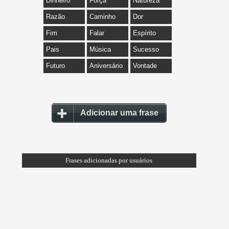
Dinheiro
Força
Natureza
Razão
Caminho
Dor
Fim
Falar
Espírito
Pais
Música
Sucesso
Futuro
Aniversário
Vontade
Adicionar uma frase
Frases adicionadas por usuários