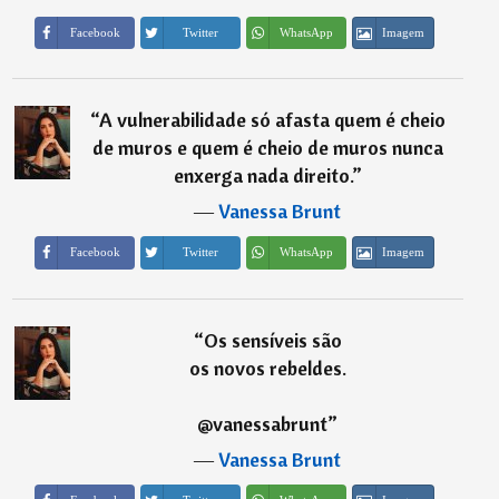
Imagem
Facebook
Twitter
WhatsApp
“
A vulnerabilidade só afasta quem é cheio
de muros e quem é cheio de muros nunca
enxerga nada direito.
”
―
Vanessa Brunt
Imagem
Facebook
Twitter
WhatsApp
“
Os sensíveis são
os novos rebeldes.
@vanessabrunt
”
―
Vanessa Brunt