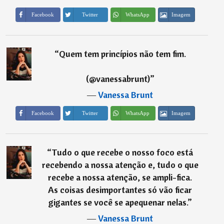
Imagem
Facebook
Twitter
WhatsApp
“
Quem tem princípios não tem fim.
(@vanessabrunt)
”
―
Vanessa Brunt
Imagem
Facebook
Twitter
WhatsApp
“
⁠Tudo o que recebe o nosso foco está
recebendo a nossa atenção e, tudo o que
recebe a nossa atenção, se ampli-fica.
As coisas desimportantes só vão ficar
gigantes se você se apequenar nelas.
”
―
Vanessa Brunt