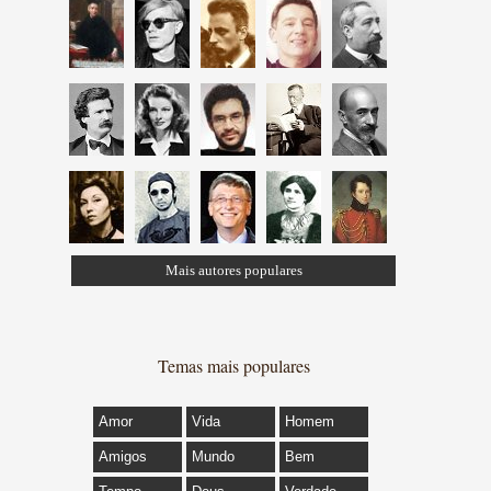
Mais autores populares
Temas mais populares
Amor
Vida
Homem
Amigos
Mundo
Bem