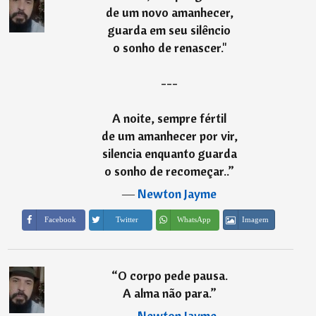
de um novo amanhecer,
guarda em seu silêncio
o sonho de renascer."
---
A noite, sempre fértil
de um amanhecer por vir,
silencia enquanto guarda
o sonho de recomeçar..
”
―
Newton Jayme
Imagem
Facebook
Twitter
WhatsApp
“
O corpo pede pausa.
A alma não para.
”
―
Newton Jayme