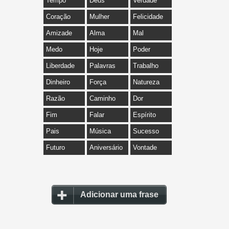
Tempo
Deus
Verdade
Coração
Mulher
Felicidade
Amizade
Alma
Mal
Medo
Hoje
Poder
Liberdade
Palavras
Trabalho
Dinheiro
Força
Natureza
Razão
Caminho
Dor
Fim
Falar
Espírito
Pais
Música
Sucesso
Futuro
Aniversário
Vontade
Adicionar uma frase