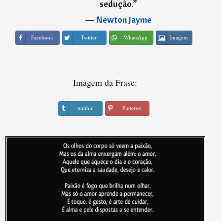
sedução.
”
―
Newton Jayme
Imagem
Facebook
Twitter
WhatsApp
Imagem da Frase:
tumblr
Pinterest