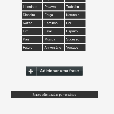
Liberdade
Palavras
Trabalho
Dinheiro
Força
Natureza
Razão
Caminho
Dor
Fim
Falar
Espírito
Pais
Música
Sucesso
Futuro
Aniversário
Vontade
Adicionar uma frase
Frases adicionadas por usuários