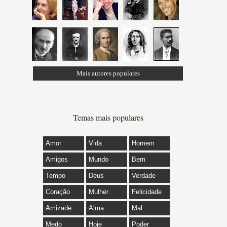
Mais autores populares
Temas mais populares
Amor
Vida
Homem
Amigos
Mundo
Bem
Tempo
Deus
Verdade
Coração
Mulher
Felicidade
Amizade
Alma
Mal
Medo
Hoje
Poder