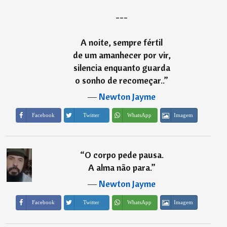
---
A noite, sempre fértil
de um amanhecer por vir,
silencia enquanto guarda
o sonho de recomeçar..
”
―
Newton Jayme
Imagem
Facebook
Twitter
WhatsApp
“
O corpo pede pausa.
A alma não para.
”
―
Newton Jayme
Imagem
Facebook
Twitter
WhatsApp