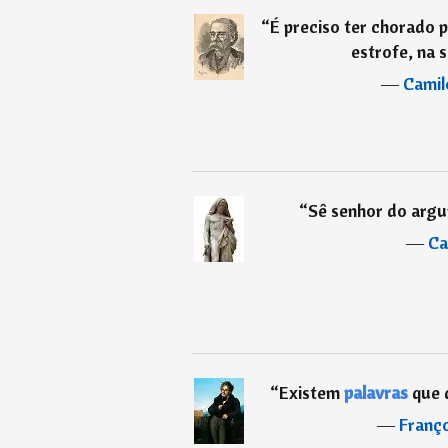
“
É preciso ter chorado pa
estrofe, na s
―
Camil
“
Sê senhor do arg
―
Ca
“
Existem
palavras
que d
―
Franço