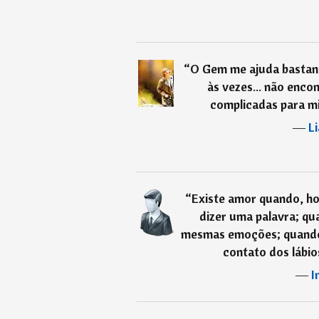
“
O Gem me ajuda bastant
às vezes... não enco
complicadas para m
―
L
“
Existe amor quando, h
dizer uma palavra; qu
mesmas emoções; quando
contato dos lábios
―
I