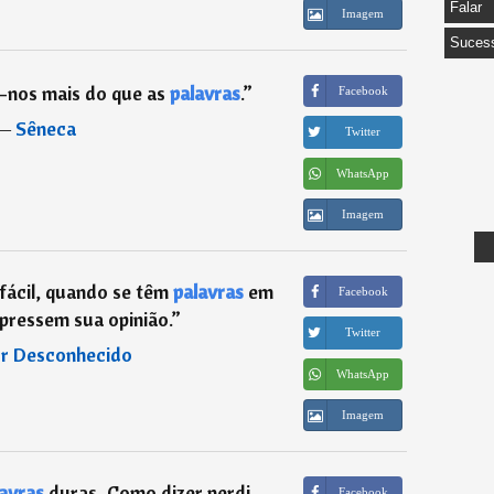
Falar
Imagem
Suces
-nos mais do que as
palavras
.
”
Facebook
―
Sêneca
Twitter
WhatsApp
Imagem
fácil, quando se têm
palavras
em
Facebook
pressem sua opinião.
”
Twitter
r Desconhecido
WhatsApp
Imagem
avras
duras, Como dizer perdi,
Facebook