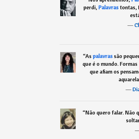
perdi,
Palavras
tontas,
está
―
C
“
As
palavras
são pequen
que é o mundo. Formas 
que afiam os pensam
aquarela
―
Di
“
Não quero falar. Não 
solta