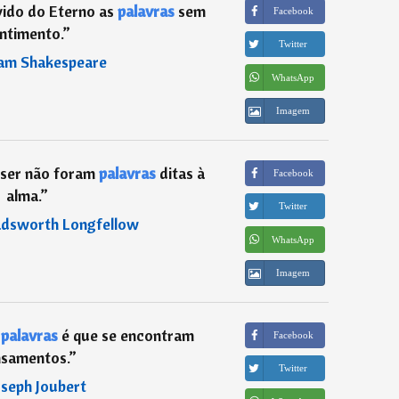
ido do Eterno as
palavras
sem
Facebook
ntimento.
”
Twitter
iam Shakespeare
WhatsApp
Imagem
a ser não foram
palavras
ditas à
Facebook
alma.
”
Twitter
dsworth Longfellow
WhatsApp
Imagem
o
palavras
é que se encontram
Facebook
samentos.
”
Twitter
oseph Joubert