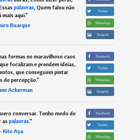
 Essas
palavras
, Quem falou não
Twitter
 mais aqui.
”
WhatsApp
hico Buarque
Imagem
as formas no maravilhoso caos
Facebook
que focalizam e prendem ideias,
Twitter
entos, que conseguem pintar
s de percepção.
”
WhatsApp
ane Ackerman
Imagem
quero conversar. Tenho medo de
Facebook
r as
palavras
.
”
Twitter
―
Kito Aya
WhatsApp