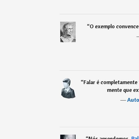
“
O exemplo convence
“
Falar é completamente 
mente que ex
―
Auto
“
Nós aprendemos,
Pal