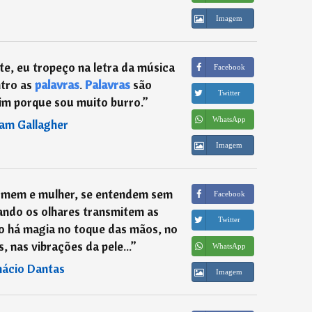
Imagem
e, eu tropeço na letra da música
Facebook
ntro as
palavras
.
Palavras
são
Twitter
im porque sou muito burro.
”
WhatsApp
iam Gallagher
Imagem
omem e mulher, se entendem sem
Facebook
ando os olhares transmitem as
Twitter
 há magia no toque das mãos, no
, nas vibrações da pele...
”
WhatsApp
nácio Dantas
Imagem