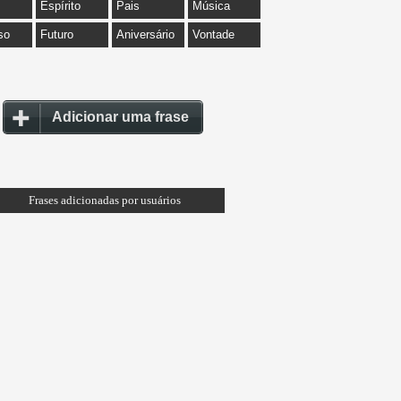
Espírito
Pais
Música
so
Futuro
Aniversário
Vontade
Adicionar uma frase
Frases adicionadas por usuários