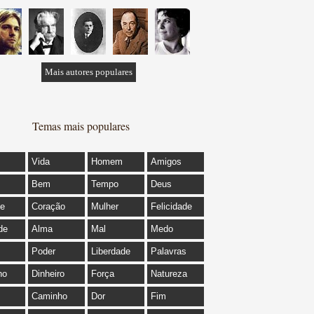
Mais autores populares
Temas mais populares
Vida
Homem
Amigos
Bem
Tempo
Deus
de
Coração
Mulher
Felicidade
de
Alma
Mal
Medo
Poder
Liberdade
Palavras
ho
Dinheiro
Força
Natureza
Caminho
Dor
Fim