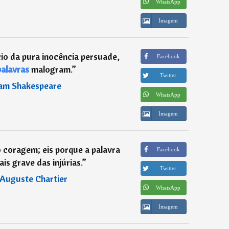
WhatsApp
Imagem
cio da pura inocência persuade,
Facebook
palavras
malogram.
”
Twitter
iam Shakespeare
WhatsApp
Imagem
 coragem; eis porque a palavra
Facebook
is grave das injúrias.
”
Twitter
Auguste Chartier
WhatsApp
Imagem