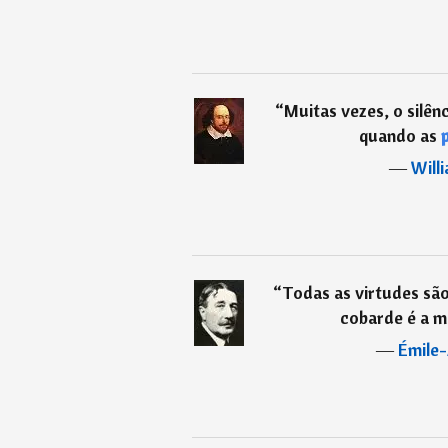
“
Muitas vezes, o silên
quando as
―
Will
“
Todas as virtudes são
cobarde é a ma
―
Émile-