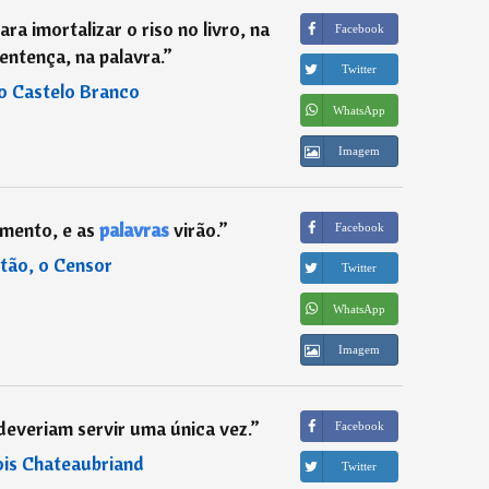
ra imortalizar o riso no livro, na
Facebook
entença, na palavra.
”
Twitter
o Castelo Branco
WhatsApp
Imagem
umento, e as
palavras
virão.
”
Facebook
tão, o Censor
Twitter
WhatsApp
Imagem
everiam servir uma única vez.
”
Facebook
is Chateaubriand
Twitter