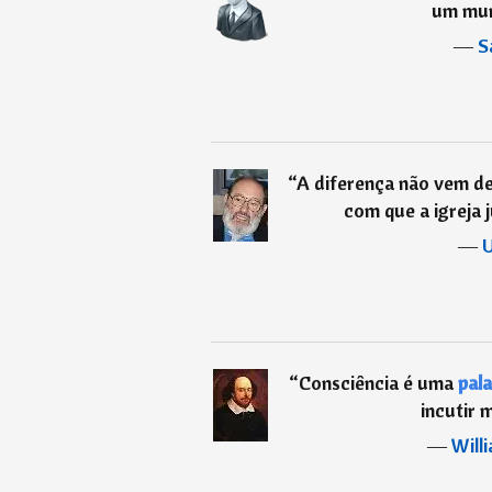
um mu
―
S
“
A diferença não vem d
com que a igreja 
―
U
“
Consciência é uma
pal
incutir 
―
Will