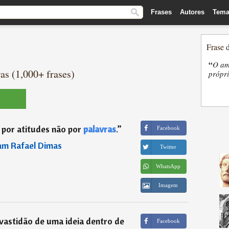
Frases
Autores
Tema
Frase 
“
O am
as (1,000+ frases)
própri
 por atitudes não por
palavras
.
”
Facebook
iam Rafael Dimas
Twitter
WhatsApp
Imagem
 vastidão de uma ideia dentro de
Facebook