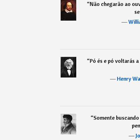
“
Não chegarão ao ouv
se
―
Will
“
Pó és e pó voltarás 
―
Henry Wa
“
Somente buscand
pen
―
J