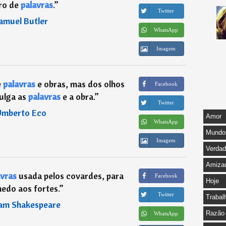
ro de
palavras
.
”
Twitter
amuel Butler
WhatsApp
Imagem
e
palavras
e obras, mas dos olhos
Facebook
julga as
palavras
e a obra.
”
Twitter
mberto Eco
Amor
WhatsApp
Mundo
Imagem
Verda
Amiza
avras
usada pelos covardes, para
Facebook
Hoje
medo aos fortes.
”
Twitter
Trabal
iam Shakespeare
Razão
WhatsApp