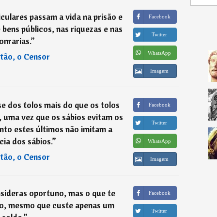
iculares passam a vida na prisão e
Facebook
bens públicos, nas riquezas e nas
Twitter
onrarias.
”
WhatsApp
tão, o Censor
Imagem
e dos tolos mais do que os tolos
Facebook
, uma vez que os sábios evitam os
Twitter
nto estes últimos não imitam a
ia dos sábios.
”
WhatsApp
tão, o Censor
Imagem
sideras oportuno, mas o que te
Facebook
aro, mesmo que custe apenas um
Twitter