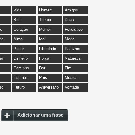
Vida
Homem
Amigos
Bem
Tempo
Deus
de
Coração
Mulher
Felicidade
de
Alma
Mal
Medo
Poder
Liberdade
Palavras
ho
Dinheiro
Força
Natureza
Caminho
Dor
Fim
Espírito
Pais
Música
so
Futuro
Aniversário
Vontade
Adicionar uma frase