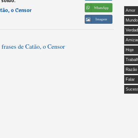
soldo.
”
WhatsApp
tão, o Censor
Amor
Imagem
Mundo
Verda
Amiza
 frases de Catão, o Censor
Hoje
Trabal
Razão
Falar
Suces