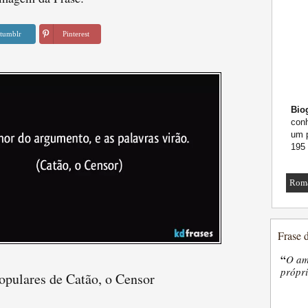
tumblr
Pinterest
Biog
conh
um 
195 
Rom
Frase 
“
O am
própri
opulares de Catão, o Censor