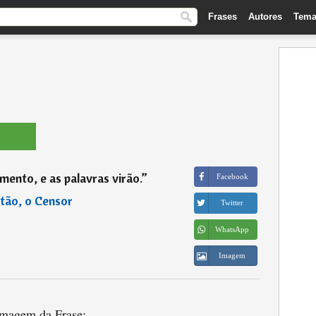
Frases
Autores
Tema
ento, e as palavras virão.
”
Facebook
tão, o Censor
Twitter
WhatsApp
Imagem
magem da Frase: