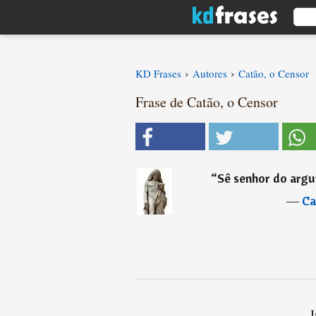
›
›
KD Frases
Autores
Catão, o Censor
Frase de Catão, o Censor
“
Sê senhor do argum
―
Ca
I