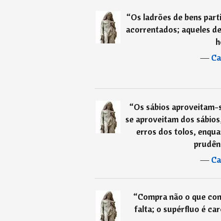
“
Os ladrões de bens part
acorrentados; aqueles de 
h
―
Ca
“
Os sábios aproveitam-s
se aproveitam dos sábios
erros dos tolos, enqua
prudênc
―
Ca
“
Compra não o que con
falta; o supérfluo é c