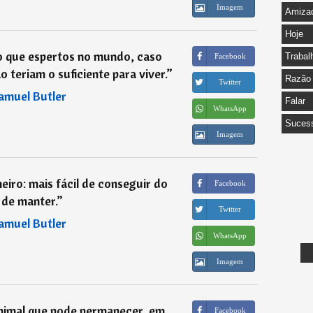
Imagem
Amiza
Hoje
o que espertos no mundo, caso
Trabal
Facebook
 teriam o suficiente para viver.
”
Razão
Twitter
amuel Butler
Falar
WhatsApp
Suces
Imagem
iro: mais fácil de conseguir do
Facebook
 de manter.
”
Twitter
amuel Butler
WhatsApp
Imagem
nimal que pode permanecer, em
Facebook