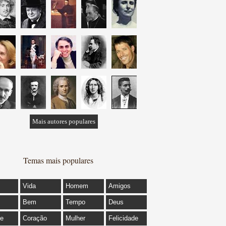
Mais autores populares
Temas mais populares
Vida
Homem
Amigos
Bem
Tempo
Deus
de
Coração
Mulher
Felicidade