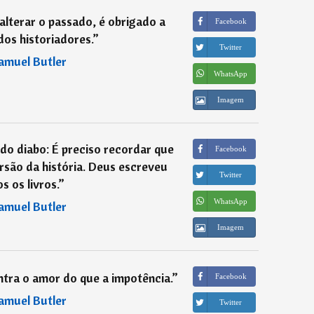
lterar o passado, é obrigado a
Facebook
os historiadores.
”
Twitter
amuel Butler
WhatsApp
Imagem
o diabo: É preciso recordar que
Facebook
são da história. Deus escreveu
Twitter
s os livros.
”
WhatsApp
amuel Butler
Imagem
tra o amor do que a impotência.
”
Facebook
amuel Butler
Twitter