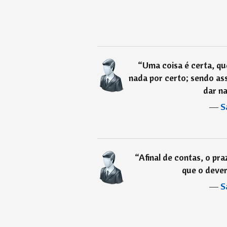
“
Uma coisa é certa, qu
nada por certo; sendo as
dar na
―
S
“
Afinal de contas, o pra
que o dever 
―
S