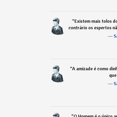
“
Existem mais tolos d
contrário os espertos não
―
S
“
A amizade é como dinhe
que
―
S
“
O Homem é o único a