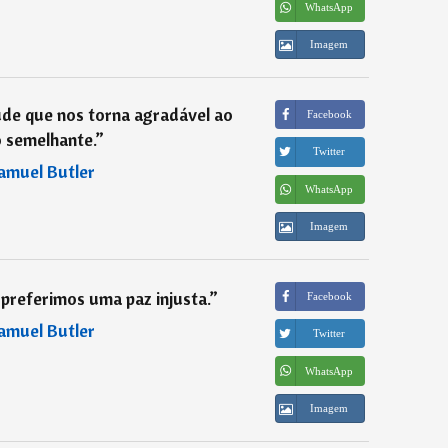
WhatsApp
Imagem
ude que nos torna agradável ao
Facebook
 semelhante.
”
Twitter
amuel Butler
WhatsApp
Imagem
preferimos uma paz injusta.
”
Facebook
amuel Butler
Twitter
WhatsApp
Imagem