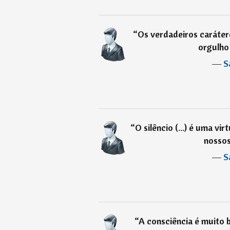
“
Os verdadeiros carátere
orgulho 
―
S
“
O silêncio (...) é uma v
nossos
―
S
“
A consciência é muito 