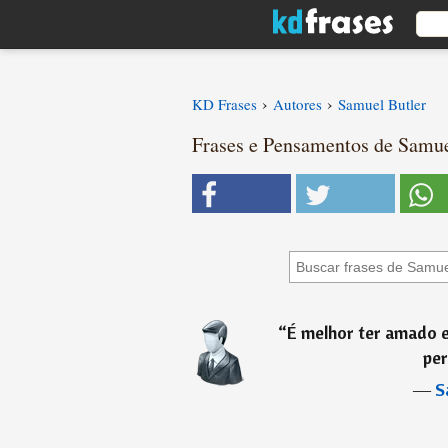
›
›
KD Frases
Autores
Samuel Butler
Frases e Pensamentos de Samuel
“
É melhor ter amado e
per
―
S