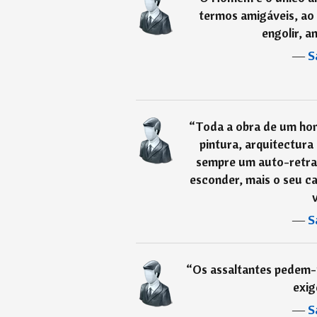
termos amigáveis, ao 
engolir, a
―
S
“
Toda a obra de um hom
pintura, arquitectura
sempre um auto-retrat
esconder, mais o seu ca
―
S
“
Os assaltantes pedem-t
exig
―
S