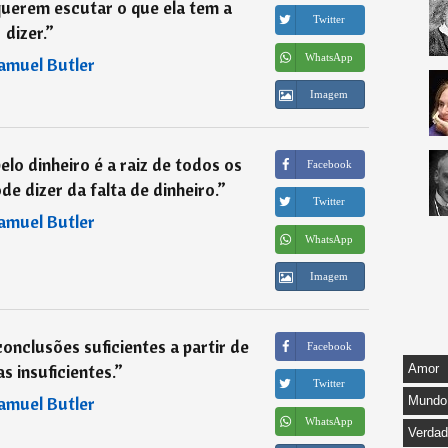
uerem escutar o que ela tem a
Twitter
dizer.
”
WhatsApp
amuel Butler
Imagem
lo dinheiro é a raiz de todos os
Facebook
e dizer da falta de dinheiro.
”
Twitter
amuel Butler
WhatsApp
Imagem
 conclusões suficientes a partir de
Facebook
s insuficientes.
”
Amor
Twitter
amuel Butler
Mundo
WhatsApp
Verda