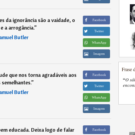
s da ignorância são a vaidade, o
Facebook
e a arrogância.
”
Twitter
amuel Butler
WhatsApp
Imagem
Frase 
irtude que nos torna agradáveis aos
Facebook
“
O sá
 semelhantes.
”
encon
Twitter
amuel Butler
WhatsApp
Imagem
bem educada. Deixa logo de falar
Facebook