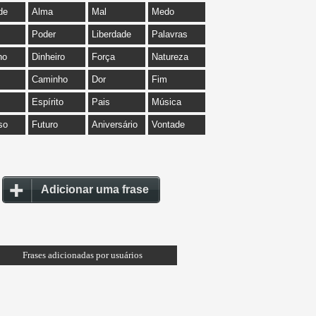
de
Alma
Mal
Medo
Poder
Liberdade
Palavras
ho
Dinheiro
Força
Natureza
Caminho
Dor
Fim
Espírito
Pais
Música
so
Futuro
Aniversário
Vontade
Adicionar uma frase
Frases adicionadas por usuários