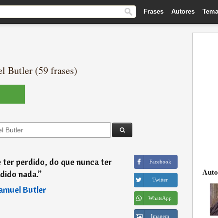
Frases
Autores
Tema
 Butler (59 frases)
 ter perdido, do que nunca ter
Facebook
Auto
dido nada.
”
Twitter
amuel Butler
WhatsApp
Imagem