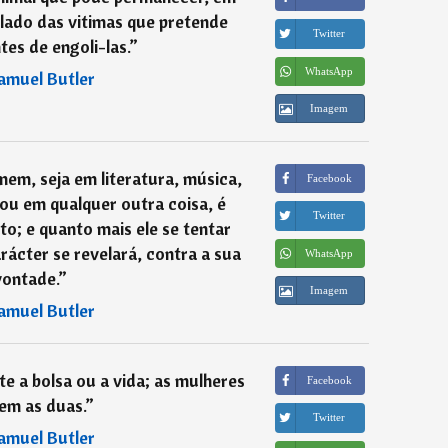
lado das vitimas que pretende
Twitter
ntes de engoli-las.
”
WhatsApp
amuel Butler
Imagem
em, seja em literatura, música,
Facebook
 ou em qualquer outra coisa, é
Twitter
o; e quanto mais ele se tentar
rácter se revelará, contra a sua
WhatsApp
vontade.
”
Imagem
amuel Butler
e a bolsa ou a vida; as mulheres
Facebook
em as duas.
”
Twitter
amuel Butler