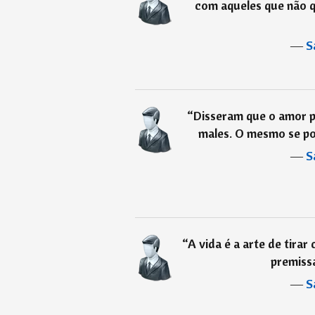
com aqueles que não q
―
S
“
Disseram que o amor pe
males. O mesmo se pod
―
S
“
A vida é a arte de tirar
premissa
―
S