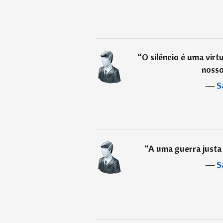
“
O silêncio é uma virt
nosso
―
S
“
A uma guerra justa 
―
S