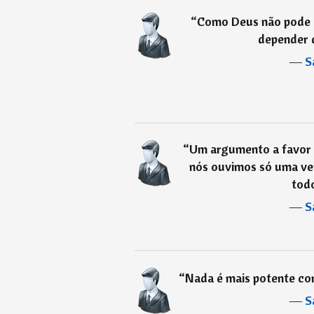
“
Como Deus não pode a
depender d
―
S
“
Um argumento a favor d
nós ouvimos só uma ver
todo
―
S
“
Nada é mais potente con
―
S