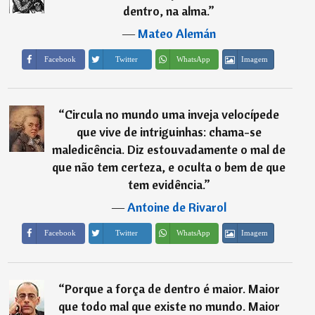
dentro, na alma.
”
―
Mateo Alemán
Imagem
Facebook
Twitter
WhatsApp
“
Circula no mundo uma inveja velocí­pede
que vive de intriguinhas: chama-se
maledicência. Diz estouvadamente o mal de
que não tem certeza, e oculta o bem de que
tem evidência.
”
―
Antoine de Rivarol
Imagem
Facebook
Twitter
WhatsApp
“
Porque a força de dentro é maior. Maior
que todo mal que existe no mundo. Maior