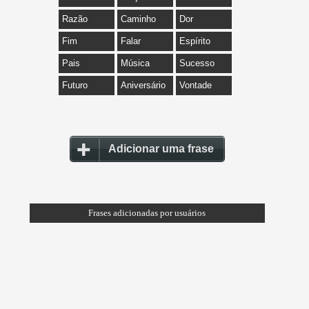
Razão
Caminho
Dor
Fim
Falar
Espírito
Pais
Música
Sucesso
Futuro
Aniversário
Vontade
Adicionar uma frase
Frases adicionadas por usuários