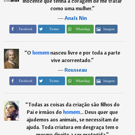
inocente que tenha a coragem de me tratar
como uma mulher.
”
―
Anaïs Nin
Imagem
Facebook
Twitter
WhatsApp
“
O
homem
nasceu livre e por toda a parte
vive acorrentado.
”
―
Rousseau
Imagem
Facebook
Twitter
WhatsApp
“
Todas as coisas da criação são filhos do
Pai e irmãos do
homem
... Deus quer que
ajudemos aos animais, se necessitam de
ajuda. Toda criatura em desgraça tem o
mesmo direito a ser protegida.
”