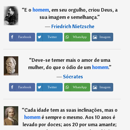
“
E o
homem
, em seu orgulho, criou Deus, a
sua imagem e semelhança.
”
―
Friedrich Nietzsche
Imagem
Facebook
Twitter
WhatsApp
“
Deve-se temer mais o amor de uma
mulher, do que o ódio de um
homem
.
”
―
Sócrates
Imagem
Facebook
Twitter
WhatsApp
“
Cada idade tem as suas inclinações, mas o
homem
é sempre o mesmo. Aos 10 anos é
levado por doces; aos 20 por uma amante;