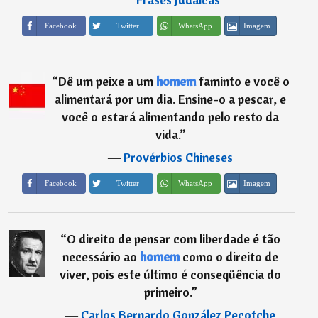
Imagem
Facebook
Twitter
WhatsApp
“
Dê um peixe a um
homem
faminto e você o
alimentará por um dia. Ensine-o a pescar, e
você o estará alimentando pelo resto da
vida.
”
―
Provérbios Chineses
Imagem
Facebook
Twitter
WhatsApp
“
O direito de pensar com liberdade é tão
necessário ao
homem
como o direito de
viver, pois este último é conseqüência do
primeiro.
”
―
Carlos Bernardo González Pecotche