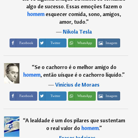
algo de sucesso. Essas emoções fazem o
homem
esquecer comida, sono, amigos,
amor, tudo.
”
―
Nikola Tesla
Imagem
Facebook
Twitter
WhatsApp
“
Se o cachorro é o melhor amigo do
homem
, então uísque é o cachorro líquido.
”
―
Vinícius de Moraes
Imagem
Facebook
Twitter
WhatsApp
“
A lealdade é um dos pilares que sustentam
o real valor do
homem
.
”
―
Frases Judaicas