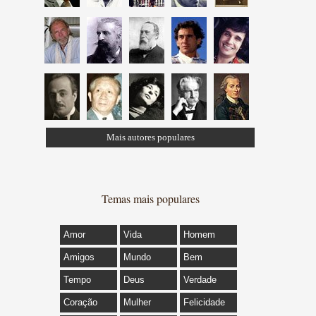
Mais autores populares
Temas mais populares
Amor
Vida
Homem
Amigos
Mundo
Bem
Tempo
Deus
Verdade
Coração
Mulher
Felicidade