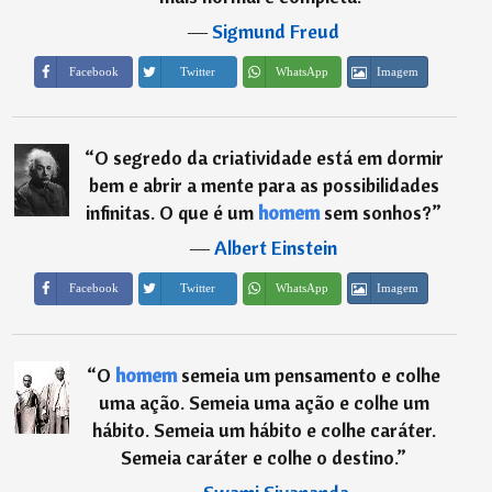
―
Sigmund Freud
Imagem
Facebook
Twitter
WhatsApp
“
O segredo da criatividade está em dormir
bem e abrir a mente para as possibilidades
infinitas. O que é um
homem
sem sonhos?
”
―
Albert Einstein
Imagem
Facebook
Twitter
WhatsApp
“
O
homem
semeia um pensamento e colhe
uma ação. Semeia uma ação e colhe um
hábito. Semeia um hábito e colhe caráter.
Semeia caráter e colhe o destino.
”