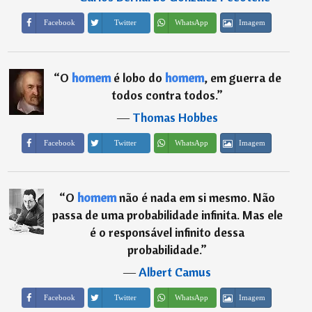
Imagem
Facebook
Twitter
WhatsApp
“
O
homem
é lobo do
homem
, em guerra de
todos contra todos.
”
―
Thomas Hobbes
Imagem
Facebook
Twitter
WhatsApp
“
O
homem
não é nada em si mesmo. Não
passa de uma probabilidade infinita. Mas ele
é o responsável infinito dessa
probabilidade.
”
―
Albert Camus
Imagem
Facebook
Twitter
WhatsApp