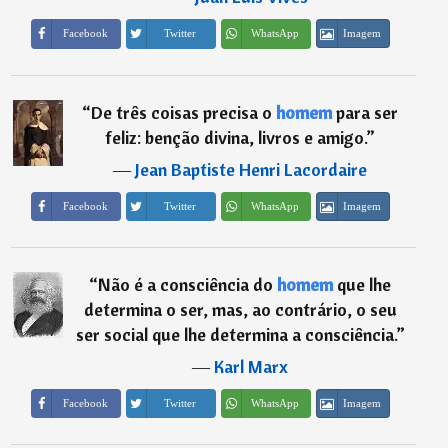
Imagem
Facebook
Twitter
WhatsApp
“
De três coisas precisa o
homem
para ser
feliz: benção divina, livros e amigo.
”
―
Jean Baptiste Henri Lacordaire
Imagem
Facebook
Twitter
WhatsApp
“
Não é a consciência do
homem
que lhe
determina o ser, mas, ao contrário, o seu
ser social que lhe determina a consciência.
”
―
Karl Marx
Imagem
Facebook
Twitter
WhatsApp