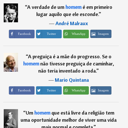
“
A verdade de um
homem
é em primeiro
lugar aquilo que ele esconde.
”
―
André Malraux
Imagem
Facebook
Twitter
WhatsApp
“
A preguiça é a mãe do progresso. Se o
homem
não tivesse preguiça de caminhar,
não teria inventado a roda.
”
―
Mario Quintana
Imagem
Facebook
Twitter
WhatsApp
“
Um
homem
que está livre da religião tem
uma oportunidade melhor de viver uma vida
mais normal e completa.
”