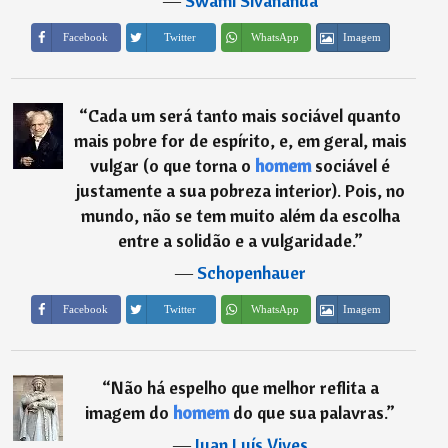
―
Swami Sivananda
Imagem
Facebook
Twitter
WhatsApp
“
Cada um será tanto mais sociável quanto
mais pobre for de espírito, e, em geral, mais
vulgar (o que torna o
homem
sociável é
justamente a sua pobreza interior). Pois, no
mundo, não se tem muito além da escolha
entre a solidão e a vulgaridade.
”
―
Schopenhauer
Imagem
Facebook
Twitter
WhatsApp
“
Não há espelho que melhor reflita a
imagem do
homem
do que sua palavras.
”
―
Juan Luís Vives