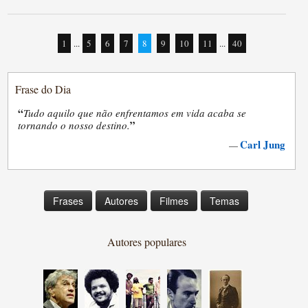
1
...
5
6
7
8
9
10
11
...
40
Frase do Dia
“
Tudo aquilo que não enfrentamos em vida acaba se
”
tornando o nosso destino.
Carl Jung
—
Frases
Autores
Filmes
Temas
Autores populares