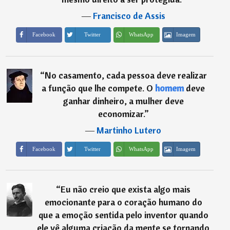
―
Francisco de Assis
Imagem
Facebook
Twitter
WhatsApp
“
No casamento, cada pessoa deve realizar
a função que lhe compete. O
homem
deve
ganhar dinheiro, a mulher deve
economizar.
”
―
Martinho Lutero
Imagem
Facebook
Twitter
WhatsApp
“
Eu não creio que exista algo mais
emocionante para o coração humano do
que a emoção sentida pelo inventor quando
ele vê alguma criação da mente se tornando