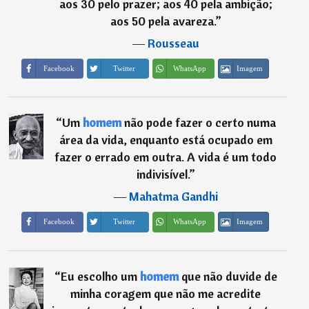
aos 30 pelo prazer; aos 40 pela ambição;
aos 50 pela avareza.
”
―
Rousseau
Imagem
Facebook
Twitter
WhatsApp
“
Um
homem
não pode fazer o certo numa
área da vida, enquanto está ocupado em
fazer o errado em outra. A vida é um todo
indivisível.
”
―
Mahatma Gandhi
Imagem
Facebook
Twitter
WhatsApp
“
Eu escolho um
homem
que não duvide de
minha coragem que não me acredite