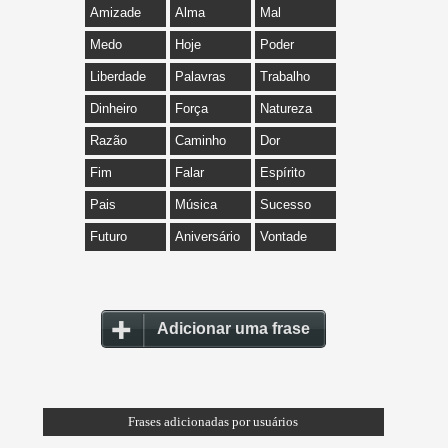
Amizade
Alma
Mal
Medo
Hoje
Poder
Liberdade
Palavras
Trabalho
Dinheiro
Força
Natureza
Razão
Caminho
Dor
Fim
Falar
Espírito
Pais
Música
Sucesso
Futuro
Aniversário
Vontade
Adicionar uma frase
Frases adicionadas por usuários