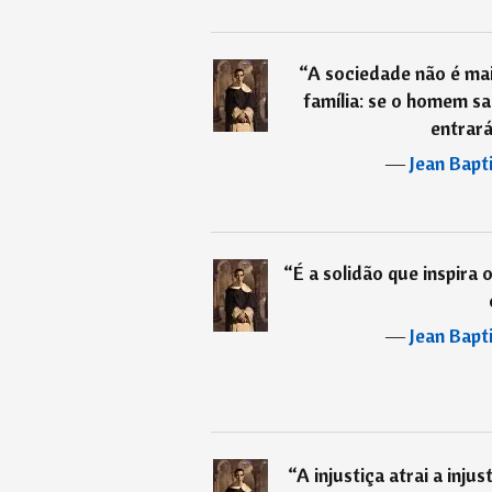
“
A sociedade não é ma
família: se o homem sa
entrará
―
Jean Bapt
“
É a solidão que inspira 
―
Jean Bapt
“
A injustiça atrai a injus