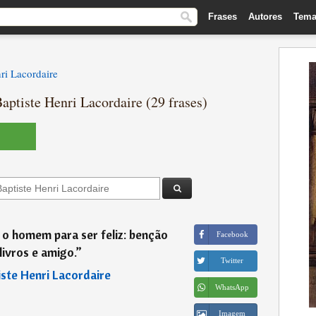
Frases
Autores
Tema
ri Lacordaire
aptiste Henri Lacordaire (29 frases)
a o homem para ser feliz: benção
Facebook
 livros e amigo.
”
Twitter
iste Henri Lacordaire
WhatsApp
Imagem