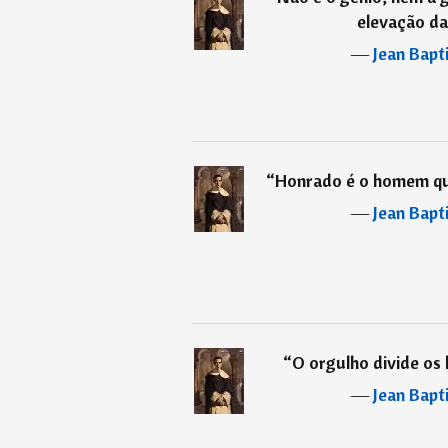
elevação da
―
Jean Bapt
“
Honrado é o homem que
―
Jean Bapt
“
O orgulho divide os
―
Jean Bapt