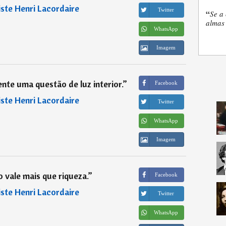
iste Henri Lacordaire
Twitter
“
Se a 
almas 
WhatsApp
Imagem
nte uma questão de luz interior.
”
Facebook
iste Henri Lacordaire
Twitter
WhatsApp
Imagem
vale mais que riqueza.
”
Facebook
iste Henri Lacordaire
Twitter
WhatsApp