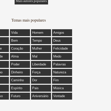
Mais autores populares
Temas mais populares
Vida
Homem
Amigos
Bem
Tempo
Deus
de
Coração
Mulher
Felicidade
de
Alma
Mal
Medo
Poder
Liberdade
Palavras
ho
Dinheiro
Força
Natureza
Caminho
Dor
Fim
Espírito
Pais
Música
so
Futuro
Aniversário
Vontade