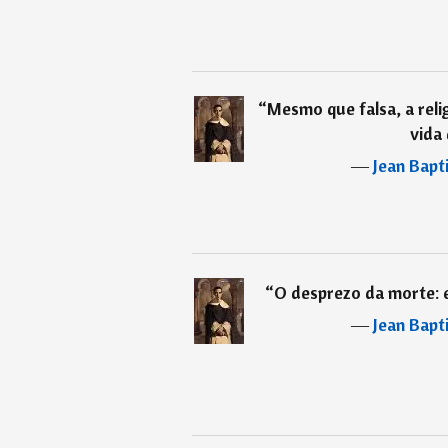
“
Mesmo que falsa, a reli
vida
―
Jean Bapt
“
O desprezo da morte: ei
―
Jean Bapt