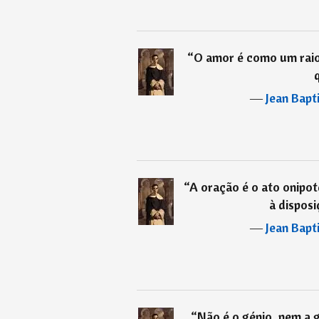
“
O amor é como um raio,
―
Jean Bapt
“
A oração é o ato onipot
à dispos
―
Jean Bapt
“
Não é o génio, nem a 