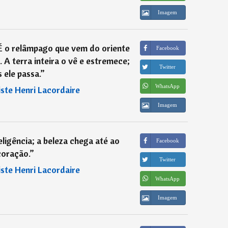
Imagem
. É o relâmpago que vem do oriente
Facebook
 A terra inteira o vê e estremece;
Twitter
 ele passa.
”
WhatsApp
iste Henri Lacordaire
Imagem
ligência; a beleza chega até ao
Facebook
coração.
”
Twitter
iste Henri Lacordaire
WhatsApp
Imagem