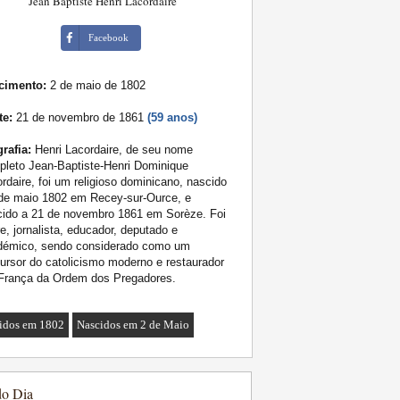
Jean Baptiste Henri Lacordaire
Facebook
cimento:
2 de maio de 1802
te:
21 de novembro de 1861
(59 anos)
rafia:
Henri Lacordaire, de seu nome
leto Jean-Baptiste-Henri Dominique
rdaire, foi um religioso dominicano, nascido
 de maio 1802 em Recey-sur-Ource, e
cido a 21 de novembro 1861 em Sorèze. Foi
e, jornalista, educador, deputado e
démico, sendo considerado como um
ursor do catolicismo moderno e restaurador
França da Ordem dos Pregadores.
idos em 1802
Nascidos em 2 de Maio
do Dia