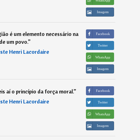
WhatsApp
Imagem
gião é um elemento necessário na
Facebook
 de um povo.
”
Twitter
iste Henri Lacordaire
WhatsApp
Imagem
s aí o princípio da força moral.
”
Facebook
iste Henri Lacordaire
Twitter
WhatsApp
Imagem