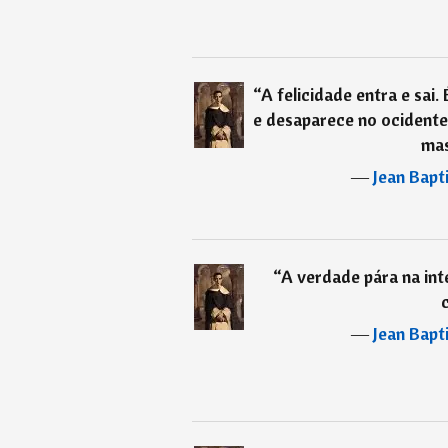
“
A felicidade entra e sai
e desaparece no ocidente.
mas
―
Jean Bapt
“
A verdade pára na inte
―
Jean Bapt