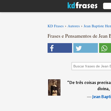
›
›
KD Frases
Autores
Jean Baptiste Hen
Frases e Pensamentos de Jean B
“
De três coisas precis
divina,
―
Jean Bapt