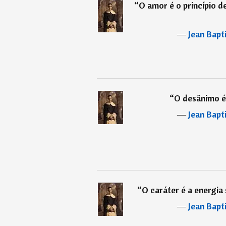
“
O amor é o princípio d
―
Jean Bapt
“
O desânimo é 
―
Jean Bapt
“
O caráter é a energia
―
Jean Bapt