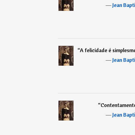
―
Jean Bapt
“
A felicidade é simplesme
―
Jean Bapt
“
Contentamento 
―
Jean Bapt