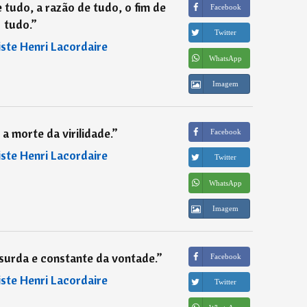
e tudo, a razão de tudo, o fim de
Facebook
tudo.
”
Twitter
iste Henri Lacordaire
WhatsApp
Imagem
a morte da virilidade.
”
Facebook
iste Henri Lacordaire
Twitter
WhatsApp
Imagem
 surda e constante da vontade.
”
Facebook
iste Henri Lacordaire
Twitter