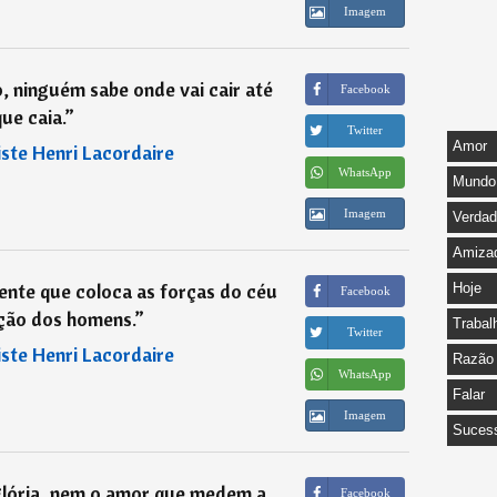
Imagem
 ninguém sabe onde vai cair até
Facebook
que caia.
”
Twitter
Amor
iste Henri Lacordaire
WhatsApp
Mundo
Imagem
Verda
Amiza
ente que coloca as forças do céu
Hoje
Facebook
ição dos homens.
”
Trabal
Twitter
iste Henri Lacordaire
Razão
WhatsApp
Falar
Imagem
Suces
glória, nem o amor que medem a
Facebook