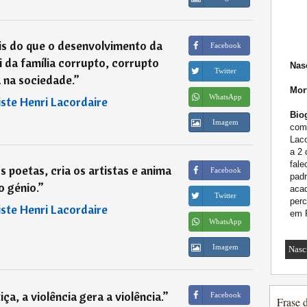
is do que o desenvolvimento da
Facebook
i da família corrupto, corrupto
Nas
Twitter
 na sociedade.
”
Mor
WhatsApp
iste Henri Lacordaire
Biog
Imagem
comp
Laco
a 2
fale
os poetas, cria os artistas e anima
Facebook
padr
o génio.
”
aca
Twitter
perc
iste Henri Lacordaire
em 
WhatsApp
Imagem
Nasc
tiça, a violência gera a violência.
”
Facebook
Frase 