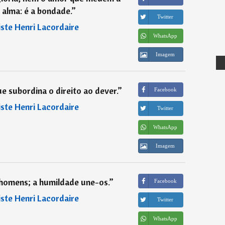
 alma: é a bondade.
”
Twitter
iste Henri Lacordaire
WhatsApp
Imagem
 subordina o direito ao dever.
”
Facebook
iste Henri Lacordaire
Twitter
WhatsApp
Imagem
 homens; a humildade une-os.
”
Facebook
iste Henri Lacordaire
Twitter
WhatsApp