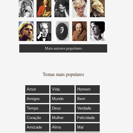
Mais autores populares
Temas mais populares
Amor
Vida
Homem
Amigos
Mundo
Bem
Tempo
Deus
Verdade
Coração
Mulher
Felicidade
Amizade
Alma
Mal