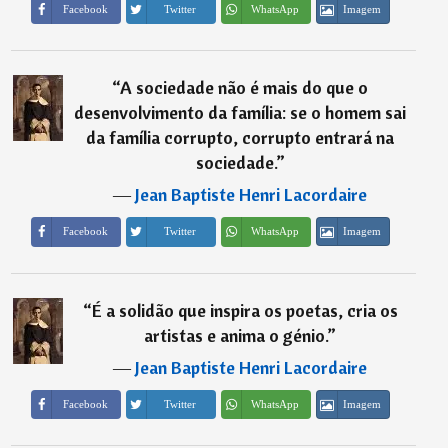
Imagem
Facebook
Twitter
WhatsApp
“
A sociedade não é mais do que o
desenvolvimento da família: se o homem sai
da família corrupto, corrupto entrará na
sociedade.
”
―
Jean Baptiste Henri Lacordaire
Imagem
Facebook
Twitter
WhatsApp
“
É a solidão que inspira os poetas, cria os
artistas e anima o génio.
”
―
Jean Baptiste Henri Lacordaire
Imagem
Facebook
Twitter
WhatsApp