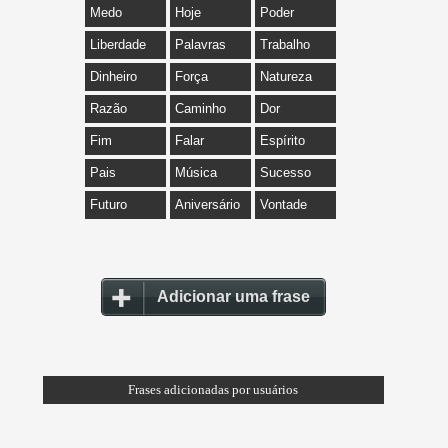
Medo
Hoje
Poder
Liberdade
Palavras
Trabalho
Dinheiro
Força
Natureza
Razão
Caminho
Dor
Fim
Falar
Espírito
Pais
Música
Sucesso
Futuro
Aniversário
Vontade
Adicionar uma frase
Frases adicionadas por usuários