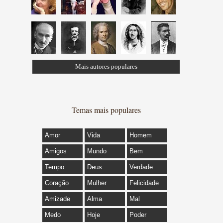
Mais autores populares
Temas mais populares
Amor
Vida
Homem
Amigos
Mundo
Bem
Tempo
Deus
Verdade
Coração
Mulher
Felicidade
Amizade
Alma
Mal
Medo
Hoje
Poder