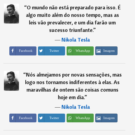
“
O mundo não está preparado para isso. É
algo muito além do nosso tempo, mas as
leis vão prevalecer, e um dia farão um
sucesso triunfante.
”
―
Nikola Tesla
Imagem
Facebook
Twitter
WhatsApp
“
Nós almejamos por novas sensações, mas
logo nos tornamos indiferentes à elas. As
maravilhas de ontem são coisas comuns
hoje em dia.
”
―
Nikola Tesla
Imagem
Facebook
Twitter
WhatsApp