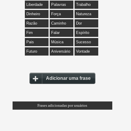
Liberdade
Palavras
Trabalho
Dinheiro
Força
Natureza
Razão
Caminho
Dor
Fim
Falar
Espírito
Pais
Música
Sucesso
Futuro
Aniversário
Vontade
Adicionar uma frase
Frases adicionadas por usuários