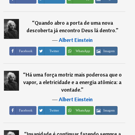
“
Quando abro a porta de uma nova
descoberta já encontro Deus lá dentro.
”
―
Albert Einstein
Imagem
Facebook
Twitter
WhatsApp
“
Há uma força motriz mais poderosa que o
vapor, a eletricidade e a energia atômica: a
vontade.
”
―
Albert Einstein
Imagem
Facebook
Twitter
WhatsApp
“
Insanidade é continuar fazendo sempre a