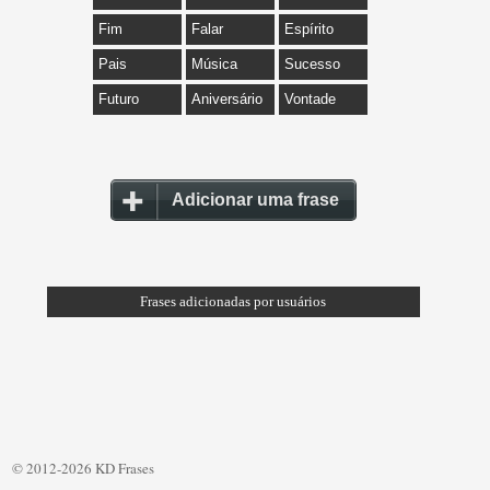
Fim
Falar
Espírito
Pais
Música
Sucesso
Futuro
Aniversário
Vontade
Adicionar uma frase
Frases adicionadas por usuários
© 2012-2026 KD Frases