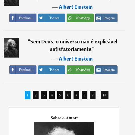
―
Albert Einstein
Imagem
Facebook
Twitter
WhatsApp
“
Sem Deus, o universo não é explicável
satisfatoriamente.
”
―
Albert Einstein
Imagem
Facebook
Twitter
WhatsApp
1
2
3
4
5
6
7
8
9
...
14
Sobre o Autor: