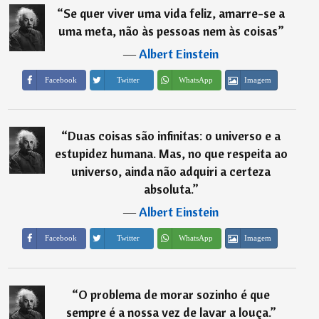
“
Se quer viver uma vida feliz, amarre-se a
uma meta, não às pessoas nem às coisas
”
―
Albert Einstein
Imagem
Facebook
Twitter
WhatsApp
“
Duas coisas são infinitas: o universo e a
estupidez humana. Mas, no que respeita ao
universo, ainda não adquiri a certeza
absoluta.
”
―
Albert Einstein
Imagem
Facebook
Twitter
WhatsApp
“
O problema de morar sozinho é que
sempre é a nossa vez de lavar a louça.
”