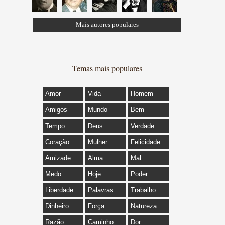
Mais autores populares
Temas mais populares
Amor
Vida
Homem
Amigos
Mundo
Bem
Tempo
Deus
Verdade
Coração
Mulher
Felicidade
Amizade
Alma
Mal
Medo
Hoje
Poder
Liberdade
Palavras
Trabalho
Dinheiro
Força
Natureza
Razão
Caminho
Dor