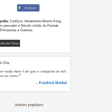
Facebook
rafia:
Confúcio, literalmente Mestre Kong,
um pensador e filósofo chinês do Período
 Primaveras e Outonos.
sofos da China
do Dia
or nada mais é do que a conquista de nós
”
os no outro.
Friedrich Hebbel
—
Autores populares