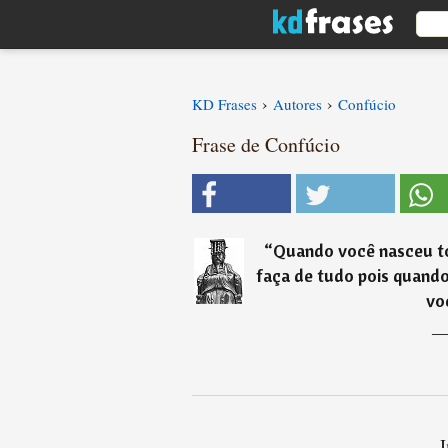
›
›
KD Frases
Autores
Confúcio
Frase de Confúcio
“
Quando você nasceu to
faça de tudo pois quando
voc
I