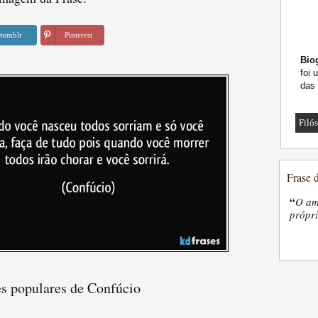
tumblr
Pinterest
Biog
foi 
das
Filó
Frase 
“
O am
própri
es populares de Confúcio