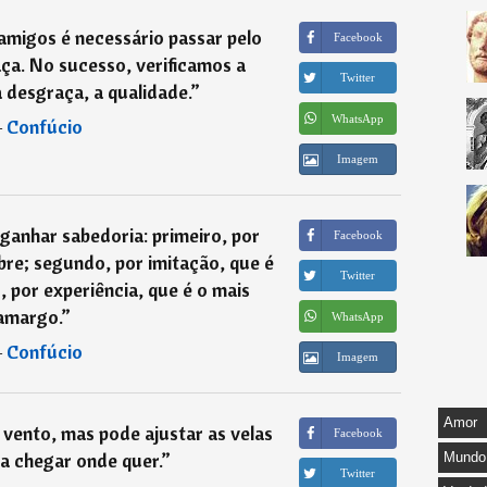
migos é necessário passar pelo
Facebook
ça. No sucesso, verificamos a
Twitter
 desgraça, a qualidade.
”
WhatsApp
―
Confúcio
Imagem
ganhar sabedoria: primeiro, por
Facebook
bre; segundo, por imitação, que é
Twitter
o, por experiência, que é o mais
amargo.
”
WhatsApp
―
Confúcio
Imagem
Amor
vento, mas pode ajustar as velas
Facebook
a chegar onde quer.
”
Mundo
Twitter