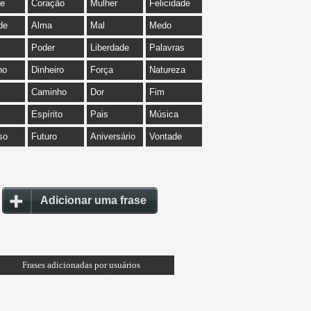
de
Coração
Mulher
Felicidade
de
Alma
Mal
Medo
Poder
Liberdade
Palavras
ho
Dinheiro
Força
Natureza
Caminho
Dor
Fim
Espírito
Pais
Música
so
Futuro
Aniversário
Vontade
Adicionar uma frase
Frases adicionadas por usuários