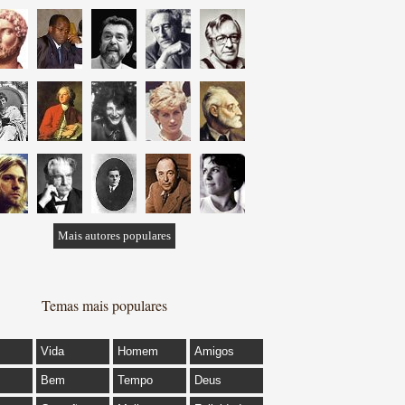
Mais autores populares
Temas mais populares
Vida
Homem
Amigos
Bem
Tempo
Deus