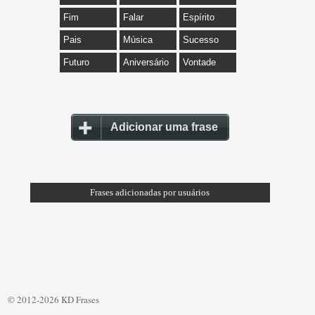
Fim
Falar
Espírito
Pais
Música
Sucesso
Futuro
Aniversário
Vontade
Adicionar uma frase
Frases adicionadas por usuários
© 2012-2026 KD Frases