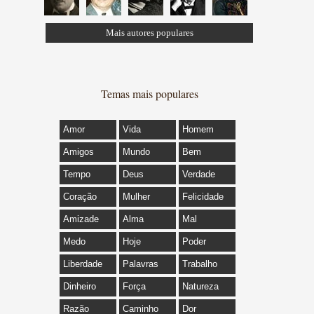
Mais autores populares
Temas mais populares
Amor
Vida
Homem
Amigos
Mundo
Bem
Tempo
Deus
Verdade
Coração
Mulher
Felicidade
Amizade
Alma
Mal
Medo
Hoje
Poder
Liberdade
Palavras
Trabalho
Dinheiro
Força
Natureza
Razão
Caminho
Dor