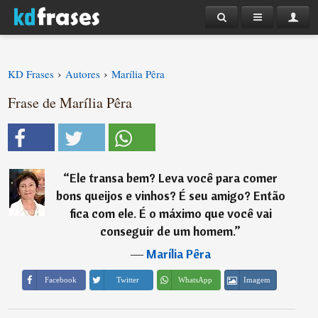
›
›
KD Frases
Autores
Marília Pêra
Frase de Marília Pêra
“
Ele transa bem? Leva você para comer
bons queijos e vinhos? É seu amigo? Então
fica com ele. É o máximo que você vai
conseguir de um homem.
”
―
Marília Pêra
Imagem
Facebook
Twitter
WhatsApp