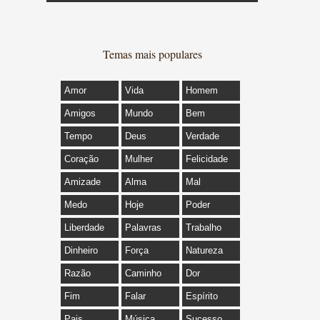
Temas mais populares
Amor
Vida
Homem
Amigos
Mundo
Bem
Tempo
Deus
Verdade
Coração
Mulher
Felicidade
Amizade
Alma
Mal
Medo
Hoje
Poder
Liberdade
Palavras
Trabalho
Dinheiro
Força
Natureza
Razão
Caminho
Dor
Fim
Falar
Espírito
Pais
Música
Sucesso