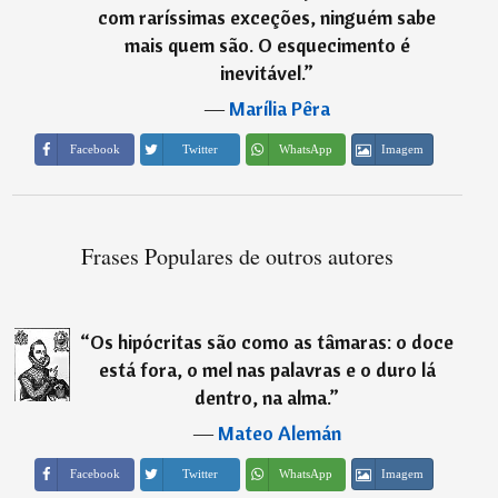
com raríssimas exceções, ninguém sabe
mais quem são. O esquecimento é
inevitável.
”
―
Marília Pêra
Imagem
Facebook
Twitter
WhatsApp
Frases Populares de outros autores
“
Os hipócritas são como as tâmaras: o doce
está fora, o mel nas palavras e o duro lá
dentro, na alma.
”
―
Mateo Alemán
Imagem
Facebook
Twitter
WhatsApp