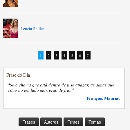
Letícia Spiller
1
2
3
4
5
6
7
Frase do Dia
“
Se a chama que está dentro de ti se apagar, as almas que
”
estão ao teu lado morrerão de frio.
François Mauriac
—
Frases
Autores
Filmes
Temas