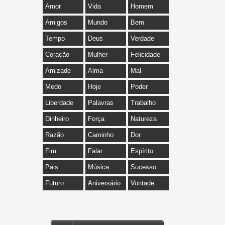
Amor
Vida
Homem
Amigos
Mundo
Bem
Tempo
Deus
Verdade
Coração
Mulher
Felicidade
Amizade
Alma
Mal
Medo
Hoje
Poder
Liberdade
Palavras
Trabalho
Dinheiro
Força
Natureza
Razão
Caminho
Dor
Fim
Falar
Espírito
Pais
Música
Sucesso
Futuro
Aniversário
Vontade