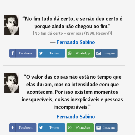
“
No fim tudo dá certo, e se não deu certo é
porque ainda não chegou ao fim.
”
[No fim dá certo - crônicas (1998, Record)]
―
Fernando Sabino
Imagem
Facebook
Twitter
WhatsApp
“
O valor das coisas não está no tempo que
elas duram, mas na intensidade com que
acontecem. Por isso existem momentos
inesquecíveis, coisas inexplicáveis e pessoas
incomparáveis.
”
―
Fernando Sabino
Imagem
Facebook
Twitter
WhatsApp