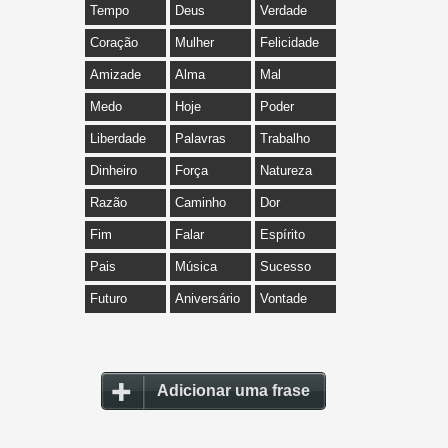
Tempo
Deus
Verdade
Coração
Mulher
Felicidade
Amizade
Alma
Mal
Medo
Hoje
Poder
Liberdade
Palavras
Trabalho
Dinheiro
Força
Natureza
Razão
Caminho
Dor
Fim
Falar
Espírito
Pais
Música
Sucesso
Futuro
Aniversário
Vontade
Adicionar uma frase