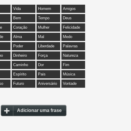
Vida
Homem
Amigos
Bem
Tempo
Deus
de
Coração
Mulher
Felicidade
de
Alma
Mal
Medo
Poder
Liberdade
Palavras
ho
Dinheiro
Força
Natureza
Caminho
Dor
Fim
Espírito
Pais
Música
so
Futuro
Aniversário
Vontade
Adicionar uma frase