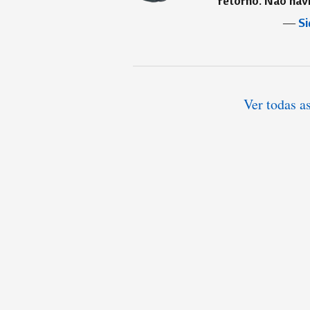
retorno. Não havi
―
Si
Ver todas a