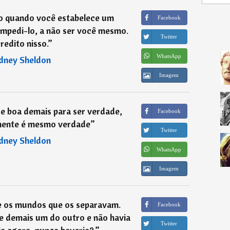
o quando você estabelece um
Facebook
impedi-lo, a não ser você mesmo.
Twitter
redito nisso.
”
WhatsApp
dney Sheldon
Imagem
e boa demais para ser verdade,
Facebook
mente é mesmo verdade
”
Twitter
dney Sheldon
WhatsApp
Imagem
e os mundos que os separavam.
Facebook
e demais um do outro e não havia
Twitter