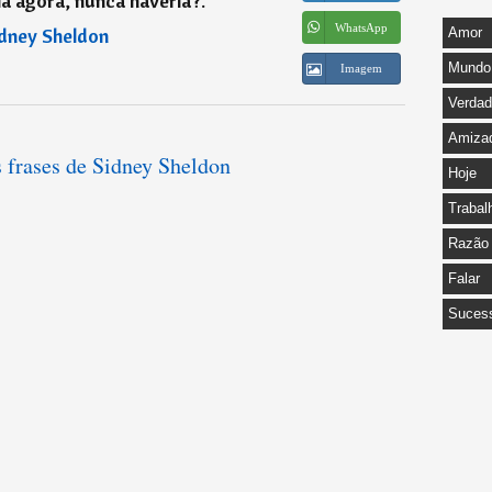
a agora, nunca haveria?.
”
WhatsApp
dney Sheldon
Amor
Mundo
Imagem
Verda
Amiza
s frases de Sidney Sheldon
Hoje
Trabal
Razão
Falar
Suces