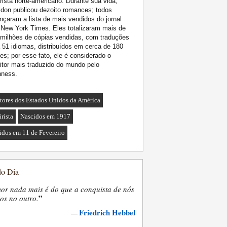
irista norte-americano. Durante sua vida,
don publicou dezoito romances; todos
nçaram a lista de mais vendidos do jornal
New York Times. Eles totalizaram mais de
milhões de cópias vendidas, com traduções
 51 idiomas, distribuídos em cerca de 180
es; por esse fato, ele é considerado o
itor mais traduzido do mundo pelo
nness.
itores dos Estados Unidos da América
rista
Nascidos em 1917
idos em 11 de Fevereiro
do Dia
or nada mais é do que a conquista de nós
”
os no outro.
Friedrich Hebbel
—