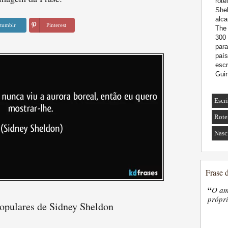
rote
Shel
alca
tumblr
Pinterest
The 
300 
para
país
escr
Gui
Escr
Rotei
Nasc
Frase 
“
O am
própri
populares de Sidney Sheldon