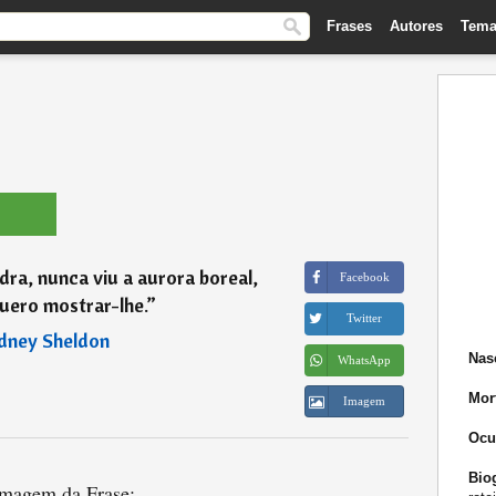
Frases
Autores
Tema
ra, nunca viu a aurora boreal,
Facebook
uero mostrar-lhe.
”
Twitter
dney Sheldon
Nas
WhatsApp
Mor
Imagem
Ocu
Biog
magem da Frase: