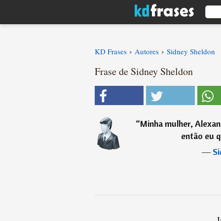
›
›
KD Frases
Autores
Sidney Sheldon
Frase de Sidney Sheldon
“
Minha mulher, Alexand
então eu q
―
Si
I