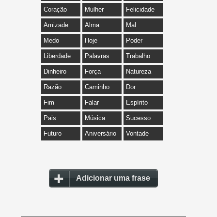
Coração
Mulher
Felicidade
Amizade
Alma
Mal
Medo
Hoje
Poder
Liberdade
Palavras
Trabalho
Dinheiro
Força
Natureza
Razão
Caminho
Dor
Fim
Falar
Espírito
Pais
Música
Sucesso
Futuro
Aniversário
Vontade
Adicionar uma frase