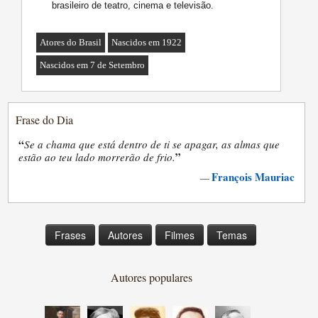
brasileiro de teatro, cinema e televisão.
Atores do Brasil
Nascidos em 1922
Nascidos em 7 de Setembro
Frase do Dia
“
Se a chama que está dentro de ti se apagar, as almas que
”
estão ao teu lado morrerão de frio.
François Mauriac
—
Frases
Autores
Filmes
Temas
Autores populares