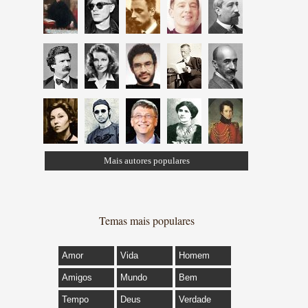
Mais autores populares
Temas mais populares
Amor
Vida
Homem
Amigos
Mundo
Bem
Tempo
Deus
Verdade