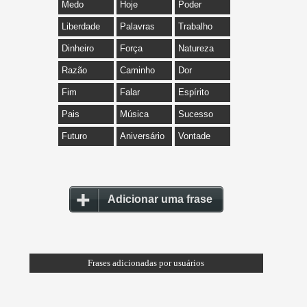
Medo
Hoje
Poder
Liberdade
Palavras
Trabalho
Dinheiro
Força
Natureza
Razão
Caminho
Dor
Fim
Falar
Espírito
Pais
Música
Sucesso
Futuro
Aniversário
Vontade
Adicionar uma frase
Frases adicionadas por usuários