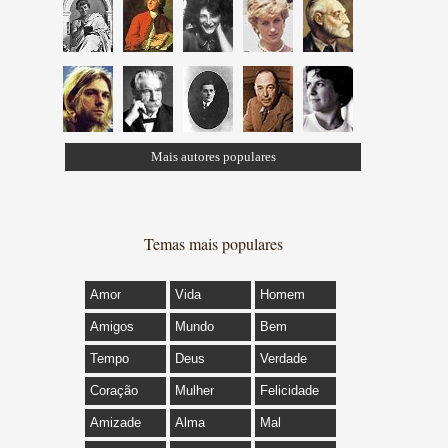
Mais autores populares
Temas mais populares
Amor
Vida
Homem
Amigos
Mundo
Bem
Tempo
Deus
Verdade
Coração
Mulher
Felicidade
Amizade
Alma
Mal