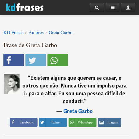
›
›
KD Frases
Autores
Greta Garbo
Frase de Greta Garbo
“
Existem alguns que querem se casar, e
outros que não. Nunca tive um impulso para
ir para o altar. Eu sou uma pessoa difícil de
conduzir.
”
―
Greta Garbo
Imagem
Facebook
Twitter
WhatsApp