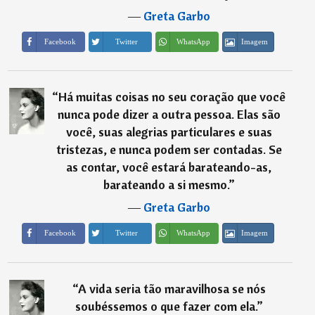
―
Greta Garbo
Imagem
Facebook
Twitter
WhatsApp
“
Há muitas coisas no seu coração que você
nunca pode dizer a outra pessoa. Elas são
você, suas alegrias particulares e suas
tristezas, e nunca podem ser contadas. Se
as contar, você estará barateando-as,
barateando a si mesmo.
”
―
Greta Garbo
Imagem
Facebook
Twitter
WhatsApp
“
A vida seria tão maravilhosa se nós
soubéssemos o que fazer com ela.
”