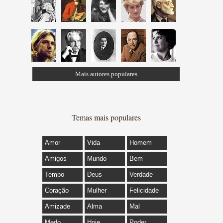
Mais autores populares
Temas mais populares
Amor
Vida
Homem
Amigos
Mundo
Bem
Tempo
Deus
Verdade
Coração
Mulher
Felicidade
Amizade
Alma
Mal
Medo
Hoje
Poder