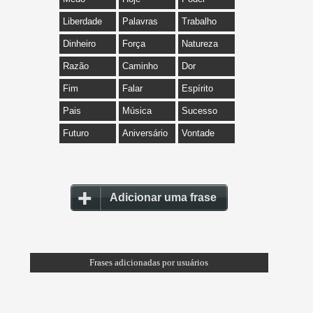
Liberdade
Palavras
Trabalho
Dinheiro
Força
Natureza
Razão
Caminho
Dor
Fim
Falar
Espírito
Pais
Música
Sucesso
Futuro
Aniversário
Vontade
Adicionar uma frase
Frases adicionadas por usuários