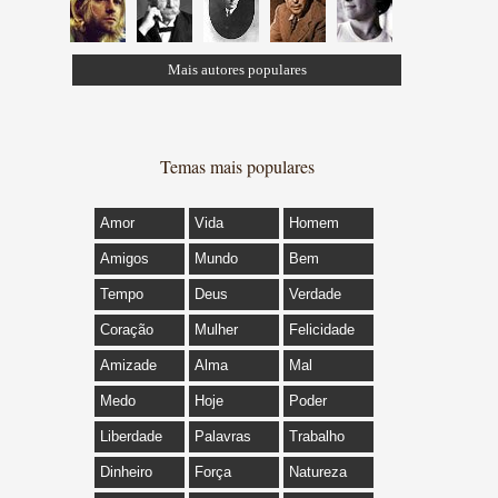
Mais autores populares
Temas mais populares
Amor
Vida
Homem
Amigos
Mundo
Bem
Tempo
Deus
Verdade
Coração
Mulher
Felicidade
Amizade
Alma
Mal
Medo
Hoje
Poder
Liberdade
Palavras
Trabalho
Dinheiro
Força
Natureza