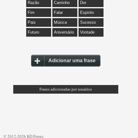
Razão
Caminho
Dor
Fim
Falar
Espírito
Pais
Música
Sucesso
Futuro
Aniversário
Vontade
Adicionar uma frase
Frases adicionadas por usuários
© 2012-2026 KD Frases