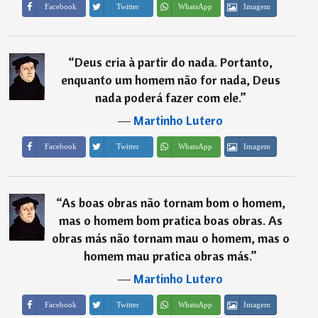
Imagem
Facebook
Twitter
WhatsApp
“
Deus cria à partir do nada. Portanto,
enquanto um homem não for nada, Deus
nada poderá fazer com ele.
”
―
Martinho Lutero
Imagem
Facebook
Twitter
WhatsApp
“
As boas obras não tornam bom o homem,
mas o homem bom pratica boas obras. As
obras más não tornam mau o homem, mas o
homem mau pratica obras más.
”
―
Martinho Lutero
Imagem
Facebook
Twitter
WhatsApp