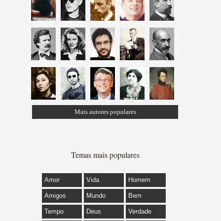
Mais autores populares
Temas mais populares
Amor
Vida
Homem
Amigos
Mundo
Bem
Tempo
Deus
Verdade