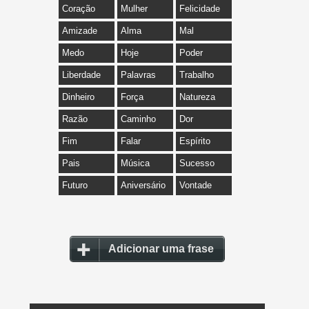
Coração
Mulher
Felicidade
Amizade
Alma
Mal
Medo
Hoje
Poder
Liberdade
Palavras
Trabalho
Dinheiro
Força
Natureza
Razão
Caminho
Dor
Fim
Falar
Espírito
Pais
Música
Sucesso
Futuro
Aniversário
Vontade
Adicionar uma frase