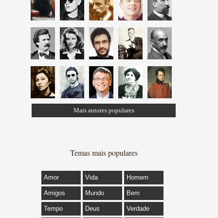
Mais autores populares
Temas mais populares
Amor
Vida
Homem
Amigos
Mundo
Bem
Tempo
Deus
Verdade