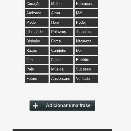
Coração
Mulher
Felicidade
Amizade
Alma
Mal
Medo
Hoje
Poder
Liberdade
Palavras
Trabalho
Dinheiro
Força
Natureza
Razão
Caminho
Dor
Fim
Falar
Espírito
Pais
Música
Sucesso
Futuro
Aniversário
Vontade
Adicionar uma frase