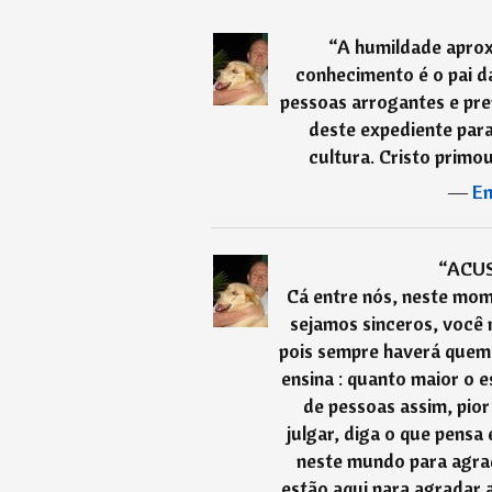
“
A humildade aprox
conhecimento é o pai da
pessoas arrogantes e pr
deste expediente para
cultura. Cristo primou
―
En
“
ACUS
Cá entre nós, neste mom
sejamos sinceros, você 
pois sempre haverá quem 
ensina : quanto maior o e
de pessoas assim, pior
julgar, diga o que pensa
neste mundo para agra
estão aqui para agradar 