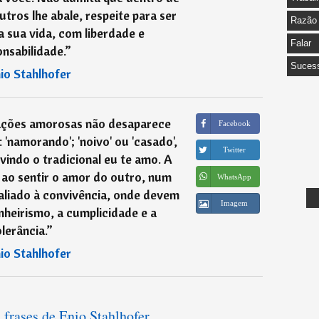
tros lhe abale, respeite para ser
Razão
a sua vida, com liberdade e
Falar
nsabilidade.
”
Suces
io Stahlhofer
lações amorosas não desaparece
Facebook
'namorando'; 'noivo' ou 'casado',
Twitter
indo o tradicional eu te amo. A
 ao sentir o amor do outro, num
WhatsApp
 aliado à convivência, onde devem
Imagem
heirismo, a cumplicidade e a
olerância.
”
io Stahlhofer
 frases de Enio Stahlhofer