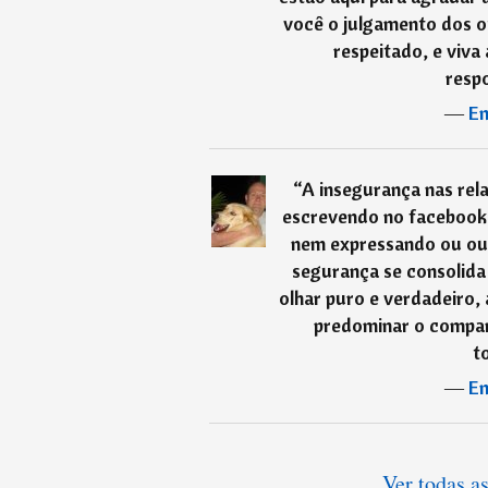
você o julgamento dos ou
respeitado, e viva 
respo
―
En
“
A insegurança nas re
escrevendo no facebook: 
nem expressando ou ouv
segurança se consolida
olhar puro e verdadeiro,
predominar o compan
t
―
En
Ver todas as