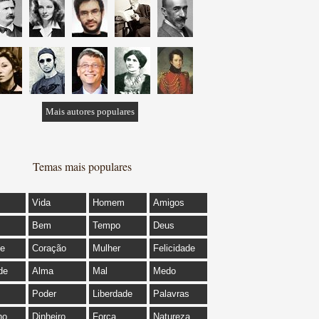
Mais autores populares
Temas mais populares
Vida
Homem
Amigos
Bem
Tempo
Deus
de
Coração
Mulher
Felicidade
de
Alma
Mal
Medo
Poder
Liberdade
Palavras
ho
Dinheiro
Força
Natureza