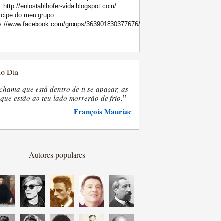
: http://eniostahlhofer-vida.blogspot.com/
icipe do meu grupo:
ps://www.facebook.com/groups/363901830377676/
do Dia
chama que está dentro de ti se apagar, as
”
que estão ao teu lado morrerão de frio.
François Mauriac
—
Autores populares