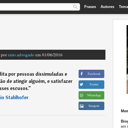
Frases
Autores
Tema
a por
enio.advogado
em 01/06/2016
dita por pessoas dissimuladas e
Facebook
ão de atingir alguém, e satisfazer
Twitter
sses escusos.
”
WhatsApp
io Stahlhofer
Imagem
Mem
Biog
em n