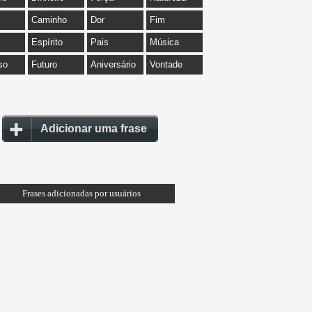
Caminho
Dor
Fim
Espírito
Pais
Música
so
Futuro
Aniversário
Vontade
Adicionar uma frase
Frases adicionadas por usuários