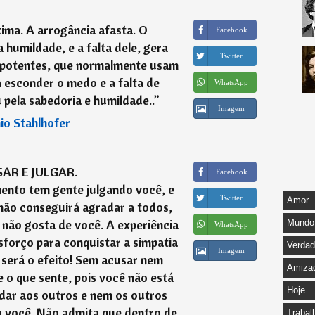
ima. A arrogância afasta. O
Facebook
 humildade, e a falta dele, gera
Twitter
epotentes, que normalmente usam
 esconder o medo e a falta de
WhatsApp
 pela sabedoria e humildade..
”
Imagem
io Stahlhofer
AR E JULGAR.
Facebook
ento tem gente julgando você, e
Twitter
Amor
não conseguirá agradar a todos,
não gosta de você. A experiência
Mundo
WhatsApp
sforço para conquistar a simpatia
Verda
Imagem
 será o efeito! Sem acusar nem
Amiza
 e o que sente, pois você não está
Hoje
dar aos outros e nem os outros
a você. Não admita que dentro de
Trabal