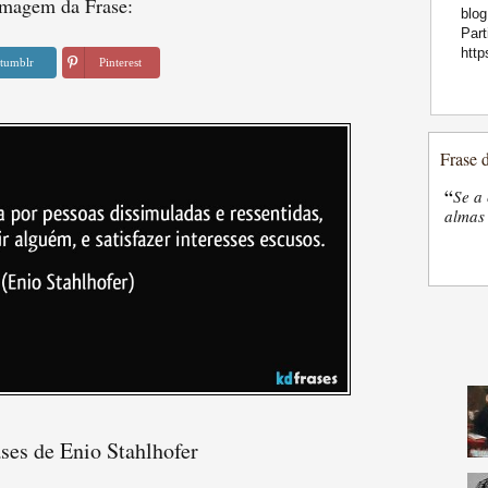
magem da Frase:
blog
Part
htt
tumblr
Pinterest
Frase 
“
Se a 
almas 
ses de Enio Stahlhofer