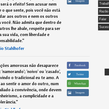
Imagem
 será o efeito! Sem acusar nem
Trabal
 e o que sente, pois você não está
Razão
dar aos outros e nem os outros
Falar
a você. Não admita que dentro de
Suces
tros lhe abale, respeite para ser
a sua vida, com liberdade e
nsabilidade.
”
io Stahlhofer
lações amorosas não desaparece
Facebook
'namorando'; 'noivo' ou 'casado',
Twitter
indo o tradicional eu te amo. A
 ao sentir o amor do outro, num
WhatsApp
 aliado à convivência, onde devem
Imagem
heirismo, a cumplicidade e a
olerância.
”