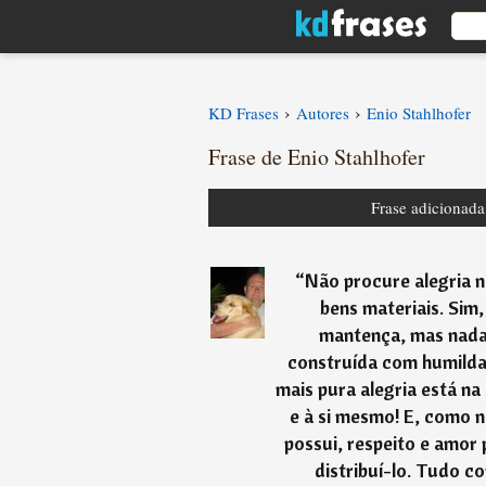
›
›
KD Frases
Autores
Enio Stahlhofer
Frase de Enio Stahlhofer
Frase adicionad
“
Não procure alegria n
bens materiais. Sim,
mantença, mas nada 
construída com humilda
mais pura alegria está na
e à si mesmo! E, como 
possui, respeito e amor 
distribuí-lo. Tudo c