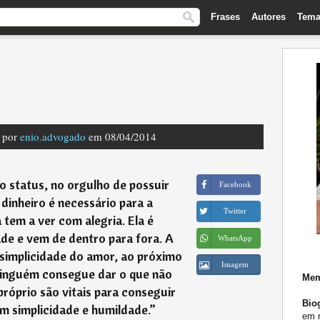
Frases
Autores
Tema
a por
enio.advogado
em 08/04/2014
o status, no orgulho de possuir
Facebook
 dinheiro é necessário para a
Twitter
tem a ver com alegria. Ela é
de e vem de dentro para fora. A
WhatsApp
 simplicidade do amor, ao próximo
Imagem
ninguém consegue dar o que não
Mem
próprio são vitais para conseguir
Biog
om simplicidade e humildade.
”
em n