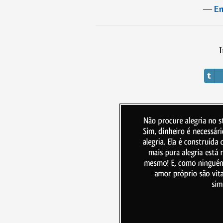
―
En
I