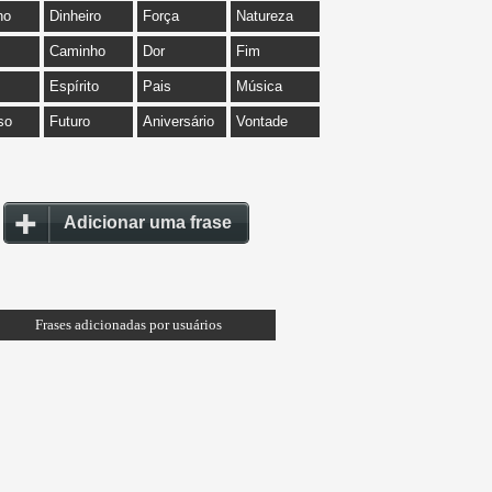
ho
Dinheiro
Força
Natureza
Caminho
Dor
Fim
Espírito
Pais
Música
so
Futuro
Aniversário
Vontade
Adicionar uma frase
Frases adicionadas por usuários