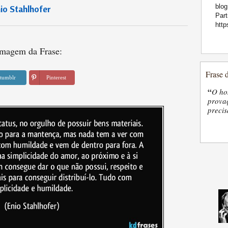
blog
io Stahlhofer
Part
htt
magem da Frase:
Frase 
tumblr
Pinterest
“
O ho
provaç
precis