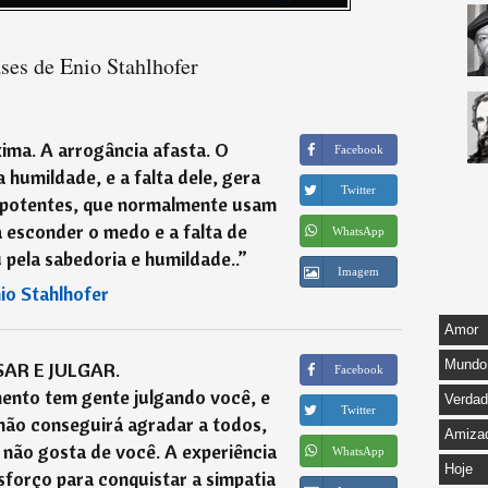
ses de Enio Stahlhofer
ima. A arrogância afasta. O
Facebook
 humildade, e a falta dele, gera
Twitter
epotentes, que normalmente usam
 esconder o medo e a falta de
WhatsApp
 pela sabedoria e humildade..
”
Imagem
io Stahlhofer
Amor
Mundo
AR E JULGAR.
Facebook
ento tem gente julgando você, e
Verda
Twitter
não conseguirá agradar a todos,
Amiza
não gosta de você. A experiência
WhatsApp
Hoje
sforço para conquistar a simpatia