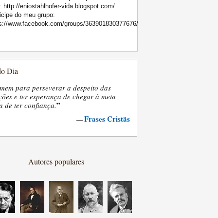
: http://eniostahlhofer-vida.blogspot.com/
icipe do meu grupo:
ps://www.facebook.com/groups/363901830377676/
do Dia
mem para perseverar a despeito das
ões e ter esperança de chegar à meta
”
a de ter confiança.
Frases Cristãs
—
Autores populares