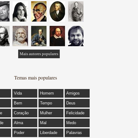
Mais autores populares
Temas mais populares
Vida
Homem
Amigos
Bem
Tempo
Deus
de
Coração
Mulher
Felicidade
de
Alma
Mal
Medo
Poder
Liberdade
Palavras