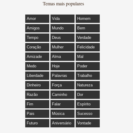
Temas mais populares
Amor
Vida
Homem
Amigos
Mundo
Bem
Tempo
Deus
Verdade
Coração
Mulher
Felicidade
Amizade
Alma
Mal
Medo
Hoje
Poder
Liberdade
Palavras
Trabalho
Dinheiro
Força
Natureza
Razão
Caminho
Dor
Fim
Falar
Espírito
Pais
Música
Sucesso
Futuro
Aniversário
Vontade