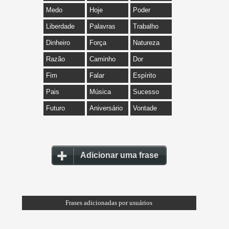
Medo
Hoje
Poder
Liberdade
Palavras
Trabalho
Dinheiro
Força
Natureza
Razão
Caminho
Dor
Fim
Falar
Espírito
Pais
Música
Sucesso
Futuro
Aniversário
Vontade
Adicionar uma frase
Frases adicionadas por usuários