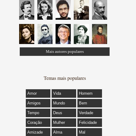
Mais autores populares
Temas mais populares
Amor
Vida
Homem
Amigos
Mundo
Bem
Tempo
Deus
Verdade
Coração
Mulher
Felicidade
Amizade
Alma
Mal