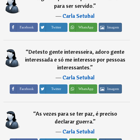
para ser servido.
”
―
Carla Setubal
Imagem
Facebook
Twitter
WhatsApp
“
Detesto gente interesseira, adoro gente
interessada e só me interesso por pessoas
interessantes.
”
―
Carla Setubal
Imagem
Facebook
Twitter
WhatsApp
“
As vezes para se ter paz, é preciso
declarar guerra.
”
―
Carla Setubal