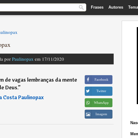
Frases
Autores
Tema
aulinopax
opax
da por
Paulinopax
em 17/11/2020
am de vagas lembranças da mente
Facebook
de Deus.
”
Twitter
a Costa Paulinopax
WhatsApp
Imagem
Nas
Mem