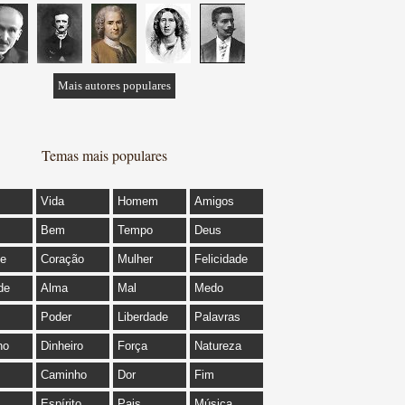
Mais autores populares
Temas mais populares
Vida
Homem
Amigos
Bem
Tempo
Deus
de
Coração
Mulher
Felicidade
de
Alma
Mal
Medo
Poder
Liberdade
Palavras
ho
Dinheiro
Força
Natureza
Caminho
Dor
Fim
Espírito
Pais
Música