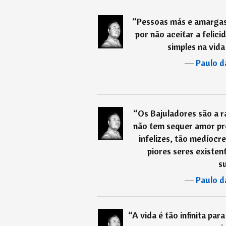
“
Pessoas más e amarga
por não aceitar a felic
simples na vida
―
Paulo d
“
Os Bajuladores são a r
não tem sequer amor pr
infelizes, tão medíocre
piores seres existen
s
―
Paulo d
“
A vida é tão infinita par