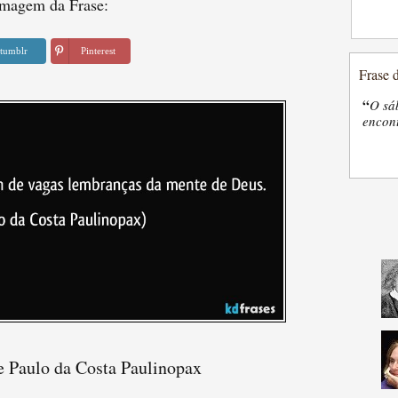
magem da Frase:
tumblr
Pinterest
Frase 
“
O sá
encon
e Paulo da Costa Paulinopax