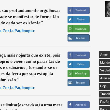
s são profundamente orgulhosas
Facebook
idade se manifestar de forma tão
Twitter
 de cada ser existente.
”
WhatsApp
a Costa Paulinopax
Imagem
aça mais nojenta que existe, pois
Amor
Facebook
óprio e vivem como parasitas de
Mundo
Twitter
s e ordinários , tornando-se os
Verda
tes da terra por sua estúpida
WhatsApp
Amiza
ubmissão.
”
Imagem
Hoje
a Costa Paulinopax
Trabal
Razão
a se limitar(escravizar) a uma mera
Facebook
Falar